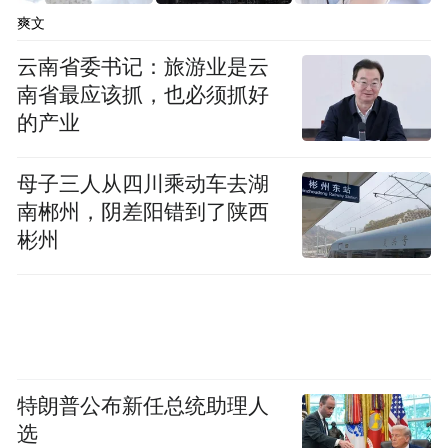
爽文
see yourself connecting with on campus.
云南省委书记：旅游业是云
在西北大学，社区和归属感很重要。请告诉
南省最应该抓，也必须抓好
我们一个或多个你认为自己在校园中能与之
的产业
建立联系的社区、网络或学生团体。
母子三人从四川乘动车去湖
南郴州，阴差阳错到了陕西
(4) Northwestern’s location is special: on the
彬州
shore of Lake Michigan, steps from downtown
Evanston, just a few miles from Chicago. What
aspects of our location are most compelling to
you, and why?
西北大学的地理位置非常特殊：位于密歇根
特朗普公布新任总统助理人
选
湖畔，距离埃文斯顿市中心仅几步之遥，距