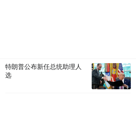
近日，加拿大的Pures College of Technology
在留学圈火了，背后原因却并不是什么好事
——该校在开学前一个月，将约500名学生的
特朗普公布新任总统助理人
Offer撤回！
选
安大略省一所公立院校近日发出通知，收回
504个国际留学生的录取通知书，原因是由于
移民部发出的签证太多，导致校方招生过
多。