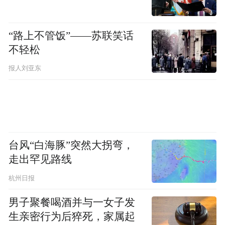
离芝加哥仅几英里。我们的地理位置在哪些
方面最吸引你，为什么？
“路上不管饭”——苏联笑话
不轻松
(5) Northwestern is a place where people with
报人刘亚东
diverse backgrounds from all over the world can
study, live, and talk with one another. This range
of experiences and viewpoints immeasurably
enriches learning. How might your individual
background contribute to this diversity of
台风“白海豚”突然大拐弯，
走出罕见路线
perspectives in Northwestern’s classrooms and
around our campus?
杭州日报
男子聚餐喝酒并与一女子发
西北大学是一个让来自世界各地具有不同背
生亲密行为后猝死，家属起
景的人相互学习、生活和交流的地方。这些