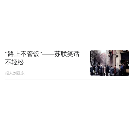
在疫情前，中美之间每周的往返直飞航班有
150多个，所以目前大量旅客仍需中转。
“特别声明：以上作品内容(包括在内的视频、图片或音
频)为凤凰网旗下自媒体平台“大风号”用户上传并发
布，本平台仅提供信息存储空间服务。
“路上不管饭”——苏联笑话
Notice: The content above (including the videos,
不轻松
pictures and audios if any) is uploaded and posted
by the user of Dafeng Hao, which is a social media
报人刘亚东
platform and merely provides information storage
space services.”