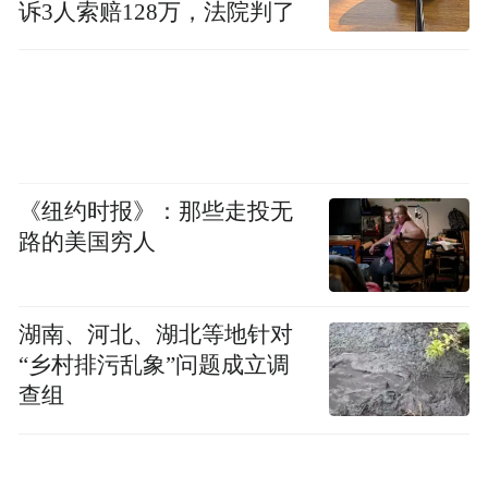
诉3人索赔128万，法院判了
不同的经历和观点极大地丰富了我们的学
习。在西北大学的教室和校园里，您的个人
背景会如何促进这种观点的多样性？
大家一点可以看出西北大学对多样性和学生
背景的重视，这次修改文书题目也是为了平
《纽约时报》：那些走投无
路的美国穷人
权法案裁决而采取的行动。
500多名加拿大留学生被取消Offer！
湖南、河北、湖北等地针对
“乡村排污乱象”问题成立调
查组