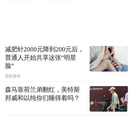
是其他方面）产生了最大的影响？
选答题（学校建议至少回答一题但不要超
●
过两题，字数在200词内）
(1) Painting “The Rock” is a tradition at
减肥针2000元降到200元后，
普通人开始共享这张“明星
Northwestern that invites all forms of expression
脸”
—students promote campus events or
惊蛰青年
extracurricular groups, support social or activist
causes, show their Wildcat spirit (what we call
森马靠荷兰弟翻红，美特斯
邦威和以纯你们睡得着吗？
“Purple Pride”), celebrate their culture, and
more. What would you paint on The Rock, and
why?