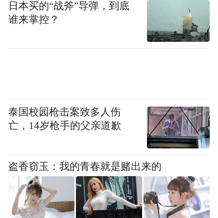
日本买的“战斧”导弹，到底
performance, etc.), what would it be? Who
谁来掌控？
might be some ideal classmates or collaborators?
西北大学培养了一种独特的跨学科文化。我
们相信，在不同思想、观点和学术兴趣的交
汇点上，发现和创新会茁壮成长。在这样的
环境中，如果你能梦想一个本科生课堂、研
泰国校园枪击案致多人伤
究项目或创意工作（创业、设计原型、表演
亡，14岁枪手的父亲道歉
等），你会是什么？谁会是你理想中的同学
或合作者？
盗香窃玉：我的青春就是赌出来的
(3) Community and belonging matter at
Northwestern. Tell us about one or more
communities, networks, or student groups you