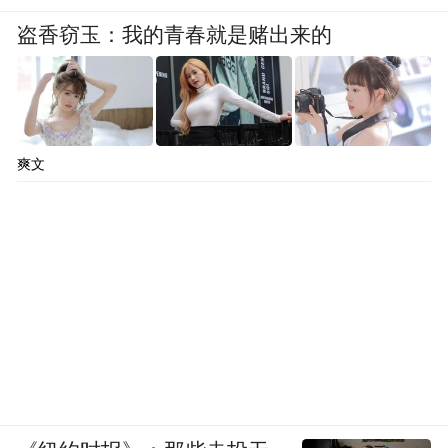
盗香窃玉：我的青春就是赌出来的
据路透社等媒体报道，拜登政府表示，自9月
爽文
1日起，美国将允许中国赴美客运航班数量增
加至每周18班；从10月29日开始，美将允许
中国赴美客运航班数量增加至每周24班。
目前，中方航司每周执行12对中美往返直飞
客运航班，意味着10月29号后将可以翻倍。
美国交通部还称，根据双方航班对等原则，