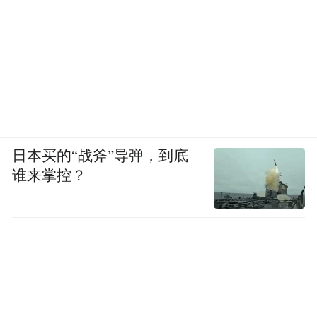
计有多少签证将获得批准。这意味着，每所
高校都会发出超出了学校所能容纳的学生数
量的录取通知书，同时假设一些学生的签证
将被拒绝。此外，弗朗西斯说，许多学生会
收到多所学校的Offer，校方也会假设他们录
取的一些学生将选择入读其他院校。
日本买的“战斧”导弹，到底
被校长指责发签证太多的加拿大移民部表
谁来掌控？
示，他们了解北方学院的情况，但坚称教育
是各省的责任。
“移民部没有与教育机构或管理录取通知书的
方式相关的权力，”移民部并补充说，要从一
所学校转到另一所学校，学生必须提交新的