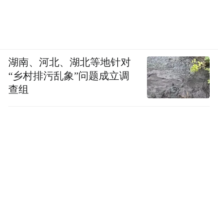
发出录取通知书又反悔宣布收回的这所安省
公立院校名叫北方学院（Northern
College），主校区位于安省北部蒂明斯
（Timmins）市，分校至少有4个，包括在多
湖南、河北、湖北等地针对
伦多士嘉堡Midland的一个点。
“乡村排污乱象”问题成立调
查组
校长奥黛丽·彭纳（Audrey Penner）将此问题
归因于移民部的签证批准率高于预期，导致
其校园出现“超额接受
Offer（Oversubscription）的情况。
“我们还没有完全准备好应对留学生人数的大
幅增长。您很清楚，越来越多的国际学生有
兴趣去加拿大留学，所以需求要高得多。”根