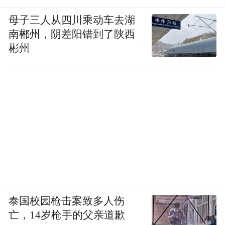
据加拿大国际教育局的数据，去年加拿大各
母子三人从四川乘动车去湖
级学习的国际留学生有 807,750 名，比五年
南郴州，阴差阳错到了陕西
前增加了 43%。国际学生已成为加拿大高等
彬州
教育机构的主要收入来源。
创建了一个留学生支持小组的马克斯·梅迪克
（Max Medyk）表示，大规模撤销涉及如此
多国际学生的录取通知书是闻所未闻的。
梅迪克说，自7月下旬以来，至少有10名国际
学生联系了他的团队，称他们的录取通知书
已被撤回。他们发起了一份在线请愿书，要
求安大略省教育厅和联邦移民局对国际学生
泰国校园枪击案致多人伤
亡，14岁枪手的父亲道歉
表示同情和支持，阻止学校撤回录取通知