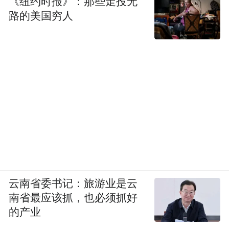
《纽约时报》：那些走投无
中方也将同意增加相同数量的美国赴华航
路的美国穷人
班，也意味着票价将有望进一步下降。
据了解，目前有国航，东航，南航和厦航四
家中国航司执飞中美航线，其中洛杉矶以每
周8个直飞中国的航班（南航2班，厦航3班，
国航2班，东航1班），成为直飞中国内地最
多的美国城市，中国航司剩余每周四个直飞
航班则都是飞往纽约。
现在，双方各大航司已经开始寻找机会，开
始恢复、扩大服务。
云南省委书记：旅游业是云
南省最应该抓，也必须抓好
国航正在寻求许可，增加北京和洛杉矶之间
的产业
的每周新航班。中国东方航空、中国南方航