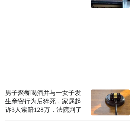
书，并允许学生转学到另一所院校而无需重
新申请新的学生签证。
梅迪克说：“这对我们的全球声誉造成了巨大
损害，因为加拿大是世界上最好的教育目的
地之一。但允许学校做这样的事情，就会损
害加拿大在许多学生眼中的全球声誉。”
校长彭纳表示，由于多种原因，任何机构都
可能发生“超额”的情况，今年早些时候该校
男子聚餐喝酒并与一女子发
生亲密行为后猝死，家属起
的另一次招生就发生了这种情况。
诉3人索赔128万，法院判了
北方学院主任大卫·弗朗西斯（David
Francis）表示，校方有责任在每学期之前估