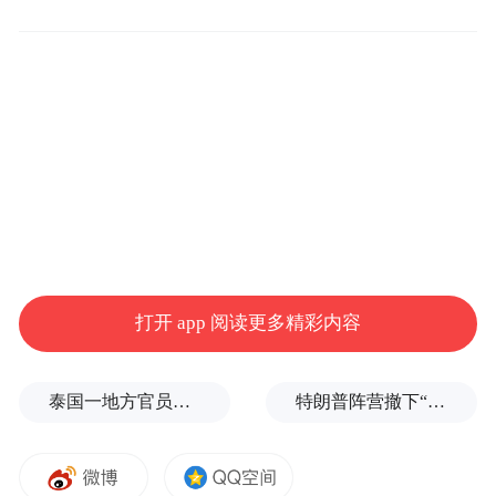
application in the context of your personal
experiences: what aspects of your background,
your identity, or your school, community,
and/or household settings have most shaped
how you see yourself engaging in
Northwestern’s community, be it academically,
extracurricularly, culturally, politically, socially,
or otherwise?
打开 app 阅读更多精彩内容
我们希望能根据你的个人经历来考虑你的申
请：你的背景、身份、学校、社区和/或家庭
泰国一地方官员遭枪击
特朗普阵营撤下“霉霉”歌曲，曾多次“蹭歌”引争议
环境的哪些方面对你如何融入西北大学社区
（无论是学术、课外、文化、政治、社会还