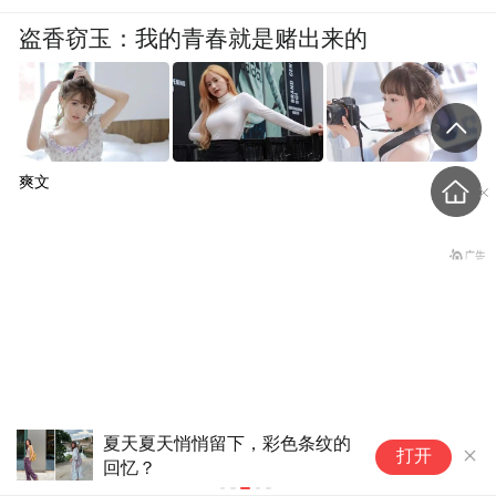
盗香窃玉：我的青春就是赌出来的
爽文
夏天夏天悄悄留下，彩色条纹的
赛
打开
回忆？
参
恨