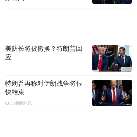
美防长将被撤换？特朗普回
应
特朗普再称对伊朗战争将很
PART 1
快结束
气质开挂，浓郁系深红色
CCTV国际时讯
12月已经正式到来，圣诞节还会远吗？派对
季正式解冻，到时候何不用一头气质出众的