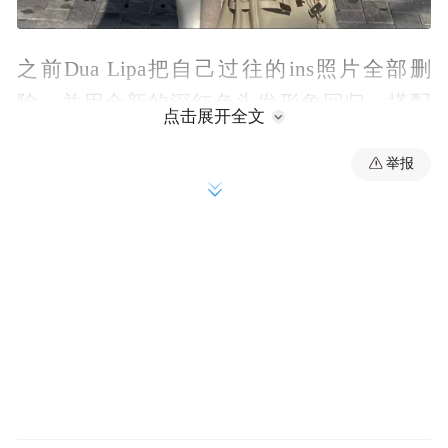
之前Dua Lipa把自己过往的ins照片全部删
除，并用全新的深红色头发形象回归，搭配
点击展开全文
一句“miss me?”标题，以此收获了260万的点
举报
赞。从这张照片以后Dua Lipa至今没换过发
色，甚至还有一个奇怪的小坚持。