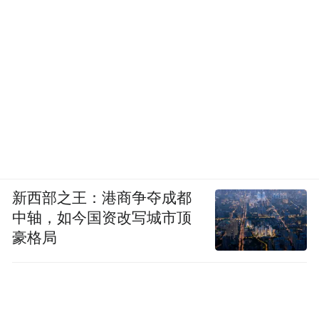
当然白金色头发也不是只有红毯和舞台两个
场景才适用，后来碧神也穿了一套all-white混
搭风，白色廓形西装配运动套装，颇有女企
业家的气势。
白色、米白色的服装款式丰富，所以白金色
新西部之王：港商争夺成都
头发的穿搭场景也会相对于其他发色更多
中轴，如今国资改写城市顶
豪格局
元。像是衬衫、西装外套、风衣等都是衣柜
里常见单品，所以即便染了头白金色头发也
不用太担心发色和服装的适配度。