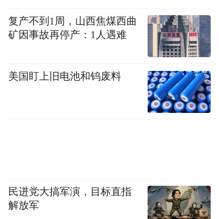
红色头发，配上迷人的酒红色让众人眼前一
复产不到1周，山西焦煤西曲
亮？
矿因事故再停产：1人遇难
美国盯上旧电池和钨废料
民进党大搞军演，目标直指
解放军