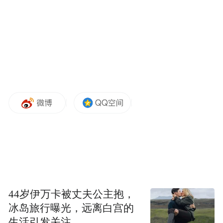
她像是把这个发色融入了自己的人物性格
里，并且几乎在每一个look都会掺入一点深
红色，例如裤子、夹克、手包、靴子等单
品，只要全身有一件match上了，整个风格就
很出彩。
这个绝妙的idea来自她的造型师Lorenzo
Posocco，他用温暖而华丽的酒红色打造出热
44岁伊万卡被丈夫公主抱，
烈的氛围感，和Dua Lipa一直以来的音乐风
冰岛旅行曝光，远离白宫的
生活引发关注
格不谋而合。