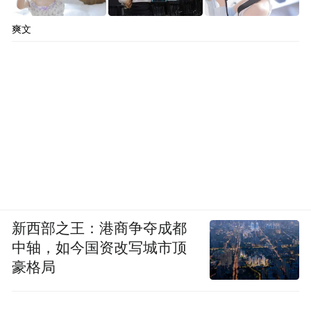
爽文
相较于黑色、深棕色来说，米金色与白金色
都会和低饱和色系会更相衬。如果衣柜里正
好有低饱和浅色单品不合适，正好最近又想
换发色，那么米金色可能是个好的解答。
新西部之王：港商争夺成都
中轴，如今国资改写城市顶
说到米金色、金棕色系当然不能少了“美拉
豪格局
德”，棕色做旧的短裙、短夹克和亚麻金棕色
搭配起来就很复古辣妹风格，是适合南方冬