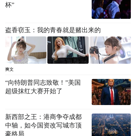
变化，那何不就让发色和穿搭来一场有趣的
杯”
碰撞？不只Dua Lipa，还有好多明星都在玩
转这种穿搭思路。
盗香窃玉：我的青春就是赌出来的
爽文
“向特朗普同志致敬！”美国
超级抹红大赛开始了
新西部之王：港商争夺成都
中轴，如今国资改写城市顶
豪格局