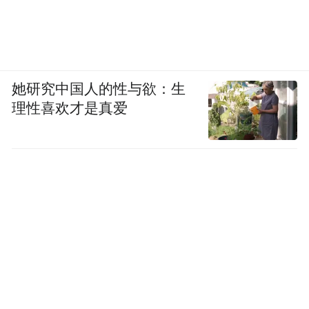
深发色最怕大面积的黑色穿搭，显得像是“衣
穿人”，个人特色很难突出。用白色色块去打
她研究中国人的性与欲：生
破一片黑，穿搭就平衡了，人也不被藏在衣
理性喜欢才是真爱
服下了。
深色头发穿一身浅色也没问题，只需要用Dua
Lipa的相同思路，一个和发色相同的手包或
者一双鞋，用穿搭中的色块呼应发色，造型
就有协调感了。