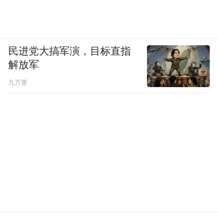
当原生发长长，或者是渐渐掉色后可以直接
过渡到棕色穿搭，一点尴尬期都没有。
PART 2
民进党大搞军演，目标直指
解放军
气场出圈，流光溢彩白金色
九万里
白金色系给人一种浑然天成的贵气感，搭配
金属风、光泽型面料尤为合适，最近在演唱
会纪录片《Renaissance：A Film by
Beyoncé》首映礼上，就以白金色直长发和银
灰色礼服出席，美成雕塑。