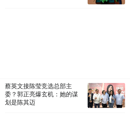
蔡英文接陈莹竞选总部主
委？郭正亮爆玄机：她的谋
划是陈其迈