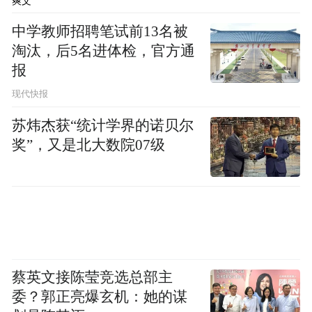
爽文
猛。
中学教师招聘笔试前13名被
淘汰，后5名进体检，官方通
根据利率期货市场的最新定价，与美联储政
报
策利率挂钩的期货交易商周一预计，今年美
现代快报
联储预计将总共降息约41个基点。需要指出
苏炜杰获“统计学界的诺贝尔
的是，这一降息预期在过去几个交易日已有
奖”，又是北大数院07级
所降温
——在上周三美国4月CPI公布后的年
内降息幅度预期，曾一度多达逾50个基点。
本周一和周二都没有美国重要经济数据公
布，在周三美联储纪要发布之前，债券市场
可能仍将保持相对平静，美联储纪要可能提
蔡英文接陈莹竞选总部主
供更多有关利率路径的线索。
委？郭正亮爆玄机：她的谋