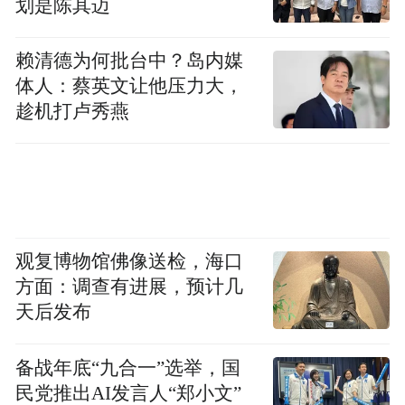
划是陈其迈
事实上，尽管周一各期限美债收益率走高，
但全天的波动幅度普遍都没有超过3个基点。
赖清德为何批台中？岛内媒
体人：蔡英文让他压力大，
衡量美债预期波动性的美银MOVE指数目前
趁机打卢秀燕
正处于3月底以来的最低水平。Mischler
Financial Group董事总经理Tony Farren表示，
当前美债市场其实非常平静。
不过，目前已有一些迹象显示期货市场出现
观复博物馆佛像送检，海口
了新的做空美国国债的苗头
——2年期和5年
方面：调查有进展，预计几
期国债期货交易活跃度均大幅上升，这一变
天后发布
化与交易员推迟对美联储降息的预期而建立
新空仓相符。
备战年底“九合一”选举，国
民党推出AI发言人“郑小文”