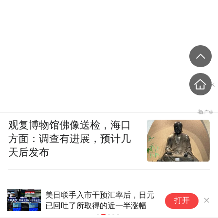
观复博物馆佛像送检，海口
方面：调查有进展，预计几
天后发布
日本前首相岸田文雄警告：若无2.3万亿美
美
打开
元增长战略，仅靠汇市干预救不了日元
据
温