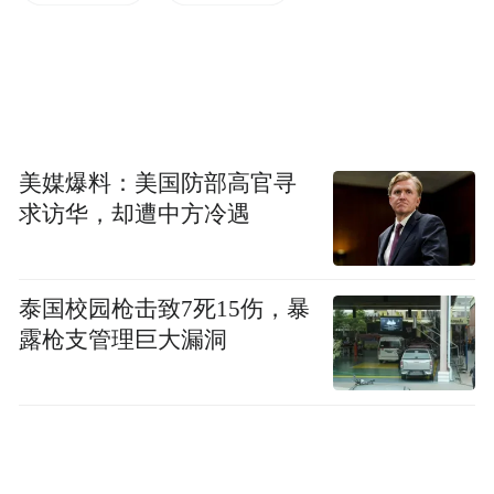
给更广泛地的市场造成压力，我们已经看到
期货市场出现了一些抛售活动。虽然经济数
据淡静，但美联储的讲话却很多。”
上周发布的美国4月CPI报告，曾帮助推动美
美媒爆料：美国防部高官寻
求访华，却遭中方冷遇
国国债市场连续第三周上涨，因市场预期物
价压力缓解，将允许美联储今年降息两次。
泰国校园枪击致7死15伤，暴
不过，本周伊始发表最新讲话的多位美联储
露枪支管理巨大漏洞
官员，措辞依然较为谨慎，令不少债市多头
并不敢在当前乘胜追击。
美联储“二号人物”、副主席杰斐逊周一就表
示，“虽然4月份的CPI数据令人鼓舞，但现在