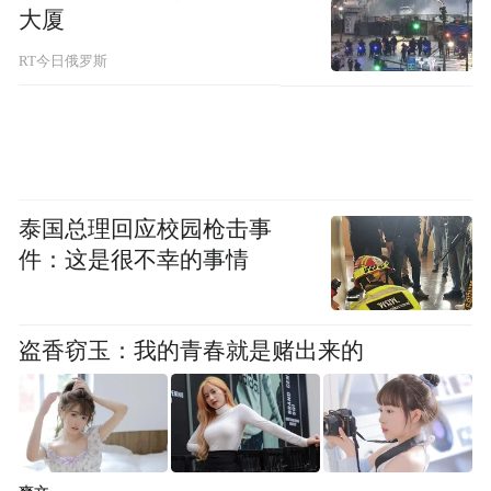
其发挥作用。”
大厦
RT今日俄罗斯
克利夫兰联储主席梅斯特周一则指出，她不
再认为美联储适合在2024年降息三次，这样
的降息次数可能太多了。“我之前曾公开表
示，我的预测与中位数一样，是三次，然而
就我目前看到的经济发展情况而言，我不认
泰国总理回应校园枪击事
为这仍然合适”。
件：这是很不幸的事情
值得一提的是，就在4月初，梅斯特的预期还
盗香窃玉：我的青春就是赌出来的
是2024年会有三次降息。
此外，旧金山联储主席戴利当天也表示，她
尚未获得通胀将持续下行至2%的信心。她预
计美国住房通胀将改善，但速度不会很迅