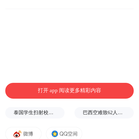
有债市交易员表示，期货市场的一波卖盘助
推了隔夜的跌势，在美东时间上午8:20左右
在三分钟窗口内有多达20000手10年期国债期
打开 app 阅读更多精彩内容
货易手。
泰国学生扫射校园，致7死15伤，犯案前先射杀祖父母
巴西空难致62人遇难，警方指控10余人
CreditSights美国投资级债券和宏观策略主
管Zachary Griffiths表示，“周一上午公司债
发行似乎有点升温，从技术角度看这可能会