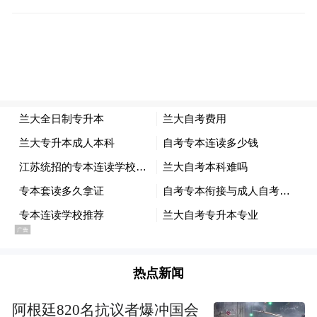
判断降通胀的进程能否长期持续还为时过
早。”
杰斐逊承认目前的货币政策是有限制性的，
但他拒绝透露他是否预计今年开始降息。与
同僚们一样，杰斐逊称他会仔细评估未来公
布的经济数据、经济前景和风险平衡。
负责监管金融事务的美联储副主席迈克尔·巴
尔在另一场活动中也表示，“今年第一季度的
通胀数据令人失望，这些结果并没有提供支
持宽松货币政策的信心。”巴尔认为，“我们
热点新闻
需要让我们的限制性政策有更长的时间来让
阿根廷820名抗议者爆冲国会