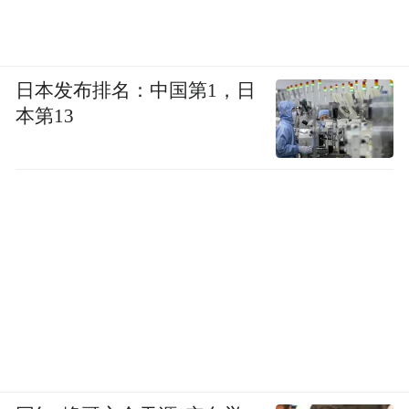
但如果仔细辨别，就会发现人物的一切行为
都有迹可循。
小狗第一次带机器人出门时，路过治安不好
日本发布排名：中国第1，日
本第13
的街区，小混混向它们竖起中指，机器人误
以为是表达善意同样竖起中指回应，小狗怕
惹上麻烦，匆忙拉着机器人逃跑；走到地铁
站，机器人模仿逃票的乘客在闸机处一跃而
过，小狗看了一眼乘务员，还是选择了从闸
机处正常通过；列车上，一位身材矮小的动
物把机器人的手臂当作扶手拉住，小狗撇了
撇嘴，却不敢宣之于口。