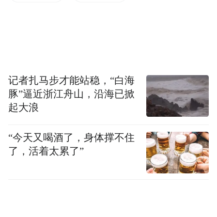
（图/《机器人之梦》）
不够完美的人，应当如何去爱？
记者扎马步才能站稳，“白海
豚”逼近浙江舟山，沿海已掀
这部电影是西班牙导演巴勃罗·贝格尔的动画
起大浪
首作。他凭借《幸福的黄色电影》《魔咒》
等电影享有盛名，但在《机器人之梦》之
“今天又喝酒了，身体撑不住
前，他从未拍摄过任何动画。当他读萨拉·瓦
了，活着太累了”
伦2007年创作的漫画小说《机器人之梦》
时，便决心将这部漫画小说改编为动画电
影。“我从来没有在读一本漫画小说时哭过。
所以那一刻我想，我一定要把萨拉的书拍成