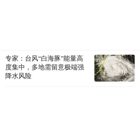
慎、小心地让机器人远离海水，提前补充上
充足的润滑油，来防止类似的意外再次发
生。
电影最后，伴随着两人曾经共舞过的
September响起，一场温柔的告别正在发生，
专家：台风“白海豚”能量高
度集中，多地需留意极端强
只是两人都放弃了和对方相见，而是分别与
降水风险
各自现在的同伴一同起舞。刻意留下的遗憾
反而成为了这部电影最精妙之处：过去的回
忆时隐时现，恰恰提醒着人们要更加珍惜现
在的生活。