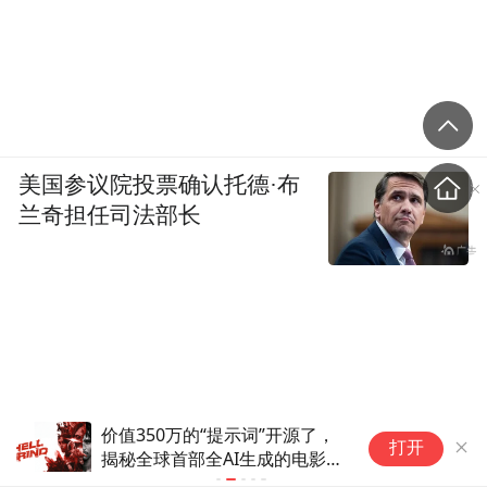
美国参议院投票确认托德·布
兰奇担任司法部长
凤凰网娱乐对话诺兰：《奥德
戛
打开
赛》的故事不靠未知结局，而靠
强
抵达之前的渴望