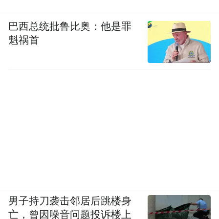
巴西总统批鲁比奥：他是罪
（图/《机器人之梦》）
魁祸首
小狗对机器人或许笨拙，但却不能否认爱的
存在。连逃票都不敢的小狗多次试图闯入沙
滩，提醒自己六月去接机器人的便利贴，看
见相似机器人时的犹疑，都是在意的迹象。
而告别是和爱同等重要的母题。
在被困在沙滩上的一年里，机器人做了许多
奇妙的梦。而结尾处，已经和浣熊相伴的机
器人在顶楼无意中看见了自己曾经的玩伴小
男子持刀袭击邻居后跳楼身
狗和新的机器人。它立即冲下楼，横穿马路
亡，曾因噪音问题投诉楼上