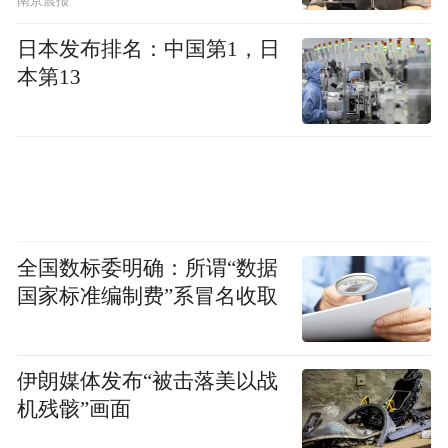
南京晨报
天的到来戛然而止。
日本发布排名：中国第1，日
本第13
全国数标委明确：所谓“数据
国家标准编制费”系冒名收取
（图/《机器人之梦》）
伊朗媒体发布“被击落美以战
夏天到来，他们前往海滩戏耍。结果，或许
机残骸”画面
是因为身体进了海水，或许是电力耗尽的缘