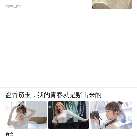
哲学家巴迪欧曾将爱比喻成一个长期的、分
吉林日报
散的、令人困惑而且迷雾重重的过程，甚至
是“一而再、再而三的发布宣言和宣誓”。没
有人天生就知晓如何去爱，只能在不断地摸
索和受伤中，找到爱的方式。
即便已经离去，下一段旅途启程，曾经的印
记依然活在双方的身上。
盗香窃玉：我的青春就是赌出来的
爽文