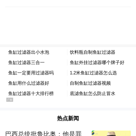
一部动画电影。”巴勃罗·贝格尔说道。
采用抽象的动画形式，去除一切台词，仅凭
画面和音乐，巴勃罗·贝格尔便已构建了一个
动物拟人化的想象世界。
动画的主角不是人类，而是一条小狗和机器
人，不区分传统角色里性别、种族等要素，
让《机器人之梦》中所探讨的关系不拘泥于
爱情、亲情、友情中的某一种，人物关系有
了更多可解读的空间。
热点新闻
《机器人之梦》的剧情极其简单直白。
巴西总统批鲁比奥：他是罪