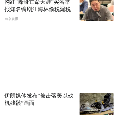
网红“峰哥亡命天涯”实名举
报知名编剧汪海林偷税漏税
南京晨报
（图/《机器人之梦》）
可以看出，小狗原本的性格就循规蹈矩、略
带怯懦和毛躁，这便注定了它在第一段与机
器人的关系中没那么尽善尽美。
伊朗媒体发布“被击落美以战
机残骸”画面
但正是这些不完美的角色设定，让人们从中