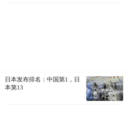
（图/《机器人之梦》）
与小狗散步的时候，机器人看见手牵手的小
学生，隐约感受到“牵手”和“爱”之间的相关
性，握住了小狗的手，却因用力过猛而让对
日本发布排名：中国第1，日
方生疼；时过境迁，当身边的人变成浣熊
本第13
时，机器人已经学会了掌握力度，以一种不
让对方受伤的力度，牵住了浣熊。
而曾经的小狗同样不知道该怎么爱人。但当
它把新的机器人带去同样的海滩时，它会谨