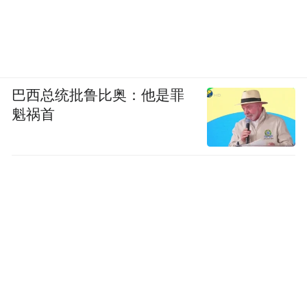
中的离别那样，一切都很难如人所愿——浣
熊拿着刚刚做好的三文治站在机器人身后，
笑着拍了拍它的肩膀，机器人手里拿着的番
茄酱掉落在地上——它的最后一个梦醒了。
巴西总统批鲁比奥：他是罪
机器人望向墙上自己和浣熊的合影，想象如
魁祸首
果两人相聚，各自的新同伴可能面临的失
落，下定决心放弃重逢的机会。