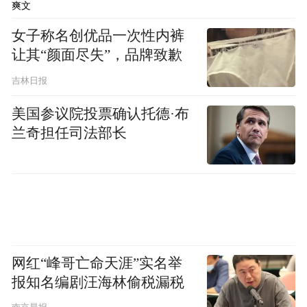
爽文
“你感到孤独吗？”面对广告的叩问，小狗拨
女子称名创优品一次性内裤
让其“颜面尽失”，品牌致歉
打了订购电话，开始了它与机器人的故事。
吉林日报
没有《仿生人会梦见电子羊吗》中想取人类
美国参议院投票确认托德·布
而代之的设定，也没有《黑镜》里仿生人的
兰奇担任司法部长
残酷竞争，这部动画电影里的机器人，存在
的目的便是为了陪伴和爱。
拥有同伴后，动画的音乐、色调都瞬间明媚
了起来。小狗和机器人成为了形影不离的好
朋友，两人漫步在纽约的公园，伴随着歌曲
网红“峰哥亡命天涯”实名举
September共舞，观赏路人演奏音乐，相互依
报知名编剧汪海林偷税漏税
偎着看电视入眠。而这一切美好，却随着夏