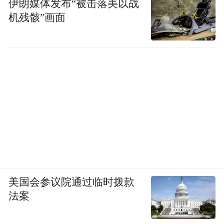
伊朗媒体发布“被击落美以战
机残骸”画面
（图/《机器人之梦》）
[1]《机器人之梦》：致我们不经意间失去的
美好.澎湃新闻.
“特别声明：以上作品内容(包括在内的视频、图片或音
美国会参议院通过临时拨款
频)为凤凰网旗下自媒体平台“大风号”用户上传并发
法案
布，本平台仅提供信息存储空间服务。
Notice: The content above (including the videos,
pictures and audios if any) is uploaded and posted