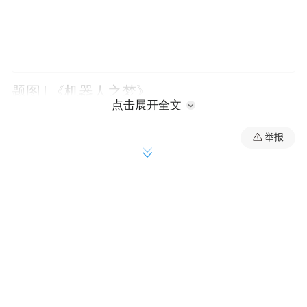
题图 | 《机器人之梦》
点击展开全文
（本文有剧透）
举报
一部电影，需要用多少台词讲好一个关于告
别的故事？
西班牙动画电影《机器人之梦》给出了一个
和主流截然不同的答案。不需千言万语，甚
至没有一句台词，它却讲述了一个沉甸甸
的、关于爱和告别的故事；没有宫崎骏和