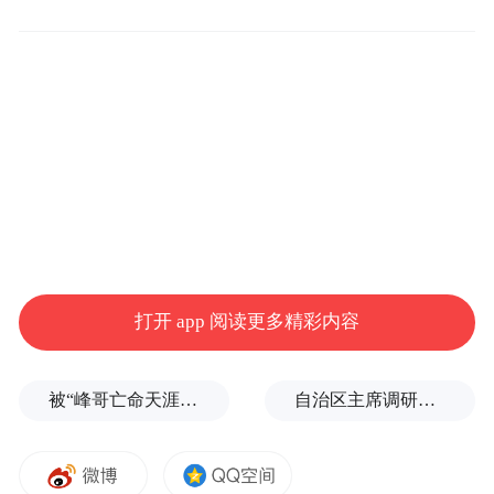
《蜘蛛侠》那样大的名气，它却依旧入围去
年的戛纳电影节，在获得9.1分豆瓣高分的同
时，也赢得了无数观众的眼泪。
它用一种极其温柔又纯粹的方式告诉我们：
当爱曾经发生，又已经离去时，我们应该如
何与过去告别？
打开 app 阅读更多精彩内容
被“峰哥亡命天涯”举报偷税漏税，《铁齿铜牙纪晓岚》编剧汪海林回应
自治区主席调研微短剧，和“95后”创始人交流