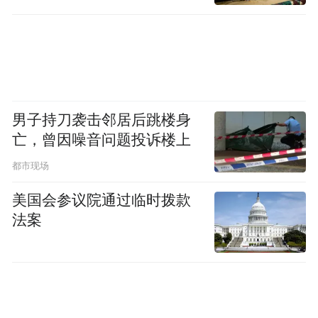
故，机器人在沙滩上动弹不得。此时，小狗
不得已在机器人的安慰下暂时离开。后来，
由于沙滩管辖的缘故，小狗只能在来年六月
再来接走机器人。可惜的是，在这一年时间
里，机器人已因各种遭遇而四分五裂，不见
男子持刀袭击邻居后跳楼身
亡，曾因噪音问题投诉楼上
踪影。
都市现场
它们的人生，开始了第一场漫长的离别。
美国会参议院通过临时拨款
法案
看到这里，或许有很多观众会埋怨小狗：如
果它在进入海滩时就注意到“远离海水”的警
示牌，如果它在一开始就了解机器人不能接
触海水的属性，如果在第二天早上它更早一
些出门，就不用赶上纽约市的大堵车，或许