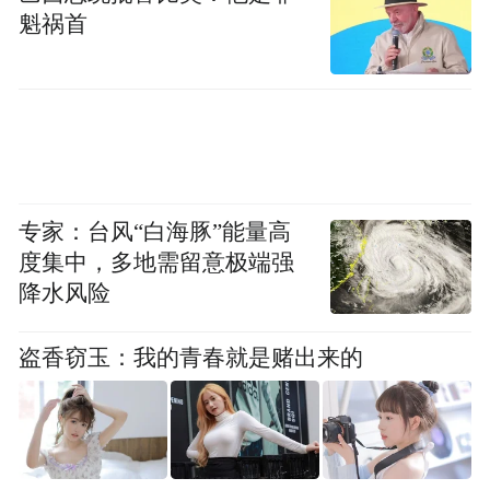
在20世纪80年代的纽约曼哈顿街区，独居的
魁祸首
小狗望向电视屏幕中自己孤单的身影，再望
向隔壁相依的住户。此时，一则关于机器人
的电视广告恰逢其时地跳了出来。
专家：台风“白海豚”能量高
度集中，多地需留意极端强
降水风险
盗香窃玉：我的青春就是赌出来的
（图/《机器人之梦》）