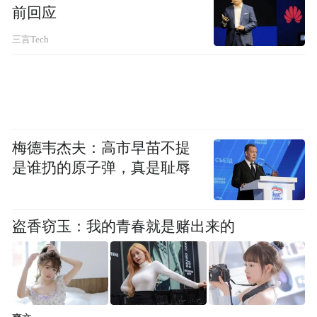
成睡前上厕所的习惯；进行唤醒训练，夜间
前回应
掌握患儿排尿规律，唤醒孩子，令孩子清醒
三言Tech
后自行排尿。
如果通过生活方式调整后仍有遗尿，可在医
生指导下用药。另外，心理支持治疗也很重
要，家长们要做到“不着急、不生气、不比
梅德韦杰夫：高市早苗不提
较、不责备”。
是谁扔的原子弹，真是耻辱
中医认为遗尿的病因主要是肾、肺、脾功能
盗香窃玉：我的青春就是赌出来的
不足和肝经湿热，病位主要在膀胱，与肾、
肺、脾三脏相关，因而可尝试中药治疗、耳
穴压豆、艾灸、穴位敷贴等方法调理。
文：答 陈秀峰 姜之炎 （上海中医药大学附