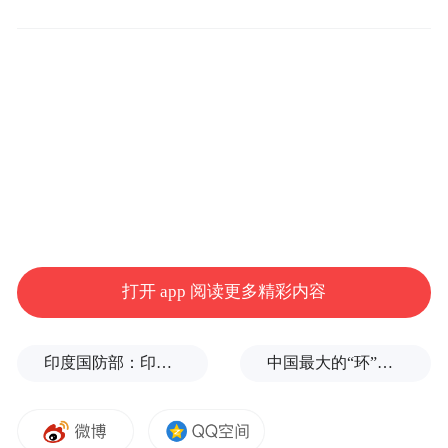
经常睡觉尿床，建议家长寻求医疗咨询。
据统计，5岁儿童中，遗尿症的发病率为
15.3%，5至18岁儿童遗尿症的发病率为
7.88%，在生长发育期有遗尿儿童自愈，但仍
有1%至2%的儿童遗尿症会持续到成年。
什么原因引起孩子睡觉尿床
打开 app 阅读更多精彩内容
原因主要有以下几点：
■夜间尿多：正常情况下抗利尿激素在晚上会
印度国防部：印度成功试射“烈火-4”中程弹道导弹，可携带常规弹头和核弹头
中国最大的“环”，要来了
分泌得更多，告诉肾脏少产生尿液，但儿童
生长发育尚未完全，抗利尿激素在夜间分泌