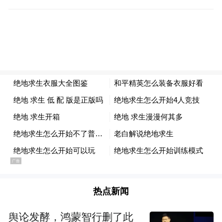
吓、惩罚、紧张等都可能导致孩子遗尿。
■缺乏排尿训练：孩子三四岁还在使用尿不
湿，孩子没有养成起床排尿的习惯，心理和
功能上均没有接受正确的排尿训练。
■疾病因素：常见于尿路感染、糖尿病、尿崩
症、尿道发育畸形等病。
家长该做些什么
生活上，让孩子晚饭后睡觉前将水分的摄入
控制在200毫升左右；定时睡觉，睡前不宜过
热点新闻
量活动或看电子产品，睡前不过度兴奋；养
舆论发酵，鸿蒙智行删了此