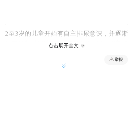
2至3岁的儿童开始有自主排尿意识，并逐渐
学习控制排尿冲动，一般到3至4岁，能良好
点击展开全文
地控制白天排尿，且女孩早于男孩。这时的
举报
尿床并不是疾病，而是一种机能问题，通过
一段时间家长的鼓励和排尿锻炼可逐渐正
常。
要引起重视的是医学上说的儿童遗尿症，即
年龄在5周岁以上，孩子夜间不能从睡眠中醒
来而发生无意识的排尿、每周尿床超过2次并
持续超过3个月。因此，超过5周岁的儿童仍