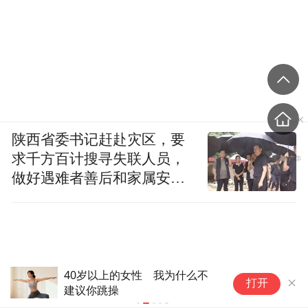
陕西省委书记赶赴灾区，要
求千方百计搜寻失联人员，
做好遇难者善后和家属安抚
工作
40岁以上的女性 我为什么不
暑
打开
建议你跳操
纠