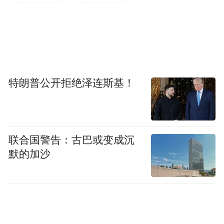
不足，则夜间产生的尿液多。
■膀胱容量小、功能不足：孩子的膀胱容量
小，不够储存整晚的尿液。也有膀胱足够
大，但膀胱功能不足，导致功能性容量减
特朗普公开拒绝泽连斯基！
少。
■睡觉深：孩子睡觉深不易醒，充盈的膀胱向
大脑发送的信息不足以将孩子唤醒上厕所。
联合国警告：古巴或变成沉
默的加沙
■家族遗传：父母或其他近亲有遗尿的情况。
■进食和饮水习惯：睡前饮水过多。
■心理刺激：强烈的心理刺激如睡前兴奋、惊