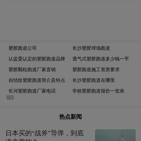
岁听力障碍儿童约13.7万人，每年新增听力
障碍儿童2—3万人。防患于未然，极其重
要。
如何发现孩子听力障碍？
首先，观察孩子的日常行为表现。
听力障碍的孩子对声音反应不敏感，比如不
易被突然的声响惊吓，唤其名字时反应不迅
速或常常没反应；与人交流时常盯着对方嘴
巴，或有喜欢偏头、将手拢在耳后等习惯；
热点新闻
语言发育明显滞后于同龄人，比如到了该说
日本买的“战斧”导弹，到底
话的年龄还不会发音，或者发音不清、不准