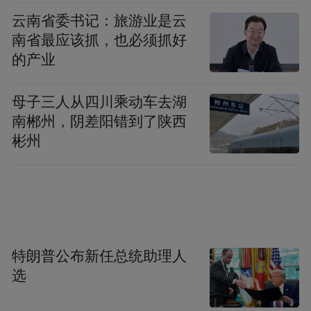
同频率的纯音，并让测试者根据听到声音的
云南省委书记：旅游业是云
情况做出反应，如听到声音则举手示意等来
南省最应该抓，也必须抓好
评估听力阈值，此方法可以了解测试者在各
的产业
个频率上的具体听力情况，判断听力损失的
类型和程度；言语识别测听则是使用特定的
母子三人从四川乘动车去湖
南郴州，阴差阳错到了陕西
言语材料，如单词、句子等，让测试者听到
彬州
声音后复述或理解，进一步了解测试者日常
交流中的听力情况。
客观听力检查：耳声发射是通过检测耳蜗内
产生的声音信号，反映耳蜗的功能状态，可
特朗普公布新任总统助理人
用于筛查新生儿和婴幼儿的听力，以及评估
选
某些听力疾病的早期变化；脑干听觉诱发电
位可通过监测大脑对声音刺激的电生理反应