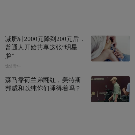
当儿童长时间处于65分贝以上的环境中，往
往会导致听力出现不同程度损伤。例如，产
生永久性阈移和声损伤，若不及时治疗，就
减肥针2000元降到200元后，
会引发孩子听力障碍，进而影响其语言学习
普通人开始共享这张“明星
能力，导致出现语言发音延迟、口齿不清
脸”
晰、表达能力差，以及对音乐、节奏等刺激
惊蛰青年
反应迟钝的现象，也常常会因为听不见或听
森马靠荷兰弟翻红，美特斯
不清家长和老师说话，导致日常行为异常和
邦威和以纯你们睡得着吗？
学习成绩不理想等。
据世界卫生组织调查，在5—19岁青少年中，
每4000人中有3人患有不同程度耳聋。目前，
我国听力障碍残疾人群约2780万，其中0—6