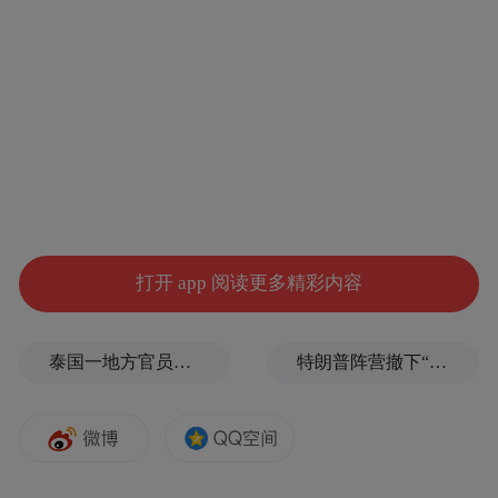
重。如果长时间暴露在音乐中，即便音量不
算特别大，也可能对听力造成累积性损伤。
儿童听觉系统相较于成人更脆弱，他们的耳
蜗结构更细小，毛细胞也更容易受损。
噪声暴露会引起的噪声性听力损伤，主要包
含暂时性阈移、永久性阈移与声损伤。暂时
打开 app 阅读更多精彩内容
性阈移指的是噪声暴露后的听敏度暂时性下
降，表现为听敏度下降、耳闷感以及耳鸣，
这些症状持续时间较短，可能为数小时或数
泰国一地方官员遭枪击
特朗普阵营撤下“霉霉”歌曲，曾多次“蹭歌”引争议
天；永久性阈移指的是噪声暴露导致的听阈
无法完全恢复；声损伤则往往出现于一次强
烈的噪声暴露（如爆炸）中。