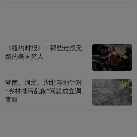
预防听力受损不仅关乎孩子的身体健康，更
关乎他们的未来成长。家长应密切关注孩子
的听音乐习惯，教导他们合理控制音量和时
间。如果发现孩子有听力相关问题，应及时
《纽约时报》：那些走投无
路的美国穷人
到医院进行听力检查，并及时进行听力矫
正。
湖南、河北、湖北等地针对
遵循“60-60-60”原则：即声音调节不超过最大
“乡村排污乱象”问题成立调
音量的60%，音量不超过60分贝，连续听的
查组
时间不超过60分钟。可使用音量限制软件或
功能，帮助控制孩子使用设备的最大音量输
出。