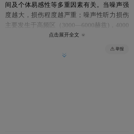
间及个体易感性等多重因素有关。当噪声强
度越大，损伤程度越严重；噪声性听力损伤
主要发生于高频区（3000—6000赫兹)，4000
赫兹频区最易受损，而且窄频谱噪声危害更
点击展开全文
大。
举报
另外，噪声暴露时间越长，听力损伤越严