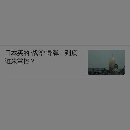
选择合适的耳机：耳机类型同样值得关注。
入耳式耳机由于更贴近耳膜，可能增加听力
受损的风险。相比之下，开放式耳机在这方
面的风险可能较低。优先选择降噪耳机或耳
罩式耳机，降噪耳机可将环境声音降低15—
日本买的“战斧”导弹，到底
20分贝，减少外界噪音的干扰，从而在较低
谁来掌控？
音量下也能享受清晰的音质。
定期检查听力：如果孩子经常接触高音量环
境，定期检查可及早发现并干预潜在的听力
问题。家长及教师要多向孩子普及听力保护
知识，让他们了解大声听音乐的危害，并学
会自我控制音量。