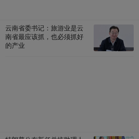
不少研究提到适量音乐刺激对孩子听力发育
是有益的。因此，也鼓励孩子在适当的环境
云南省委书记：旅游业是云
中分享音乐，如家庭聚会或户外活动时，但
南省最应该抓，也必须抓好
需注意音量及减少对耳机的依赖。
的产业
家长和教育者应通过合理的音量控制、选择
合适的耳机、定期检查听力以及有效的教育
与引导，共同守护孩子们的听力健康。让音
乐成为孩子们成长路上的美好陪伴，而非潜
在的健康威胁。
文：吴素娟（嘉定区中心医院耳鼻喉科医
生）