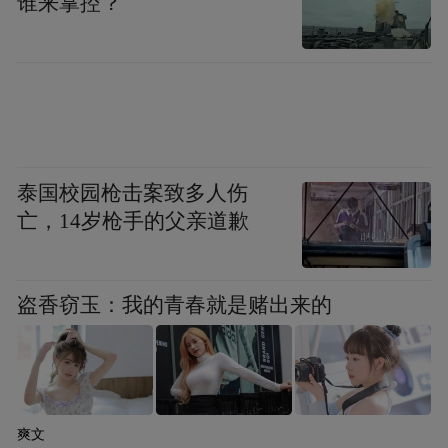
谁来掌控？
确等；上课时注意力不集中，对老师提出的
问题答非所问；喜欢将电视或其他声音设备
的音量调得很高。
其次，对孩子作听力检查。
泰国校园枪击案致多人伤
听力检查通常分为主观和客观听力检查。主
亡，14岁枪手的父亲道歉
观听力检查需要测试者配合来完成相应任
务，而客观听力检查则是通过测量声音的传
导或大脑对声音的反应来评估听力系统的功
盗香窃玉：我的青春就是赌出来的
能。
主观听力检查：纯音听力测试是最常用的听
力检查方法之一，通过给测试者依次播放不
爽文