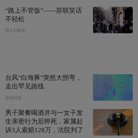
来评估测试者听觉功能，适用于婴儿、幼儿
“路上不管饭”——苏联笑话
等无法配合听力测试的人群；多频稳态诱发
不轻松
电位使用多个频率刺激，可在短时间内完成
报人刘亚东
全面的听力评估，尤其适用于无法配合纯音
听力测试的儿童和特殊人群；声导抗测试可
测量中耳的功能，如鼓膜的活动度、听骨链
的传导情况等，有助于判断中耳疾病如中耳
台风“白海豚”突然大拐弯，
炎等对听力的影响。
走出罕见路线
如何保护孩子的听力？
杭州日报
男子聚餐喝酒并与一女子发
儿童期是听力发展的关键时期，任何损害都
生亲密行为后猝死，家属起
可能影响他们的语言学习、社交技能和整体
诉3人索赔128万，法院判了
发展。