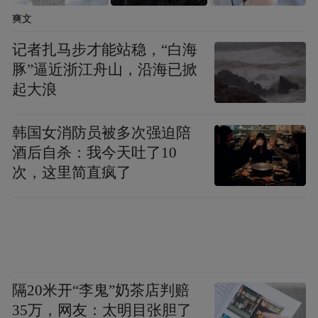
爽文
记者扎马步才能站稳，“白海
豚”逼近浙江舟山，沿海已掀
起大浪
韩国女消防员被多次强迫陪
酒后自杀：我今天吐了10
次，这里简直疯了
隔20米开“李鬼”奶茶店判赔
35万，网友：太明目张胆了