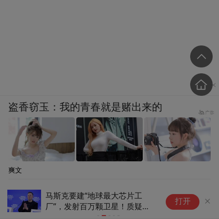
盗香窃玉：我的青春就是赌出来的
爽文
马斯克要建“地球最大芯片工
马斯克
打开
厂”，发射百万颗卫星！质疑：
链”打
巨大算力给谁用？太空将很危险
乌方与