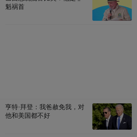
魁祸首
亨特·拜登：我爸赦免我，对
他和美国都不好