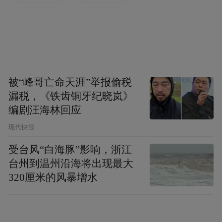
导致加州大量潜在人才的流失。
值得一提的是，马斯克在2020年的总统竞选
中支持的是拜登，但自那之后立场逐渐右
倾。特朗普曾表示，如果他赢得今年11月5日
被“峰哥亡命天涯”举报偷税
的总统大选，他将任命马斯克领导一个政府
漏税，《铁齿铜牙纪晓岚》
编剧汪海林回应
效率委员会。
现代快报
本月初，特朗普承诺成立一个审查联邦开支
受台风“白海豚”影响，浙江
的特别工作组，这也是全球首富马斯克提出
台州到温州沿海将出现最大
的建议。特朗普称，这个工作组的任务是“对
320厘米的风暴增水
整个联邦政府进行全面的财务和绩效审计，
并提出重大改革的建议”。