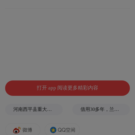
虽然这些数字看起来相对较小，但它们表明
了与马斯克本人的政治倾向不一致。作为世
界首富，马斯克在X上支持特朗普，并驳斥
左倾思想为“觉醒病毒”。
知名特斯拉投资者、格伯川崎财富投资管理
公司CEO罗斯·格伯（Ross Gerber）表示，马
斯克的许多员工都在民主党的大本营加州工
作。
打开 app 阅读更多精彩内容
今年7月，马斯克表示，他将把X和SpaceX的
河南西平县重大刑案嫌疑人落网，在一片玉米地里被抓
借用30多年，兰州拉面还给兰州了
总部从加州搬到得州，原因是加州通过了一
项被他称之为“压垮骆驼的最后一根稻草”的
性别认同法。格伯指出，这样的搬迁可能会