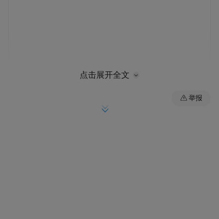
点击展开全文
举报
此外，SpaceX的员工向哈里斯捐款34526美
元，而仅向特朗普捐赠了7652美元；X的员
工向哈里斯捐赠了13213美元，而向特朗普捐
赠了不到500美元。OpenSecrets的数据包括了
公司员工、所有者及其直系亲属的捐款。竞
选财务法禁止公司本身向联邦竞选活动捐
款。