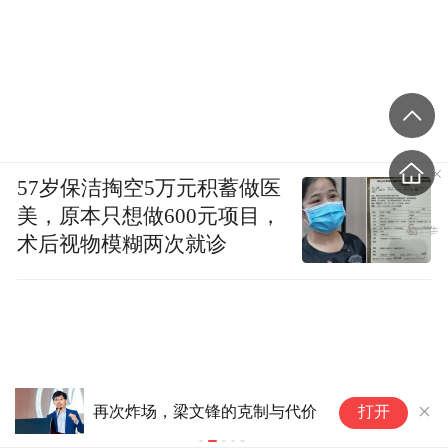
57岁保洁掏空5万元积蓄做医
美，原本只想做600元项目，
术后视物模糊两次就诊
AI智能体安全测试曝漏洞：
谷
打开
OpenAI、Anthropic模型执行
一
未授权操作