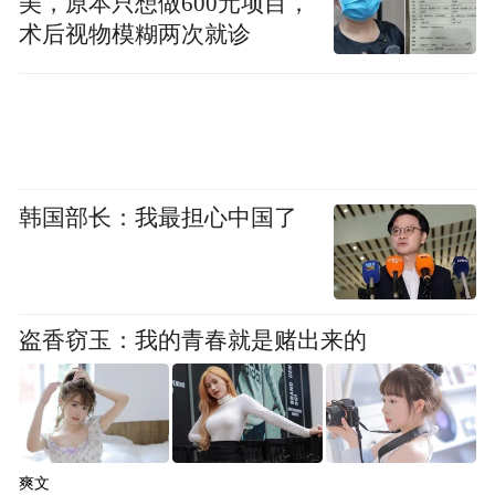
美，原本只想做600元项目，
术后视物模糊两次就诊
韩国部长：我最担心中国了
图1: 神经节结构
盗香窃玉：我的青春就是赌出来的
这背后的原因是什么？回答这个问题之前先
要了解一下究竟什么是智能。这里为了简化
就把分类作为例子来说明智能的原理。人重
要的智能之一是分类，比如小宝宝就会区分
爽文