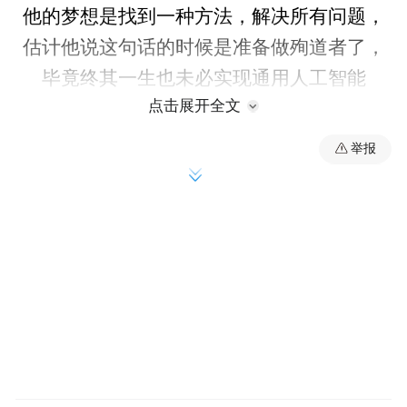
他的梦想是找到一种方法，解决所有问题，
估计他说这句话的时候是准备做殉道者了，
毕竟终其一生也未必实现通用人工智能
点击展开全文
AGI。
举报
但他是幸运的，就在现在，这个梦想正在一
步步照进现实。 2022年chatgpt悄无声息的发
布了，零宣传却成为人类历史上增长最快的
app。赶上这个时代是我们的幸运，人类上万
年的历史中第一次接近创造出超越人类的智
能，有人甚至开玩笑说创造出通用智能AGI
的不是人而是神。至于Deepseek，不管是否
蒸馏，它的出现至少打破了OpenAI的不