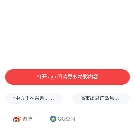
open，让每个人都有机会自己布署一个有推
理能力的AI玩玩，这是今年春节给AI行业最
大的新春礼物。
打开 app 阅读更多精彩内容
“中方正在采购，令人鼓舞！”
高市出席广岛原子弹轰炸纪念仪式，核立场模糊耐人寻味
AI究竟是怎么产生的，图灵测试(Turing test)