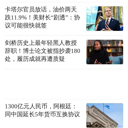
妈妈爸爸和陌生人，慢慢长大又学会区分猫
卡塔尔官员放话，油价两天
猫和狗狗，再后来又会识别各种不同的玩
跌11.9%！美财长“剧透”：协
具。分类之所以重要是因为分类是一切逻辑
议可能很快就签
关系的基础，就像我们描述物体的关系首先
是要识别出不同的物体。客观世界就是由一
剑桥历史上最年轻黑人教授
个个不同的物体组成的，所以认识客观世界
辞职！博士论文被指抄袭180
处，履历成就再遭质疑
首先就是识别这些物体，这就是分类。分类
往往是通过一些特征，比如猫猫会喵喵叫，
有爪子会爬树; 而狗狗是汪汪叫，不会爬树会
看家。
1300亿元人民币，阿根廷：
同中国延长5年货币互换协议