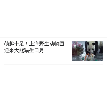
的平均寿命约是10-13年，猫的平均寿命是
12-15年，这些我们称为非离散的特征，要通
过具体量化的数字指标进行描述。对于这些
连续数据如果我们还用贝叶斯公式去计算，
结果就是无法计算全部的数据集合，比如寿
萌趣十足！上海野生动物园
命为12.1年和12.2年等。人们希望通过连续的
迎来大熊猫生日月
数字特征进行分类，这是一个常见的需求，
比如根据化验结果区分不同疾病。这里就要
引入其他重要的公式，比如高斯分布
(Gaussian distribution)。这里不谈公式确实有
点难描述，所以只说结果就是贝叶斯公式加
入高斯分布后一部分变得不可计算。这时候
就要引入神经网络的概念了，让神经网络给