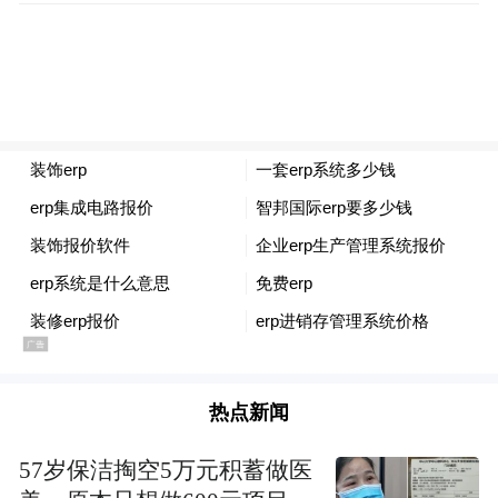
1 贝叶斯定理(Bayes' theorem)和激活函数
如果你学过医学或者神经科学，一定会觉得
大脑是最神奇的器官。感到神奇不是因为它
复杂而是简单。人脑的生理结构一点也不神
秘，简单说神经细胞之间的信号传递，神经
节之间并没有直接的连接，而是在刺激达到
一定阈值后通过突触利用化学介质将信号传
热点新闻
递到下一个神经细胞，这个过程叫“激活”。
就是这样简单的层层传递竟然形成复杂的智
57岁保洁掏空5万元积蓄做医
能。