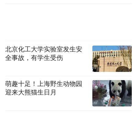
到猫自然会想到猫叫声，有爪子，会爬树，
这些特征反过来定义了猫，所以区分猫和狗
或者猫的定义就来源于这些特征。这段话听
起来好像是废话，但其实就是这种朴素直观
的方式让我们学会了区分客观世界的万事万
北京化工大学实验室发生安
物: 物体的本体我们是无法定义的，我们只是
全事故，有学生受伤
通过对物体特征的感知进行分类。这其实就
是贝叶斯定理的基本思路。比如只区分猫和
萌趣十足！上海野生动物园
狗，喵喵叫会爬树，特征值都是1，是猫，反
迎来大熊猫生日月
之如果都是0就是狗。
进一步引申一下，比如会爬树是1不会爬树是
0，这些可以成为离散特征，1和0之前不存在
中间值。但有些特征不是非黑即白，比如狗