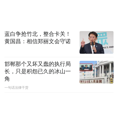
只是告诉我们怎么识别AI，可既然大家开始
想参与AI应用和开发，那数学基础是是无法
避开的。国内从数学基础上系统又通俗介绍
的AI原理的文章比较少，因为简单罗列公式
蓝白争抢竹北，整合卡关！
确实是有些枯燥。这里不写公式就谈谈直观
黄国昌：相信郑丽文会守诺
的理解，争取从基础上介绍一下AI是怎么工
作的。中国有句古话叫知其然要知其所以
然，如果不求甚解做AI就只能跟着别人跑。
邯郸那个又坏又蠢的执行局
长，只是积怨已久的冰山一
所以know how和know why 都很重要。
角
一句话法律干货