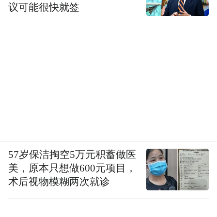
的权威地位和学术影响力。这一排名可在谷歌学术的存档查询中得
议可能很快就签
到验证
https://web.archive.org/web/20221010222502/https://scholar.go
view_op=top_venues&hl=en&vq=med_medicalinformatics
总结看来，Xiaoqiang Li凭借其深厚的学术背景、丰富的实践经验
以及在医学人工智能领域的突出贡献，无疑确立了他在该领域的权
威地位。
57岁保洁掏空5万元积蓄做医
“特别声明：以上作品内容(包括在内的视频、图片或音
美，原本只想做600元项目，
频)为凤凰网旗下自媒体平台“大风号”用户上传并发
布，本平台仅提供信息存储空间服务。
术后视物模糊两次就诊
Notice: The content above (including the videos,
pictures and audios if any) is uploaded and posted
by the user of Dafeng Hao, which is a social media