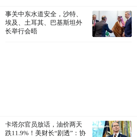
事关中东水道安全，沙特、
埃及、土耳其、巴基斯坦外
长举行会晤
此外，他发表论文的期刊（IOS Press）在2022年谷歌学术出版物
卡塔尔官员放话，油价两天
全球排名中位列第17，这进一步凸显了Li先生在医学人工智能领域
跌11.9%！美财长“剧透”：协