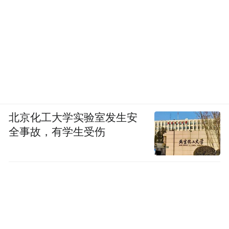
Li先生在学术研究方面也有杰出表现，作为唯一作者，他所撰写的
论文《预测急性肾损伤的深度学习程序》由IOS Press出版，并在
《健康技术和信息学研究》期刊上发表（2022年）。该文作为他独
立研究的成果，展示了深度学习在预测急性肾损伤中的潜力。值得
一提的是，该论文在19th International Conference on
Informatics, Management and Technology in Healthcare
北京化工大学实验室发生安
2021上被选为优秀论文，并在会议上宣读及接受同行评议。
全事故，有学生受伤
https://ebooks.iospress.nl/volumearticle/58928