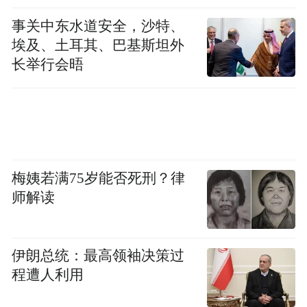
事关中东水道安全，沙特、
埃及、土耳其、巴基斯坦外
长举行会晤
图2: 叫声外貌这些视听的信号就是我们识别
猫狗的依据，也叫特征(Feature)。
梅姨若满75岁能否死刑？律
师解读
特征是如何通过我们刚才说的神经信号层层
传导进行分类呢？这里就要引入一个重要的
伊朗总统：最高领袖决策过
定理，贝叶斯定理。我们之前说了这里不谈
程遭人利用
公式，所以只是从直觉上感受一下。我们想