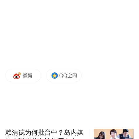
“我提醒大家，世界总是充满不确定性，”戴
利表示。“在美联储任职期间，我经历了金融
危机和新冠大流行，那些都是非常不确定的
时期……不确定性不是停滞。这只是意味着
我们在处理我们所拥有的信息时必须小心谨
慎。这就是我作为货币政策制定者对2025年
的看法：我们可以慢慢来。”
静观特朗普关税影响
2025年最大的不确定性因素之一是特朗普政
府的政策决定，尤其是关税政策。特朗普上
周末宣布对加拿大和墨西哥征收25%的关
税，并于周一与两国政府达成协议，将征税
赖清德为何批台中？岛内媒