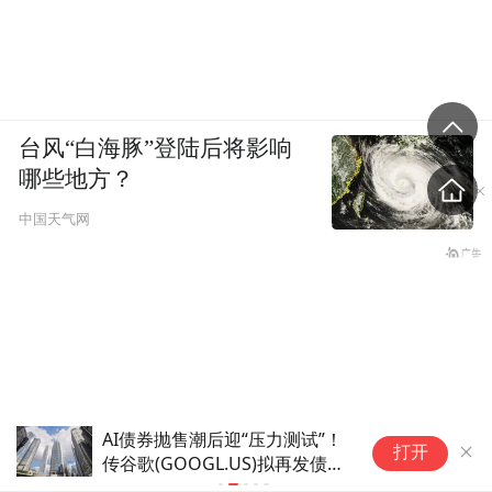
台风“白海豚”登陆后将影响
哪些地方？
中国天气网
美国非农报告今晚登场！疲弱数
美
打开
据助推下 美联储降息预期恐升
不
温？