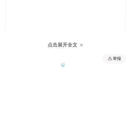
点击展开全文
举报
“美国经济在2025年初的状况非常好，”戴利
在加利福尼亚州世界事务理事会举办的活动
上表示。“经济增长稳健，劳动力市场稳定，
通胀正在渐进下降，我们正朝着2%的目标迈
近。”