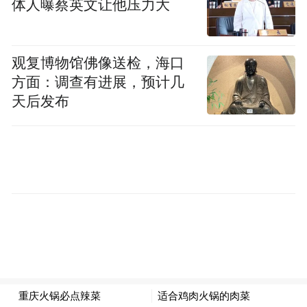
体人曝蔡英文让他压力大
推迟至少一个月。
特朗普的关税政策不会对美国经
戴利认为，
观复博物馆佛像送检，海口
济增长构成重大风险
。不过，她将密切关注
方面：调查有进展，预计几
现行及潜在关税政策对通胀的影响。
天后发布
戴利还指出，移民政策是另一个可能影响经
济的领域。其它影响因素包括潜在的减税和
放松监管。这些政策对经济的最终影响将取
决于其范围、幅度和实施时机。
“作为政策制定者，我们必须把注意力集中在
所有这些因素的净效应上，目前我们还不知
道它是什么。”戴利表示。“如果你采取先发