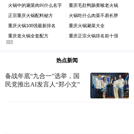
制人的行动……你最终可能会犯下政策错
误。”
美联储下次会议将在3月18日至19日举行，届
时官员们将把另外两个月的通胀和就业数据
纳入考量。根据市场定价，美联储3月继续按
兵不动的可能性约为85%。
热点新闻
备战年底“九合一”选举，国
“特别声明：以上作品内容(包括在内的视频、图片或音
民党推出AI发言人“郑小文”
频)为凤凰网旗下自媒体平台“大风号”用户上传并发
布，本平台仅提供信息存储空间服务。
Notice: The content above (including the videos,
pictures and audios if any) is uploaded and posted
by the user of Dafeng Hao, which is a social media
platform and merely provides information storage
space services.”