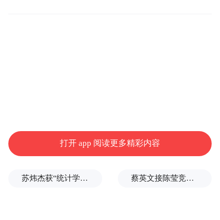
戴利自2018年以来一直担任旧金山联储主
席。她于2024年成为美联储政策制定机构联
邦公开市场委员会（FOMC）的票委，但
2025没有投票权。旧金山联储将在2027年再
次拥有投票权。
FOMC在1月份的会议上将联邦基金利率目标
维持在4.25%-4.5%区间。在2024年的最后三
次会议上，美联储累计降息了1个百分点。
打开 app 阅读更多精彩内容
戴利认为，积极的经济势头将在今年继续，
美联储可以让仍具限制性的利率继续发挥作
苏炜杰获“统计学界的诺贝尔奖”，又是北大数院07级
蔡英文接陈莹竞选总部主委？郭正亮爆玄机：她的谋划是陈其迈
用以减缓通胀，同时观察政府出台的政策。