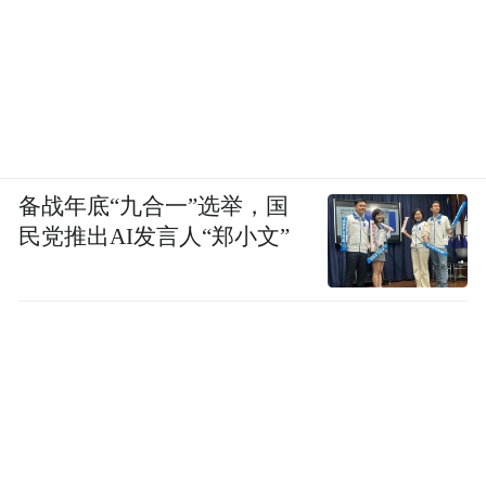
备战年底“九合一”选举，国
民党推出AI发言人“郑小文”