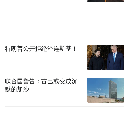
特朗普公开拒绝泽连斯基！
联合国警告：古巴或变成沉
默的加沙