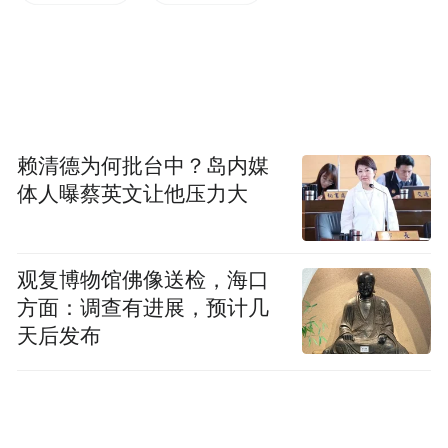
而普京本人并不在名
其会谈的代表团名单。
单上。
俄方代表团由总统助理弗拉基米尔·梅金斯基
领导。其他成员包括外交部副部长米哈伊尔·
赖清德为何批台中？岛内媒
加卢津、俄罗斯武装力量总参谋部总局局长
体人曝蔡英文让他压力大
伊戈尔·科斯秋科夫和国防部副部长亚历山大·
福明以及 4 名专家组成员。
观复博物馆佛像送检，海口
他本人将不
乌克兰总统泽连斯基周四宣布，
方面：调查有进展，预计几
出席在伊斯坦布尔举行的俄乌谈判
天后发布
，乌方将
派遣高级别代表团参加这一谈判。
乌方曾表示，泽连斯基只会在普京亲自出席