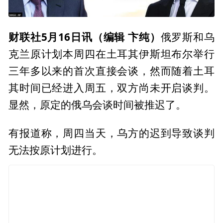
财联社5月16日讯（编辑 卞纯）
俄罗斯和乌
克兰原计划本周四在土耳其伊斯坦布尔举行
三年多以来的首次直接会谈，然而随着土耳
其时间已经进入周五，双方尚未开启谈判。
显然，原定的俄乌会谈时间被推迟了。
有报道称，周四当天，乌方的迟到导致谈判
无法按原计划进行。