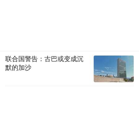
联合国警告：古巴或变成沉
默的加沙