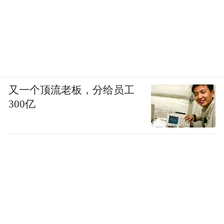
又一个顶流老板，分给员工
300亿