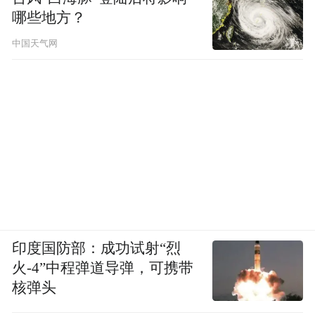
哪些地方？
中国天气网
印度国防部：成功试射“烈
火-4”中程弹道导弹，可携带
核弹头