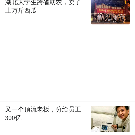
湖北大学生跨省助农，卖了
上万斤西瓜
又一个顶流老板，分给员工
300亿