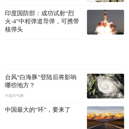
印度国防部：成功试射“烈
火-4”中程弹道导弹，可携带
核弹头
台风“白海豚”登陆后将影响
哪些地方？
中国天气网
中国最大的“环”，要来了