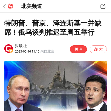
北美频道
特朗普、普京、泽连斯基一并缺
席！俄乌谈判推迟至周五举行
财联社
2025-05-16 11:16
来自北京