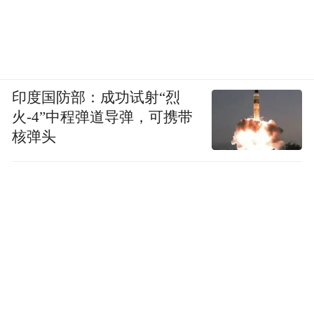
印度国防部：成功试射“烈
火-4”中程弹道导弹，可携带
核弹头