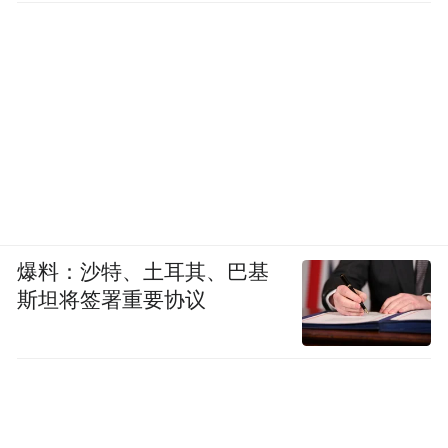
爆料：沙特、土耳其、巴基
斯坦将签署重要协议