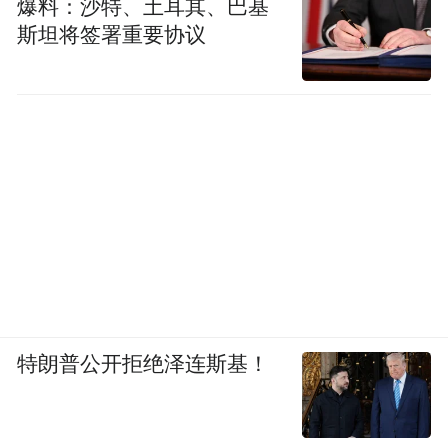
爆料：沙特、土耳其、巴基
斯坦将签署重要协议
特朗普公开拒绝泽连斯基！