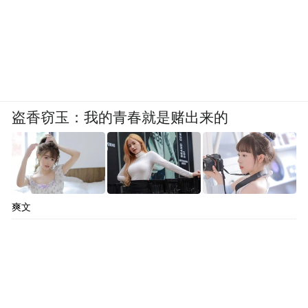
盗香窃玉：我的青春就是赌出来的
爽文