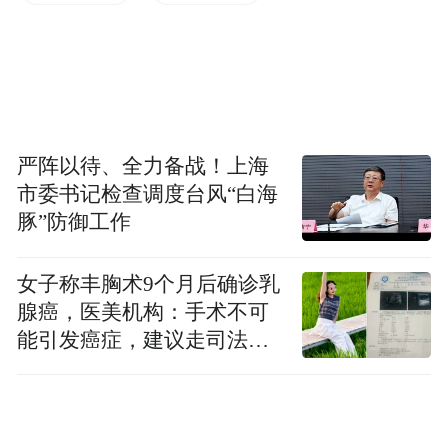
邦基金利率区间下限位于0%的形态：2008年
金融危机爆发后，美联储维持在该区间——
0%-0.25%七年之久。
2020年新冠疫情爆发后，ZLB又持续了两
严阵以待、全力备战！上海
年。当联邦基金利率接近于零时，许多经济
市委书记检查调度台风“白海
豚”防御工作
学家担心ZLB约束会阻碍货币政策的有效
性。
女子称丰胸术9个月后确诊乳
腺癌，医美机构：手术不可
展望未来，研究报告预计未来两年美联储的
能引发癌症，建议走司法途
利率水平大约在3%至4%之间，出现“零利率
径
下限”的风险约为1%；但随着时间的推移，
ZLB的风险将在七年内上升至月9%，并在更