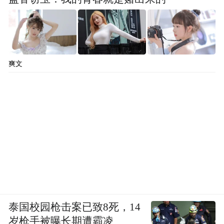
爽文
泰国校园枪击案已致8死，14
岁枪手被曝长期遭霸凌