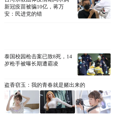
上月，美联储决定将联邦基金利率目标区间
新冠疫苗被骗10亿，蒋万
维持在4.25%-至4.50%之间，这也是该行连续
安：民进党的错
第四次会议维持利率不变。在会议前后，美
国总统特朗普连续发声要求降息。
据新华社报道，特朗普上周在社交媒体平台
批评美联储主席鲍威尔让美国损失数以千亿
泰国校园枪击案已致8死，14
计美元，称“应该大幅降低利率”，并在图表
岁枪手被曝长期遭霸凌
中将美国应设利率标注在1%左右位置。
“特别声明：以上作品内容(包括在内的视频、图片或音
盗香窃玉：我的青春就是赌出来的
频)为凤凰网旗下自媒体平台“大风号”用户上传并发
布，本平台仅提供信息存储空间服务。
Notice: The content above (including the videos,
pictures and audios if any) is uploaded and posted
by the user of Dafeng Hao, which is a social media