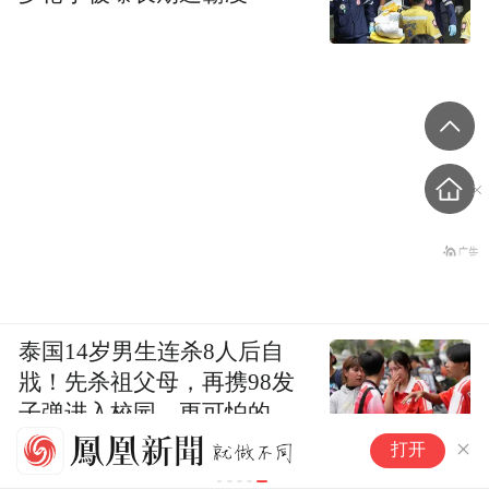
泰国14岁男生连杀8人后自
戕！先杀祖父母，再携98发
子弹进入校园，更可怕的细
美股盘前速递：存储芯片、光通
节公布了
巴
打开
泰国网传媒
信集体上涨，闪迪、西部数据涨
超2%，Coherent涨近5%；纳