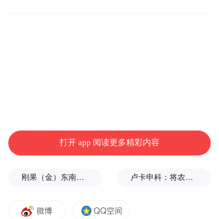
式，而不是一个固定利率，因为它反映的是
银行之间超短期拆借利率的市场实际情况。
美联储通过设定一个目标区间，并通过政策
工具引导市场利率在这个区间内运行。
打开 app 阅读更多精彩内容
刚果（金）东南部中资企业钴产品铀含量超标？官方回应
卢卡申科：将农忙季节不好好干活的人都发配边疆充军！
来源：圣路易斯联储官网
研究提到的“零利率下限”（ZLB）指的是联