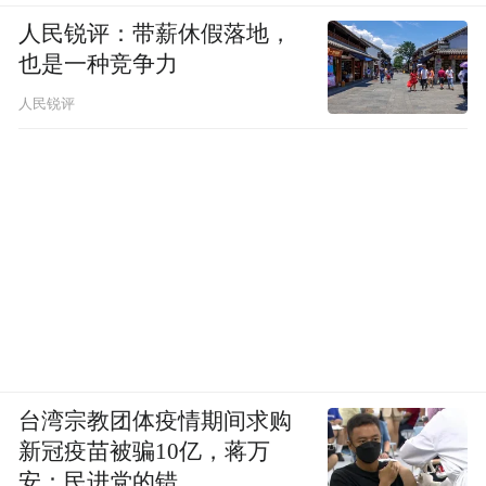
人民锐评：带薪休假落地，
也是一种竞争力
人民锐评
台湾宗教团体疫情期间求购
新冠疫苗被骗10亿，蒋万
安：民进党的错