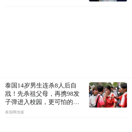
泰国14岁男生连杀8人后自
戕！先杀祖父母，再携98发
子弹进入校园，更可怕的细
节公布了
泰国网传媒