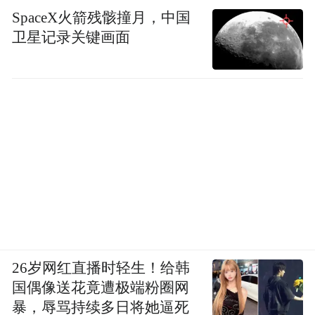
SpaceX火箭残骸撞月，中国
卫星记录关键画面
26岁网红直播时轻生！给韩
国偶像送花竟遭极端粉圈网
暴，辱骂持续多日将她逼死