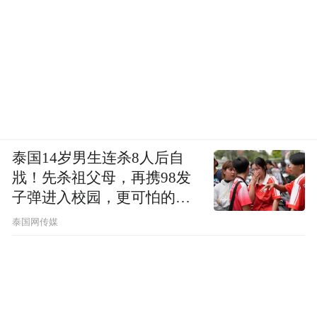
泰国14岁男生连杀8人后自
戕！先杀祖父母，再携98发
子弹进入校园，更可怕的细
节公布了
泰国网传媒