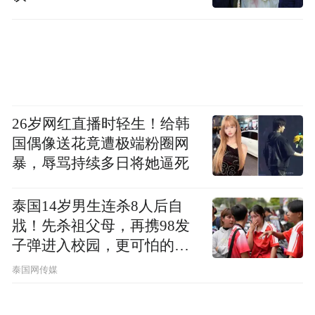
26岁网红直播时轻生！给韩
国偶像送花竟遭极端粉圈网
暴，辱骂持续多日将她逼死
泰国14岁男生连杀8人后自
戕！先杀祖父母，再携98发
子弹进入校园，更可怕的细
节公布了
泰国网传媒