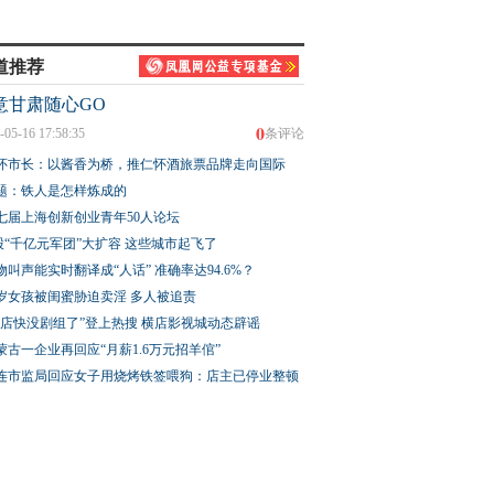
道推荐
意甘肃随心GO
0
-05-16 17:58:35
条评论
怀市长：以酱香为桥，推仁怀酒旅票品牌走向国际
题：铁人是怎样炼成的
七届上海创新创业青年50人论坛
股“千亿元军团”大扩容 这些城市起飞了
物叫声能实时翻译成“人话” 准确率达94.6%？
3岁女孩被闺蜜胁迫卖淫 多人被追责
横店快没剧组了”登上热搜 横店影视城动态辟谣
蒙古一企业再回应“月薪1.6万元招羊倌”
连市监局回应女子用烧烤铁签喂狗：店主已停业整顿