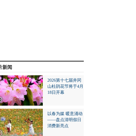
片新闻
2026第十七届井冈
山杜鹃花节将于4月
18日开幕
以春为媒 暖意涌动
——盘点清明假日
消费新亮点