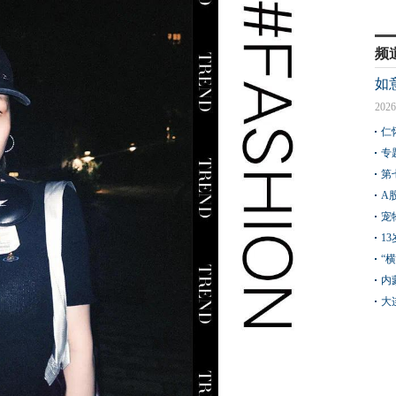
频
如
2026
仁
专
第
A
宠
1
“
内
大