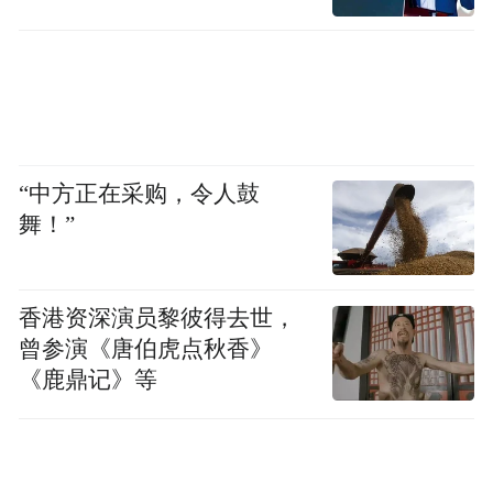
关系已经非常牢固”。
至于美西方国家长期以来炒作的所谓“中国威
胁”，中方此前已多次作出驳斥。
我外交部发言人郭嘉昆此前表示，美方年复
“中方正在采购，令人鼓
一年发表不负责任、充满偏见的报告，散布
舞！”
“中国威胁论”，鼓噪大国竞争，不过是为遏
制打压中国、维护自身霸权找借口。
香港资深演员黎彼得去世，
曾参演《唐伯虎点秋香》
郭嘉昆强调，中国的发展有着清晰的历史逻
《鹿鼎记》等
辑和强大的内生动力。我们的目标光明磊
落，就是要让中国人民过上好日子，为世界
做出更大的贡献。我们无意超越谁，取代