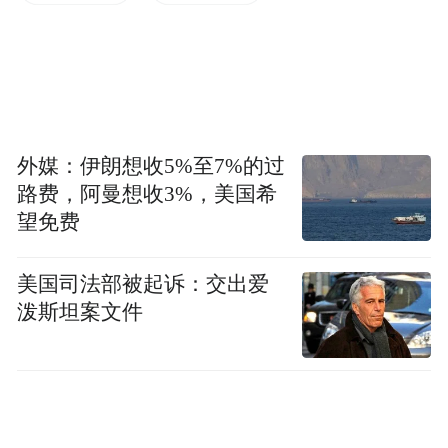
灵顿办事处 视频截图
据报道，帕特尔31日在一份视频声明中声
称，FBI在惠灵顿设立办事处，部分目的是
“提升美国和新西兰在对抗中国在太平洋地区
外媒：伊朗想收5%至7%的过
影响力的能力”。
路费，阿曼想收3%，美国希
望免费
他继续渲染“中国威胁”，称美国和新西兰共
同致力于解决的问题是“当今时代最为重要的
美国司法部被起诉：交出爱
全球性问题之一”，在这其中，最重要的是
泼斯坦案文件
“在印太地区对抗中国”。他还提到，其他全
球性问题还包括打击毒品贸易、网络入侵和
勒索软件等。