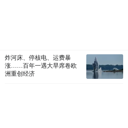
谁。
“正所谓，拿着锤子的人看什么都像钉子。”
郭嘉昆表示，我们奉劝美方不要用自身的霸
权逻辑来镜像中国，不要用过时的冷战思维
来看待中美关系，不要以战略竞争为名行对
炸河床、停核电、运费暴
华遏制打压之实，停止渲染中国威胁，以实
涨……百年一遇大旱席卷欧
际行动推动中美关系稳定、健康可持续发
洲重创经济
展。
“特别声明：以上作品内容(包括在内的视频、图片或音
频)为凤凰网旗下自媒体平台“大风号”用户上传并发
布，本平台仅提供信息存储空间服务。
Notice: The content above (including the videos,
pictures and audios if any) is uploaded and posted