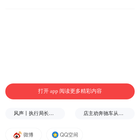
中方认为，有关合作不应针对第三方。我们
反对从冷战思维出发无端抹黑中国、拿中国
说事。这样做不得人心，也不会得逞。
打开 app 阅读更多精彩内容
风声丨执行局长索贿和言语骚扰，更深的追问非常必要
店主劝奔驰车从商铺门口挪车，被打骨折，警方回应
FBI局长31日发表视频声明，宣布成立FBI惠