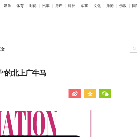
娱乐
体育
时尚
汽车
房产
科技
军事
文化
旅游
佛教
国
站
正文
平”的北上广牛马