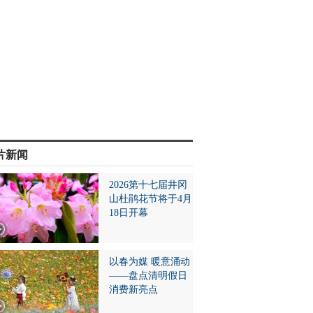
片新闻
2026第十七届井冈
山杜鹃花节将于4月
18日开幕
以春为媒 暖意涌动
——盘点清明假日
消费新亮点