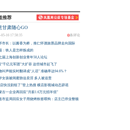
道推荐
意甘肃随心GO
0
-05-16 17:58:35
条评论
怀市长：以酱香为桥，推仁怀酒旅票品牌走向国际
题：铁人是怎样炼成的
七届上海创新创业青年50人论坛
股“千亿元军团”大扩容 这些城市起飞了
物叫声能实时翻译成“人话” 准确率达94.6%？
3岁女孩被闺蜜胁迫卖淫 多人被追责
横店快没剧组了”登上热搜 横店影视城动态辟谣
蒙古一企业再回应“月薪1.6万元招羊倌”
连市监局回应女子用烧烤铁签喂狗：店主已停业整顿