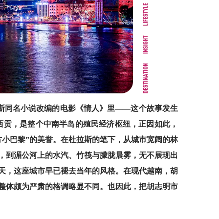
斯同名小说改编的电影《情人》里——这个故事发生
叫西贡，是整个中南半岛的殖民经济枢纽，正因如此，
方小巴黎”的美誉。在杜拉斯的笔下，从城市宽阔的林
，到湄公河上的水汽、竹筏与朦胧晨雾，无不展现出
天，这座城市早已褪去当年的风格。在现代越南，胡
整体颇为严肃的格调略显不同。也因此，把胡志明市