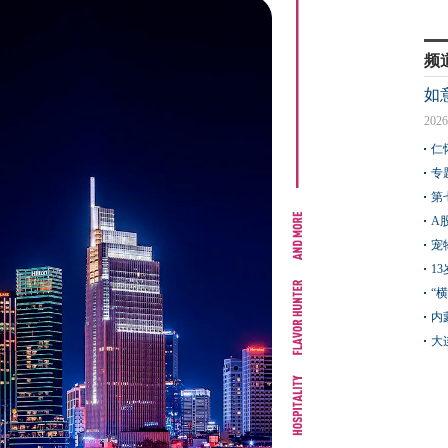
频
如
2026
仁
专
第
A
宠
1
“
内
大