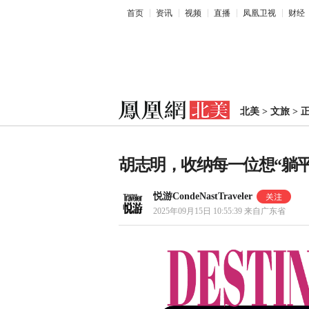
首页
资讯
视频
直播
凤凰卫视
财经
北美
>
文旅
>
胡志明，收纳每一位想“躺
悦游CondeNastTraveler
2025年09月15日 10:55:39
来自广东省