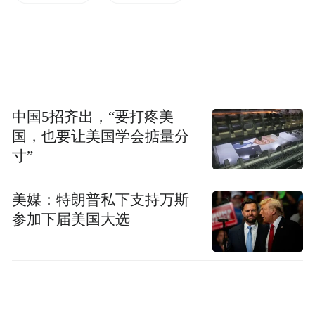
隐形眼镜按照更换周期来区分，一般可分为
两类。第一类，称为“传统镜片”，是指更换
周期在三个月以上的，包括季抛和半年抛两
种。第二类，称为“短周期抛弃型镜片”，是
指更换周期在三个月以下的，包括月抛、两
中国5招齐出，“要打疼美
周抛和日抛。通俗地说，只有更换周期在三
国，也要让美国学会掂量分
寸”
个月以下的隐形眼镜，才能被称作“抛弃
型”。
美媒：特朗普私下支持万斯
参加下届美国大选
传统年抛型和抛弃型，哪一种好？举个例
子，传统型和抛弃型，就好比手帕和一次性
的润肤湿巾。手帕用脏了可以洗，可以用好
久；润肤湿巾只能用一次。但是手帕就算再