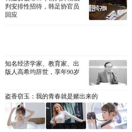
判安排性招待，韩足协官员
这些人不适合戴隐形眼镜
回应
有眼疾者 眼睑、结膜、角膜炎症、沙眼、重
度干眼症等。
患病者 如感冒发烧等。
知名经济学家、教育家、出
版人高希均辞世，享年90岁
户外运动者 如骑车长途旅行、暴露在风沙恶
劣环境或者游泳时。（文/王韧琰 北京清华长
庚医院）
盗香窃玉：我的青春就是赌出来的
“特别声明：以上作品内容(包括在内的视频、图片或音
频)为凤凰网旗下自媒体平台“大风号”用户上传并发
布，本平台仅提供信息存储空间服务。