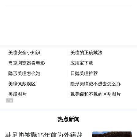
费力去洗，天长日久还是会有一些顽固的污
渍无法洗干净，润肤湿巾只能用一次，却能
给你很好的体验。虽然这个例子并不是100%
合适，但是道理却是相同的。传统年抛型镜
片虽然可以用一年，但是一年那么多天，就
算每天护理得再好，难免还是会有洗不干净
的蛋白质沉淀；抛弃型镜片虽然使用的周期
短，但是在这短短的周期内，它却能在几乎
每一天给你带来最好的体验。
还有一个重点的方面就是月花费，往往是抛
弃周期越短，月花费越高，所以日抛的月花
热点新闻
费一定是最高的，两周抛其次，月抛再往
后，传统型最低。
韩足协被曝15年前为外籍裁