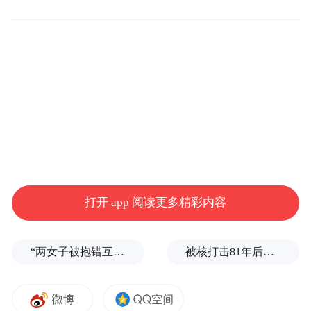
视野。镜片染色的部分一般透光性较差，所
以戴上后就会感觉视野变小了。特别是在较
暗的环境里，瞳孔本来是应该散大的状态，
但由于美瞳染色部分的遮挡，会有一种“管中
窥物”的感觉，这种“旁若无人”的状态给开
车、运动带来安全隐患。建议选择时考虑光
学区较大的镜片。
角膜缺氧 有些美瞳镜片含水量低，透氧性
打开 app 阅读更多精彩内容
差，佩戴时间过长会引起角膜缺氧，导致眼
红和眼部不适，影响角膜健康。
“两女子被抱错互换人生37年”一当事人沉默多日发声：我不是受益者
被核打击81年后，日本广岛废墟旁响起抗议声：拒绝拥核
日抛月抛年抛如何选