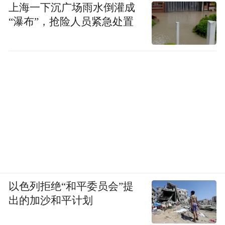
上海一下沉广场雨水倒灌成
义自身与他者的关系。
“瀑布”，抢险人员紧急处置
正是在这一系列思想的延伸中，V&A East开
放式库房的出现才显得意义深远——它以制
度化的方式实现了“后博物馆”的理念：将后
台透明化、让观众参与研究与选择、把藏品
的保存与解读过程本身转化为公共体验。
V&A East不是打破传统的偶然实验，而是半
个世纪以来“开放、参与与共享”思想谱系的
具象化成果。传统博物馆通过布展和叙事塑
造观众的秩序，而V&A East的开放性则重新
以色列拒绝“和平委员会”提
分配了这种权力，让观众有更多选择与能动
出的加沙和平计划
性。