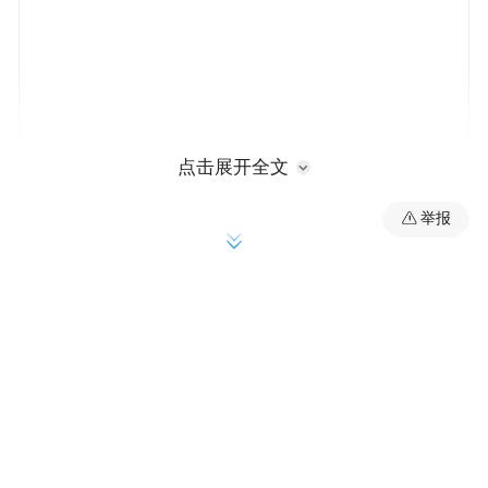
点击展开全文
但进入二十一世纪，博物馆学界与公众逐渐
举报
开始质疑这种二元分立。全球多个博物馆开
始尝试将库房空间以某种方式开放。这种趋
势背后有几个原因：首先，公众对博物馆透
明度的期待不断提升，人们不再满足于只看
见少量精选展品，而希望理解博物馆如何保
存、研究和管理庞大的馆藏；其次，藏品利
用率问题日益凸显，许多博物馆的展厅面积