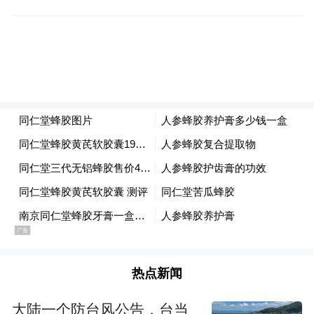
由美国建筑事务所 Diller Scofidio + Renfro 联
合英国 Austin-Smith: Lord 设计，整体面积约
16,000平方米。建筑风格延续了Diller
Scofidio + Renfro一贯的“工业感与透明性”美
学：钢结构、网格楼层、通透玻璃护栏，使
观众在空间中获得强烈的开放感和幕后感。
博物馆则由爱尔兰都柏林的建筑事务所
O’Donnell + Tuomey 设计，面积约6,420平方
米，它将更接近传统的展览馆模式，设有主
题展厅、公共活动空间和教育工作坊，但与
V&A老馆相比，V&A East更强调当代性、社
热点新闻
区性与跨学科互动。该馆预计将在2026年迎
大陆一个防台风公告，台当
来观众。