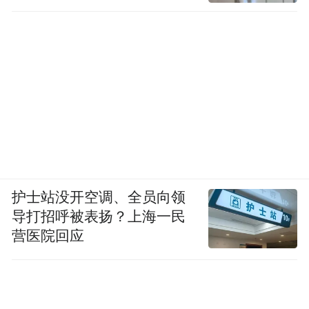
除了瑞特贝格博物馆和 布鲁克林博物馆，荷
兰国家博物馆、德国汉堡工艺与设计博物馆
也都尝试过开放库房。它们各自以不同方式
回应公众的好奇心，但大多是局部的实验，
而非机构身份的核心。相比之下，V&A East
把开放库房提升为整个项目的核心，使之不
再是附属，而是定义自身的方式。
护士站没开空调、全员向领
从博物馆学的角度看，这一转变极具意义。
导打招呼被表扬？上海一民
自二十世纪晚期以来，西方博物馆学界不断
营医院回应
反思传统博物馆的权威与封闭。斯蒂芬·韦尔
（1928–2005），这位被视为深刻影响了21
世纪初“以观众为中心”的博物馆转型运动的