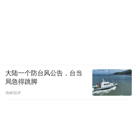
大陆一个防台风公告，台当
“预定藏品” 服务室
局急得跳脚
海峡锐评
要理解V&A East的激进之处，需要将它与之
前的类似案例进行比较。苏黎世的瑞特贝格
博物馆在2007年开放了名为“展示库房
（Schaudepot）”的空间，把数千件非欧洲艺