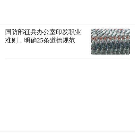
提出并系统化阐述了“参与式博物馆”的理
念，进一步强调博物馆不应只是展示与讲述
的场所，而应成为公众共创、交流与社会连
国防部征兵办公室印发职业
接的平台，而观众应从被动的“访客”
准则，明确25条道德规范
（visitor）转化为主动的“参与者”
（participant）。
美国文化人类学家詹姆斯·克利福德则提出了
影响深远的“接触区（contact zone）”理论，
他认为，博物馆并非单纯保存与展示“他者文
化”的中立空间，而是不同文化、权力与历史
叙事相互碰撞、协商、甚至冲突的场所。换
言之，博物馆是一个充满政治性的“接触场
域”，其中的物件、叙事与人都在不断重新定