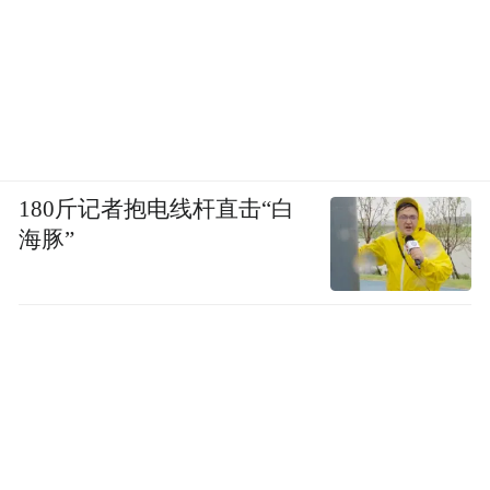
品保护的难题。开放意味着更大的环境压
力，光照、湿度、尘埃与人流都会增加风
险，博物馆必须投入更高的成本来维持稳
定。其次是叙事的缺失风险。库房逻辑是编
目的逻辑，而非叙事逻辑。
180斤记者抱电线杆直击“白
观众在面对成千上万件藏品时，可能感到迷
海豚”
失或困惑。虽然 开放式库房设置了小型展示
点，但如何在“自由探索”与“知识框架”之间
找到平衡，仍需持续调整。再者，运营成本
不容忽视。如此庞大的开放空间，需要大量
人力与资金维持安全、导览与互动。最后，
殖民遗产的敏感性也不可回避。V&A 的收藏
中有大量在殖民背景下获得的文物，当这些