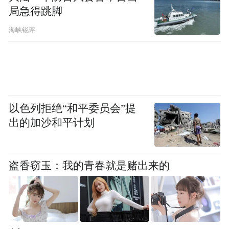
局急得跳脚
海峡锐评
以色列拒绝“和平委员会”提
出的加沙和平计划
盗香窃玉：我的青春就是赌出来的
V&A East 博物馆
开放式库房无疑是整个项目的核心和灵魂，