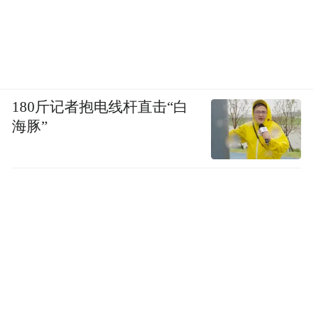
开放式库房的创新不止于“空间可视”，还包
括多层次的互动机制，既有内部的展示，也
有观众的主动参与。比如访者在自由走动中
180斤记者抱电线杆直击“白
能不时遇到小型展示点：在巨大的藏架体系
海豚”
中，管理者设置了若干小型展览与故事点，
给有兴趣的人提供叙事与解读。