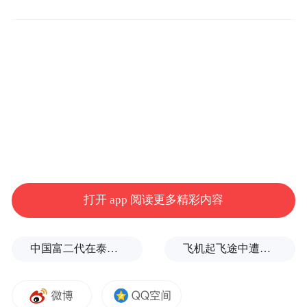
有限，而其藏品往往超过展出空间的十倍乃
至百倍，绝大多数藏品长期沉睡在库房，无
法进入公众视野；第三，观众体验模式的转
变，人们逐渐偏好探索幕后故事，希望通过
互动和观察进入博物馆的工作日常，而不仅
仅是接受馆方精心策划的陈列。
打开 app 阅读更多精彩内容
中国富二代在泰国被杀，嫌犯自首后称“在女友浴室看见他”，真相却没这么简单
飞机起飞途中遭雷击！航班滞留3小时临时换机