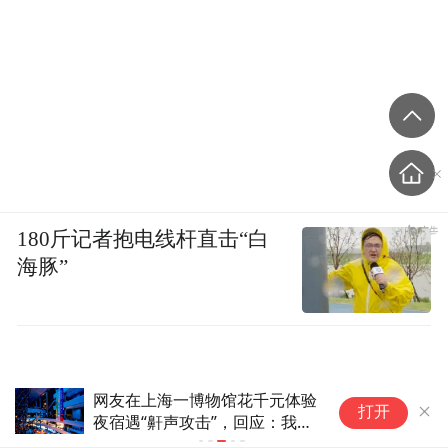
开放式库房一角，摄影：本文作者
与瑞特贝格博物馆“物的堆积”相比，V&A
East 更强调过程与参与；与布鲁克林博物馆
的“玻璃柜”相比，V&A East更强调互动与能
动性。它的彻底性在于，它不再把开放库房
当作附属，而是作为机构身份的核心。它不
180斤记者抱电线杆直击“白
仅让我们看到更多藏品，更让我们重新想象
海豚”
博物馆本身。后台不再隐藏，库房成为展
厅，观众成为共同的见证者与参与者。这，
正是V&A East的革命性意义。
这项教育，中国父母都忽略
（本文作者系美国明尼阿波利斯博物馆亚洲
打开
了！！！！！！