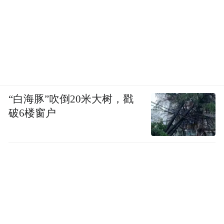
美国文化政策思想家，主张博物馆的使命不
仅是“关于某物”，即收藏与展示，而是“为了
某人”，即服务与社会相关的需求；他主张博
物馆应积极介入社会议题、扩大公共参与的
空间。
“白海豚”吹倒20米大树，戳
此后，英国博物馆学者艾琳·胡珀-格林希尔
破6楼窗户
（1945–2021）提出并系统化阐述了“后博物
馆（post-museum）”的概念，她批判传统博
物馆的启蒙式权威结构，指出博物馆不应再
是单向传递知识、塑造观众的机构，而应成
为社会中多元主体之间持续对话、意义协商
与学习的场所。美国博物馆学者妮娜·西蒙则