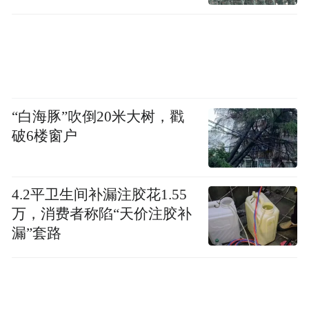
“白海豚”吹倒20米大树，戳
破6楼窗户
4.2平卫生间补漏注胶花1.55
万，消费者称陷“天价注胶补
V&A East 开放式库房一角
漏”套路
开放式库房的核心空间是以捐助方加菲尔德·
韦斯顿基金会冠名的韦斯顿藏品大厅，一个
多层挑高的中庭，犹如一座庞大的仓库圣