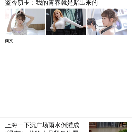
盗香窃玉：我的青春就是赌出来的
开放式库房的核心空间韦斯顿藏品大厅
爽文
开放式库房容纳约25万件藏品、35万册书籍
和上千份档案资料。这些藏品并非精挑细选
的明星展品，而是以库房的原始逻辑进行分
类与存放。换言之，观众看到的不是一个经
过策展包装的展览，而是V&A收藏体系的原
生态。
上海一下沉广场雨水倒灌成