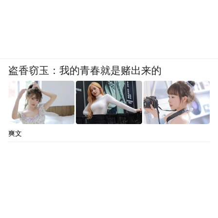
术品集中陈列在开放架子上。观众在其中体
验到的是物的堆积感、一种直面海量藏品的
震撼。它的价值在于让观众意识到博物馆收
藏的庞大和多样，但它依旧保持静态，既没
有解说，也没有互动。观众虽然进入了库
盗香窃玉：我的青春就是赌出来的
房，却依然是旁观者。与之相比，V&A East
更强调动态性与参与性，它不仅展示藏品，
还展示过程，让观众成为过程的一部分。
爽文