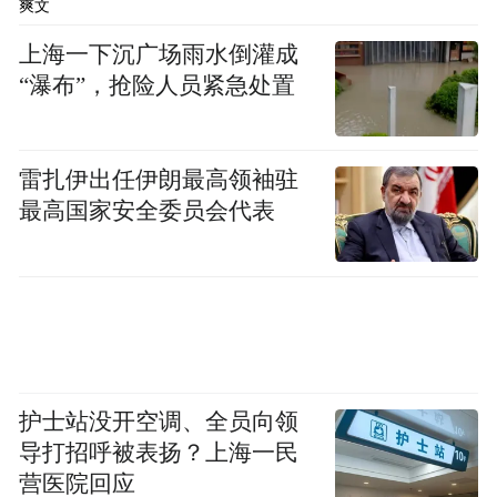
爽文
它的大胆之处在于把库房彻底变为展厅，把
上海一下沉广场雨水倒灌成
后台搬到台前。走进开放式库房，观众立刻
“瀑布”，抢险人员紧急处置
会被空间的压迫感与震撼力所笼罩：那里，
玻璃护栏与钢制走廊制造出工业化的氛围，
雷扎伊出任伊朗最高领袖驻
透明地板让人得以俯瞰楼层之间的关系，空
最高国家安全委员会代表
间中的观众与物件形成了交错的网络。最令
人印象深刻的或许并非某件藏品，而是整个
庞大体系的运作感。你仿佛进入一部文化机
器的腹腔，见证它如何储存、如何运作、如
何在日常中维持知识与艺术的存在。
护士站没开空调、全员向领
导打招呼被表扬？上海一民
营医院回应