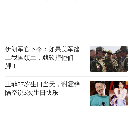
V&A East开放式库房
在此背景下，“开放式库房”模式逐渐兴起，
有的博物馆将本应隐藏的收藏储存空间以某
伊朗军官下令：如果美军踏
种形式向公众开放，使保存成为展示，让藏
上我国领土，就砍掉他们
品的分类、典藏与保护成为展览的一部分。
脚！
在这一潮流中，伦敦维多利亚与阿尔伯特博
物馆最近开放的东馆（V&A East）所呈现
王菲57岁生日当天，谢霆锋
的，无疑是最受关注、规模最大的一次实
隔空说3次生日快乐
验。该馆由两个部分组成：开放式库房
（Storehouse）和博物馆（Museum）。
开放式库房已于今年春天率先建成开放，它