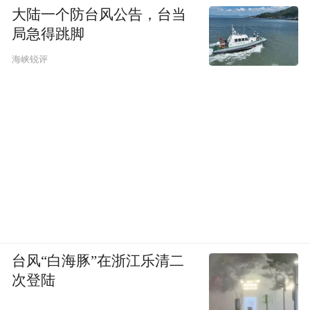
库房”，既满足了可见性的要求，又保持了对
大陆一个防台风公告，台当
局急得跳脚
藏品的保护。然而，它的体验仍然是静态的
可见，而V&A East提供的则是动态的参与。
海峡锐评
这也是两者的根本差别。
台风“白海豚”在浙江乐清二
布鲁克林博物馆的“可视库房学习中心”，来
次登陆
源：布鲁克林博物馆