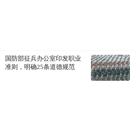
殿，四周环绕着巨大、密集的金属藏架、透
明的储物柜，以及层层叠叠的抽屉。这里的
物件并没有像传统展厅那样被孤立地安放在
展台上，而是以最接近库房的方式原样呈
现。成排的家具紧密排列，纺织品卷轴被整
国防部征兵办公室印发职业
齐封存，陶瓷和雕塑散布在可见的储架上。
准则，明确25条道德规范
观众获得的不是某件明星展品的注视，而是
与整个收藏体系的直面。观众可以在不同楼
层之间俯瞰，甚至透过透明地板向下观察。
这种全景式的设计让人仿佛置身于一个巨大
的藏品机器中。