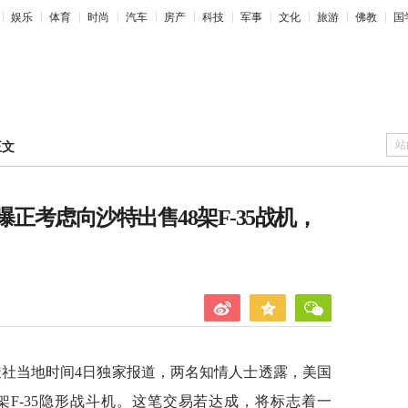
娱乐
体育
时尚
汽车
房产
科技
军事
文化
旅游
佛教
国
站
正文
正考虑向沙特出售48架F-35战机，
透社当地时间4日独家报道，两名知情人士透露，美国
架F-35隐形战斗机。这笔交易若达成，将标志着一