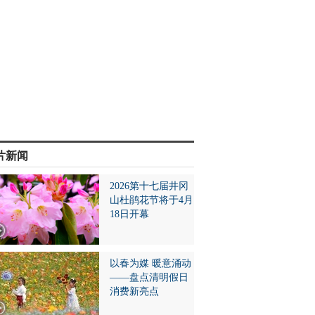
片新闻
2026第十七届井冈
山杜鹃花节将于4月
18日开幕
以春为媒 暖意涌动
——盘点清明假日
消费新亮点