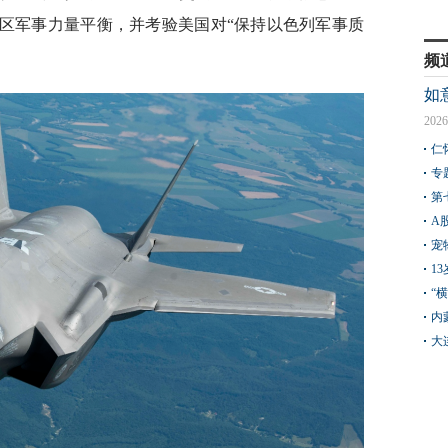
地区军事力量平衡，并考验美国对“保持以色列军事质
频
如
2026
仁
专
第
A
宠
1
“
内
大