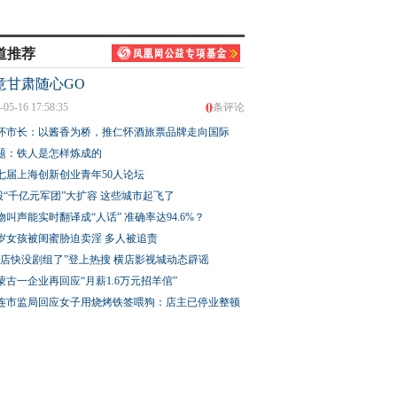
道推荐
意甘肃随心GO
0
-05-16 17:58:35
条评论
怀市长：以酱香为桥，推仁怀酒旅票品牌走向国际
题：铁人是怎样炼成的
七届上海创新创业青年50人论坛
股“千亿元军团”大扩容 这些城市起飞了
物叫声能实时翻译成“人话” 准确率达94.6%？
3岁女孩被闺蜜胁迫卖淫 多人被追责
横店快没剧组了”登上热搜 横店影视城动态辟谣
蒙古一企业再回应“月薪1.6万元招羊倌”
连市监局回应女子用烧烤铁签喂狗：店主已停业整顿