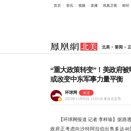
首页
资讯
视频
直播
凤凰卫视
财经
北美
>
要闻
>
“重大政策转变”！美政府被曝
或改变中东军事力量平衡
环球网
2025年11月05日 13:03:58
来自北京市
【环球网报道 记者 李梓瑜】据路
政府正考虑向沙特阿拉伯出售多达48