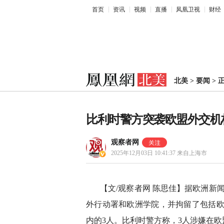
首页
资讯
视频
直播
凤凰卫视
财经
北美
>
要闻
>
比利时警方突袭欧盟外交机构
观察者网
2025年12月03日 10:41:37
来自上海市
【文/观察者网 陈思佳】据欧洲新
外行动署和欧洲学院，并拘留了包括欧
内的3人。比利时警方称，3人涉嫌在