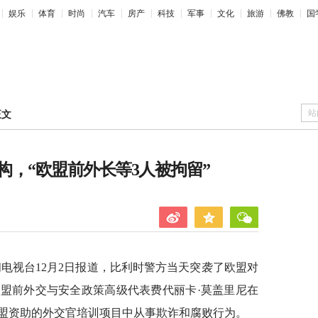
娱乐
体育
时尚
汽车
房产
科技
军事
文化
旅游
佛教
国
站
正文
，“欧盟前外长等3人被拘留”
闻电视台12月2日报道，比利时警方当天突袭了欧盟对
盟前外交与安全政策高级代表费代丽卡·莫盖里尼在
欧盟资助的外交官培训项目中从事欺诈和腐败行为。