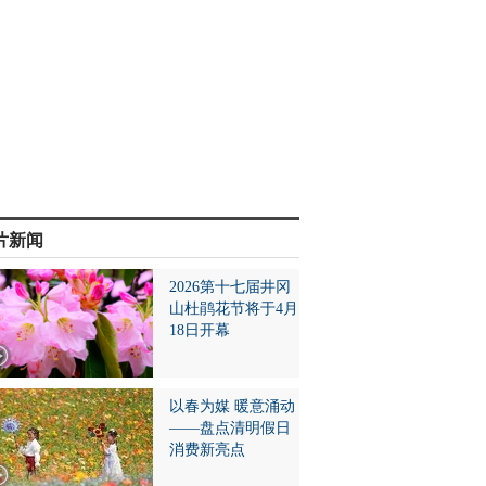
片新闻
2026第十七届井冈
山杜鹃花节将于4月
18日开幕
以春为媒 暖意涌动
——盘点清明假日
消费新亮点