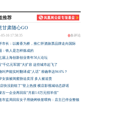
道推荐
意甘肃随心GO
0
-05-16 17:58:35
条评论
怀市长：以酱香为桥，推仁怀酒旅票品牌走向国际
题：铁人是怎样炼成的
七届上海创新创业青年50人论坛
股“千亿元军团”大扩容 这些城市起飞了
物叫声能实时翻译成“人话” 准确率达94.6%？
3岁女孩被闺蜜胁迫卖淫 多人被追责
横店快没剧组了”登上热搜 横店影视城动态辟谣
蒙古一企业再回应“月薪1.6万元招羊倌”
连市监局回应女子用烧烤铁签喂狗：店主已停业整顿