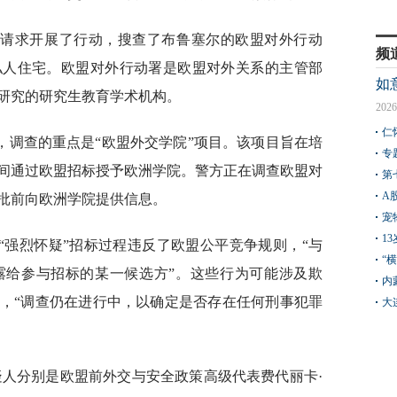
的请求开展了行动，搜查了布鲁塞尔的欧盟对外行动
频
私人住宅。欧盟对外行动署是欧盟对外关系的主管部
如
研究的研究生教育学术机构。
2026
仁
，调查的重点是“欧盟外交学院”项目。该项目旨在培
专
22年间通过欧盟招标授予欧洲学院。警方正在调查欧盟对
第
A
批前向欧洲学院提供信息。
宠
1
“强烈怀疑”招标过程违反了欧盟公平竞争规则，“与
“
露给参与招标的某一候选方”。这些行为可能涉及欺
内
，“调查仍在进行中，以确定是否存在任何刑事犯罪
大
疑人分别是欧盟前外交与安全政策高级代表费代丽卡·