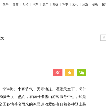
娱乐
体育
时尚
汽车
房产
科技
军事
文化
旅游
佛教
国
站
正文
东、李琳海）小寒节气，天寒地冻。湛蓝天空下，岗什
20摄氏度。然而，在岗什卡雪山游客服务中心，却是
。全国各地慕名而来的冰雪运动爱好者背着各种登山装