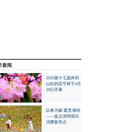
片新闻
2026第十七届井冈
山杜鹃花节将于4月
18日开幕
以春为媒 暖意涌动
——盘点清明假日
消费新亮点