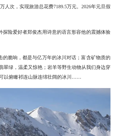
6万人次，实现旅游总花费7189.5万元。2026年元旦假
外探险爱好者郑俊杰用诗意的语言形容他的震撼体验
击的脆响，都是与亿万年的冰川对话；富含矿物质的
翡翠绿，温柔又惊艳；岩羊等野生动物从我们身边穿
可以俯瞰祁连山脉连绵壮阔的冰川……