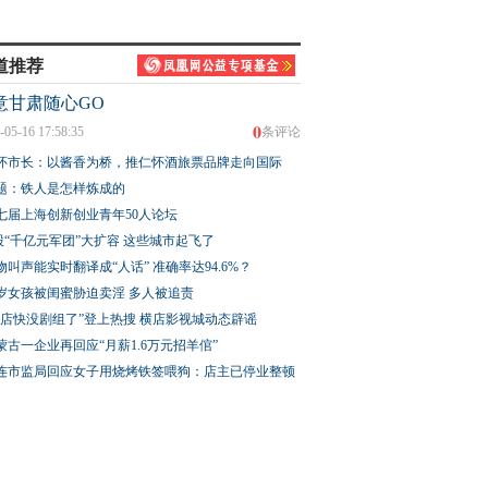
道推荐
意甘肃随心GO
0
-05-16 17:58:35
条评论
怀市长：以酱香为桥，推仁怀酒旅票品牌走向国际
题：铁人是怎样炼成的
七届上海创新创业青年50人论坛
股“千亿元军团”大扩容 这些城市起飞了
物叫声能实时翻译成“人话” 准确率达94.6%？
3岁女孩被闺蜜胁迫卖淫 多人被追责
横店快没剧组了”登上热搜 横店影视城动态辟谣
蒙古一企业再回应“月薪1.6万元招羊倌”
连市监局回应女子用烧烤铁签喂狗：店主已停业整顿