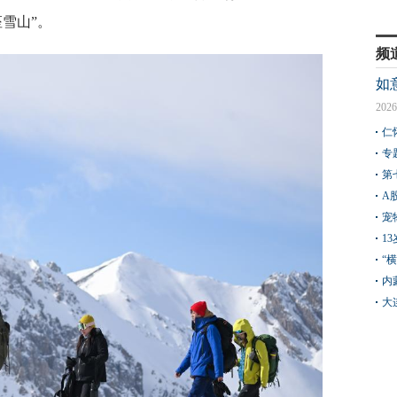
雪山”。
频
如
2026
仁
专
第
A
宠
1
“
内
大