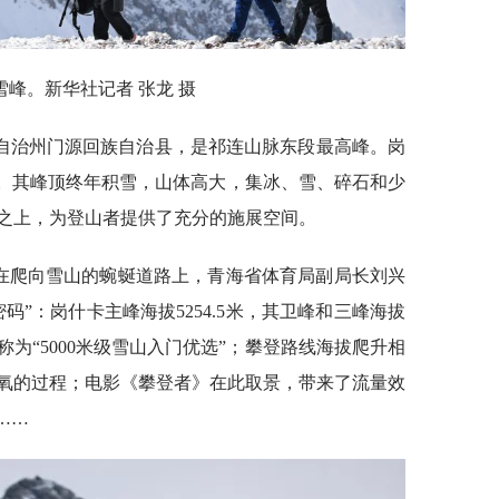
雪峰。新华社记者 张龙 摄
自治州门源回族自治县，是祁连山脉东段最高峰。岗
”。其峰顶终年积雪，山体高大，集冰、雪、碎石和少
之上，为登山者提供了充分的施展空间。
？在爬向雪山的蜿蜒道路上，青海省体育局副局长刘兴
码”：岗什卡主峰海拔5254.5米，其卫峰和三峰海拔
者称为“5000米级雪山入门优选”；攀登路线海拔爬升相
氧的过程；电影《攀登者》在此取景，带来了流量效
……