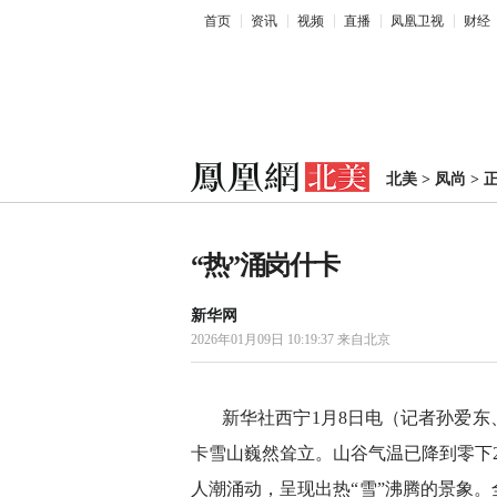
首页
资讯
视频
直播
凤凰卫视
财经
北美
>
凤尚
>
“热”涌岗什卡
新华网
2026年01月09日 10:19:37
来自北京
新华社西宁1月8日电（记者孙爱
卡雪山巍然耸立。山谷气温已降到零下
人潮涌动，呈现出热“雪”沸腾的景象