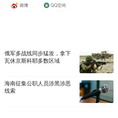
既然利尿的是咖啡因，那么包含咖啡因的奶
茶，喝多了自然也有利尿的效果。
如果在其中还添加了糖，尿液排出就更快
了。
俄军多战线同步猛攻，拿下
喝下肚后短时间内血糖浓度就会飙升，此时
瓦休京斯科耶多数区域
血液内渗透压会变大
，周围组织细胞里的水
分会被吸入血液里。
海南征集公职人员涉黑涉恶
线索
水分跟着血液流到肾脏后，会被肾小球过滤
留下，变成更多的尿排出体外，然后尿不就
越来越多了么！