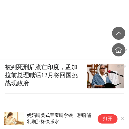
被判死刑后流亡印度，孟加
拉前总理喊话12月将回国挑
战现政府
妈妈喝美式宝宝喝拿铁 聊聊哺
一
打开
乳期那杯快乐水
不