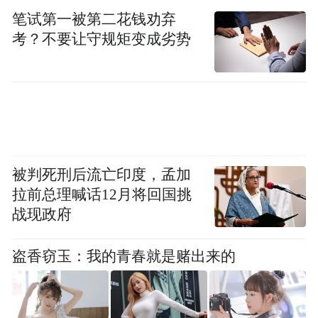
尿更多更急，对身体有害吗?
笔试第一被第二花钱劝弃
考？不要让守规矩变成劣势
被判死刑后流亡印度，孟加
拉前总理喊话12月将回国挑
战现政府
盗香窃玉：我的青春就是赌出来的
江湖上一直都有一种传言：喝利尿饮品会造
成身体脱水！