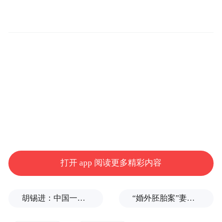
咖啡本身就利尿。
咖啡因
咖啡里的
能刺激肾脏，增加肾小球的
滤过率。
于是肾小球就在咖啡因的督促下，加快了造
尿的速度，增加了尿量。
减少肾小管对钠的重吸收
同时咖啡还能
，体
打开 app 阅读更多精彩内容
通
内剩了太多的钠离子要排出来主要也就是
过尿液出来。
胡锡进：中国一天怒回五拳，中美最新较量会走多远？
“婚外胚胎案”妻子：患病期间男方疑似多次有外遇，第三者经营的茶馆距自己家步行仅15分钟
于是尿就越来越多！