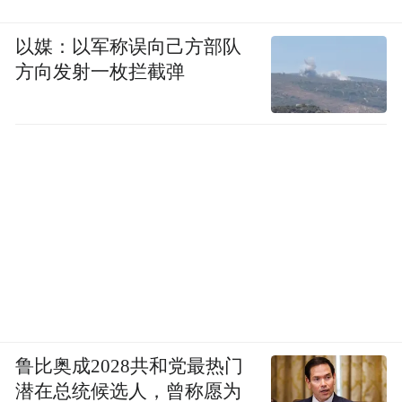
喝的咖啡越多，香味越浓厚。
以媒：以军称误向己方部队
奶茶喝多了，尿液可能会变成茶褐色，尿液
方向发射一枚拦截弹
没有得到很好的稀释，就容易沉积起来。
一般没啥大事，多喝点水加快代谢就行。
但也不排除有人是因为泌尿系统出问题导致
的尿尿变色，感觉不对劲的建议你尿完就去
找医。
喝完咖啡、奶茶就跑厕所尿尿可太正
所以，
常了！
鲁比奥成2028共和党最热门
下次再有人质疑你的身体好坏，记得把这篇
潜在总统候选人，曾称愿为