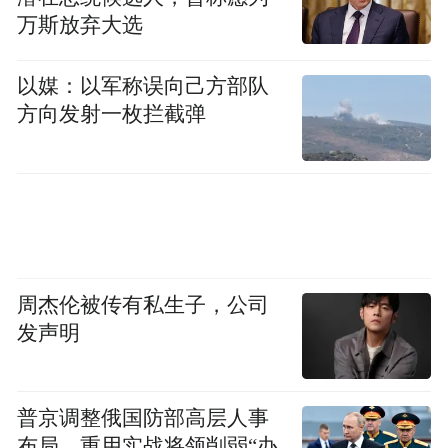
万斯放弃大选
而且，如果你觉得喝完老是上厕所太麻烦，
这也是有解决办法的。
以媒：以军称误向己方部队
方向发射一枚拦截弹
方法一：边喝边运动
运动可以降低肾小球滤过率，
抵消喝咖啡、
奶茶等引起的利尿。
方法二：尝试建立耐受
周杰伦被传有私生子，公司
发声明
持续4-5天的咖啡因
有人针对咖啡做过研究：
摄入将会引发耐受
反应
，就不会老是想尿尿
了。
普京调整俄国防部高层人事
布局，重用实战将领削弱“办