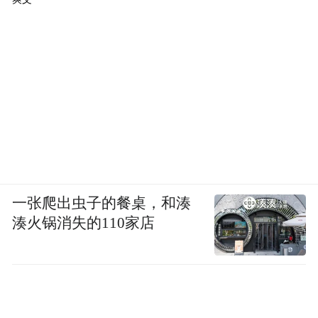
不过要提醒大家，要是除了尿频，还出现尿
痛、尿急、尿液带血、小腹坠胀或者其他不
适，可别硬扛！
有任何健康疑问，赶紧找专业人士问问，早
咨询早放心。
一张爬出虫子的餐桌，和湊
“特别声明：以上作品内容(包括在内的视频、图片或音
湊火锅消失的110家店
频)为凤凰网旗下自媒体平台“大风号”用户上传并发
布，本平台仅提供信息存储空间服务。
Notice: The content above (including the videos,
pictures and audios if any) is uploaded and posted
by the user of Dafeng Hao, which is a social media
platform and merely provides information storage