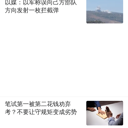
以媒：以军称误向己方部队
方向发射一枚拦截弹
笔试第一被第二花钱劝弃
考？不要让守规矩变成劣势