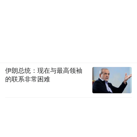
01
咖啡，不仅利尿还利便
咖啡还能让身体生成更多“胃泌素”。
伊朗总统：现在与最高领袖
的联系非常困难
胃泌素可以促进胃酸分泌，从而加快肠胃蠕
动。
喝下热咖啡20分钟内就便
据统计，大部分人
意盎然。