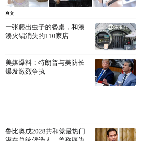
爽文
但说实话，这种担心属实多余。
一张爬出虫子的餐桌，和湊
有研究者招募了59人，请他们“喝”了11天咖
湊火锅消失的110家店
连续6天每天摄入2-3杯咖啡
啡，先让他们
的
咖啡因，然后剩下5天减少咖啡因的摄入，并
美媒爆料：特朗普与美防长
观察这11天里的各项脱水指标，比如尿量、
爆发激烈争执
颜色。
正常剂量的咖啡因摄入并不会导
结果发现，
致脱水！
奶茶等茶饮也是同理，正常的量也不会有啥
鲁比奥成2028共和党最热门
大问题。
潜在总统候选人，曾称愿为