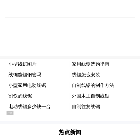
“渗透性利尿”
这种情况还有个专业词汇叫
。
对了，现在还是冬天，低温也能刺激你尿尿
变多！
寒冷刺激到下丘脑，干扰了“抗利尿激素”分
泌没了阻碍，尿液就能被造出更多。
利尿成分+寒冷天气
双重刺激你不尿多谁尿多
啊！
第
2
点
—The Second—
热点新闻