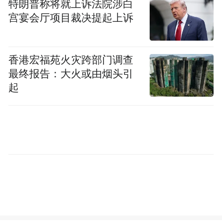
特朗普称将就上诉法院涉白
“特别声明：以上作品内容(包括在内的视频、图片或音
宫宴会厅项目裁决提起上诉
频)为凤凰网旗下自媒体平台“大风号”用户上传并发
布，本平台仅提供信息存储空间服务。
Notice: The content above (including the videos,
香港宏福苑火灾跨部门调查
pictures and audios if any) is uploaded and posted
by the user of Dafeng Hao, which is a social media
最终报告：大火或由烟头引
platform and merely provides information storage
起
space services.”