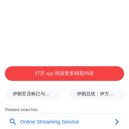
在日本公映。
片中并没有血腥或让人恶心的镜头，而是抓
住了人内心对未知的恐惧，并不断加以暗
示，使人无法自拔，加上阴冷刺骨的背景音
乐，给人造成心理压力。
铃木光司曾对媒体介绍自己的创作思路：“这
打开 app 阅读更多精彩内容
个作品最大特点是打破人的固有概念。一般
惊悚作品里，都有幽灵之类出现，它们是科
伊朗官员称已与阿曼就霍尔木兹海峡通行问题明确总体框架
伊朗总统：伊方未在涉谅解备忘录的谈判中作任何让步
学解释不了的现象。我打破了这个概念，
《午夜凶铃》系列中，我想用科学依据来解
释里面的怪现象，让恐怖小说变得越来越像
科幻作品。”