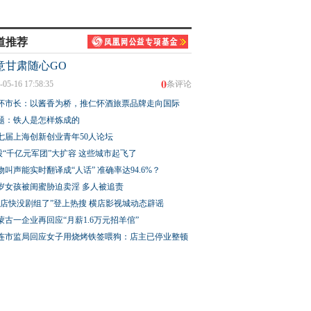
道推荐
意甘肃随心GO
0
-05-16 17:58:35
条评论
怀市长：以酱香为桥，推仁怀酒旅票品牌走向国际
题：铁人是怎样炼成的
七届上海创新创业青年50人论坛
股“千亿元军团”大扩容 这些城市起飞了
物叫声能实时翻译成“人话” 准确率达94.6%？
3岁女孩被闺蜜胁迫卖淫 多人被追责
横店快没剧组了”登上热搜 横店影视城动态辟谣
蒙古一企业再回应“月薪1.6万元招羊倌”
连市监局回应女子用烧烤铁签喂狗：店主已停业整顿