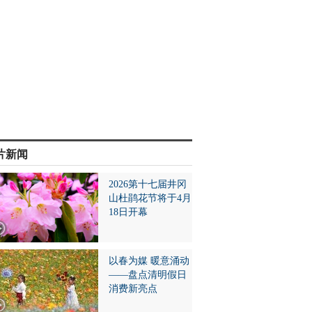
片新闻
2026第十七届井冈
山杜鹃花节将于4月
18日开幕
以春为媒 暖意涌动
——盘点清明假日
消费新亮点