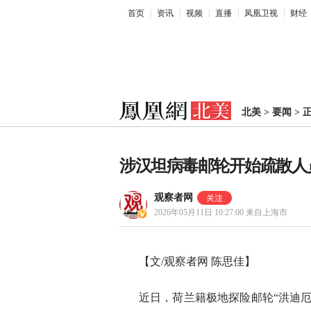
首页
资讯
视频
直播
凤凰卫视
财经
北美
>
要闻
>
涉汉坦病毒邮轮开始疏散人
观察者网
2026年05月11日 10:27:00
来自上海市
【文/观察者网 陈思佳】
近日，荷兰籍极地探险邮轮“洪迪