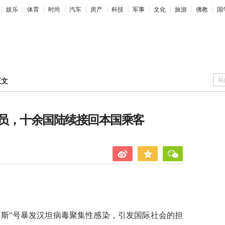
娱乐
体育
时尚
汽车
房产
科技
军事
文化
旅游
佛教
国
站
正文
员，十余国陆续接回本国乘客
厄斯”号暴发汉坦病毒聚集性感染，引发国际社会的担