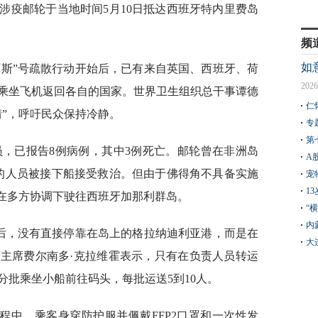
涉疫邮轮于当地时间5月10日抵达西班牙特内里费岛
频
如
厄斯”号疏散行动开始后，已有来自英国、西班牙、荷
2026
乘坐飞机返回各自的国家。世界卫生组织总干事谭德
仁
情”，呼吁民众保持冷静。
专
第
船员，已报告8例病例，其中3例死亡。邮轮曾在非洲岛
A
的人员被接下船接受救治。但由于佛得角不具备实施
宠
1
号在多方协调下驶往西班牙加那利群岛。
“
内
域后，没有直接停靠在岛上的格拉纳迪利亚港，而是在
大
主席费尔南多·克拉维霍表示，只有在负责人员转运
分批乘坐小船前往码头，每批运送5到10人。
程中，乘客身穿防护服并佩戴FFP2口罩和一次性发