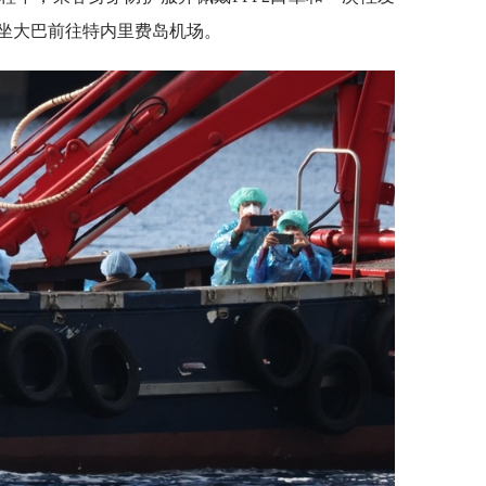
坐大巴前往特内里费岛机场。