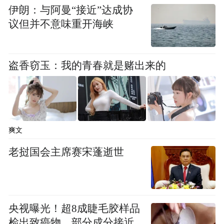
伊朗：与阿曼“接近”达成协
议但并不意味重开海峡
盗香窃玉：我的青春就是赌出来的
爽文
全链路可持续：以“梓”为核，疗愈为旨
老挝国会主席赛宋蓬逝世
本场发布会以“梓”为精神意象，从梓树中提
取绿、白、黄、紫与大地色系。在AI时代的
快节奏语境中，设计师以天然材质、温暖手
央视曝光！超8成睫毛胶样品
作与柔和肌理，回应当代人的情绪疗愈需
检出致癌物，部分成分接近