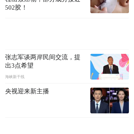
求。其中，《大地回声》系列以羊毛、余料
502胶！
盘花与可拆卸设计，演绎一衣多穿的东方智
慧；《梓曰》系列则结合中式梭织、精密针
织与手工钩花，以印象派肌理重构梓树花叶
意象，在沉静与柔美之间，勾勒出兼具自然
气息与东方韵味的当代衣装。
张志军谈两岸民间交流，提
出3点希望
海峡新干线
央视迎来新主播