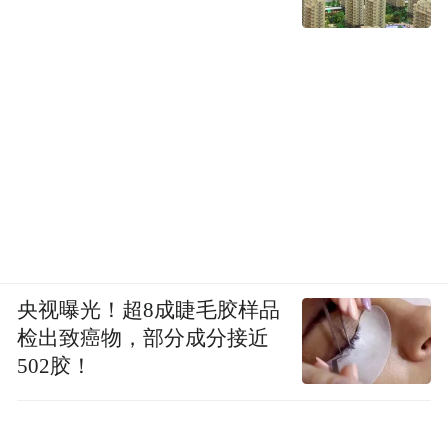
柯桥之约：可持续纺织的东方米兰回响
在“东方米兰”柯桥，这场由 ReVougeX 呈现
的发布秀，不仅是一次审美表达，更是对纺
织产业绿色转型的一次有力回应：可持续时
尚并非牺牲美感，而是用更智慧的材料、更
克制的剪裁、更长久的情感连接，创造出真
央视曝光！超8成睫毛胶样品
正值得珍藏的衣物。
检出致癌物，部分成分接近
502胶！
姜珊梓对“木心梓”这一命名给出了自己的理
念拆解：“木”取自木之质朴，象征自然与根