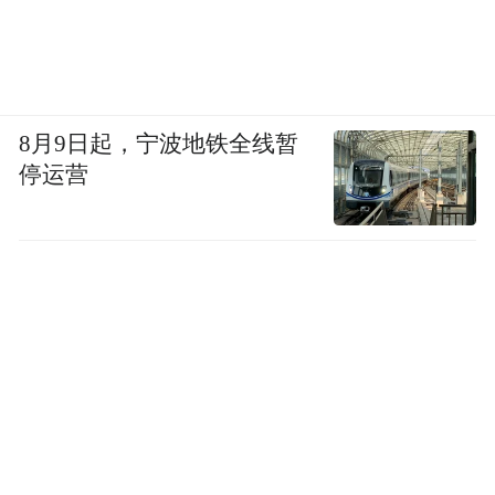
2026柯桥时装周（春季）仍在继续，而这一
8月9日起，宁波地铁全线暂
系列已然在可持续时尚的版图上，留下了一
停运营
条温柔而坚定的道路。
“特别声明：以上作品内容(包括在内的视频、图片或音
频)为凤凰网旗下自媒体平台“大风号”用户上传并发
布，本平台仅提供信息存储空间服务。
Notice: The content above (including the videos,
pictures and audios if any) is uploaded and posted
by the user of Dafeng Hao, which is a social media
platform and merely provides information storage
space services.”