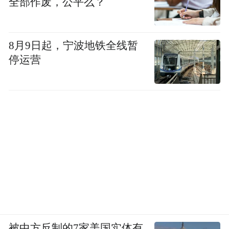
三幕剧场：色彩从大地走向春光
全部作废，公平么？
整场发布秀以直线、方块、圆三种几何动线
8月9日起，宁波地铁全线暂
编排走秀，形成三幕递进式叙事。第一幕，
停运营
模特沿直线行进，摩卡棕与橄榄绿铺陈出大
地的沉静，羊毛与盘花勾勒根系的温厚；第
二幕，沿正方形走位，色彩渐染嫩绿与草
绿，仿佛枝干舒展、新叶萌生；第三幕，沿
圆形流动，浅粉、浅蓝、浅紫次第绽放，如
花事烂漫，将“慢生活疗愈”的主题推向高
潮。三幕从直线、方块到圆，既是视觉上从
秩序走向循环的诗意演变，也隐喻着内心从
束缚到自由、从大地走向花开的过程——正
如设计师所言，这是一场“从土壤走向花开”
被中方反制的7家美国实体有