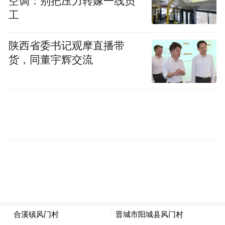
空调：别把压力转嫁一线员
工
本场发布秀的核心创作者姜珊梓，对可持续
时尚有着长达十余年的深耕与思考。作为可
陕西省委书记观摩直播带
持续时尚品牌 关下 与 Saanzii Jiang 的创始人
货，同董宇辉交流
及设计总监，同时也是 ReVougeX 的发起人
之一，她兼具扎实的学术理论与前沿的行业
实践。拥有清华大学与米兰理工大学双硕士
学位，担任清华大学中意设计创新基地未来
时尚研究学者、中国服装协会时装艺术专业
委员会会员。其个人及品牌作品屡获国内外
重磅设计大奖，多次登陆中国各大时装周，
更曾亮相联合国气候大会、联合国生物多样
性大会、上海气候周等全球高规格平台。她
从理论到实践、从材料到工艺的全链路可持