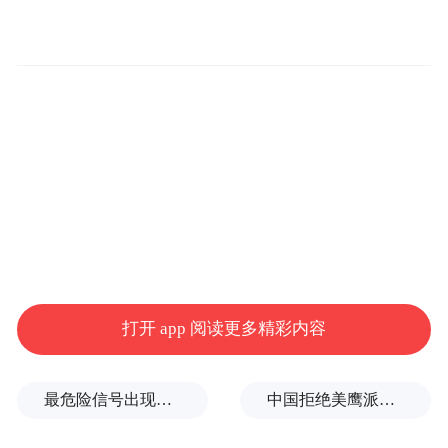
打开 app 阅读更多精彩内容
最危险信号出现！全球能源大动脉岌岌可危
中国拒绝美鹰派副防长访华？弦外之音被热议