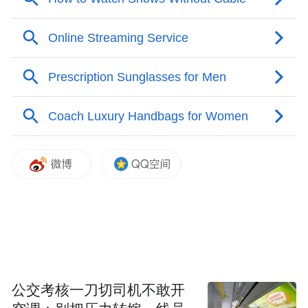
学者型设计师：十余年深耕可持续时尚
公交考核一刀切司机不敢开