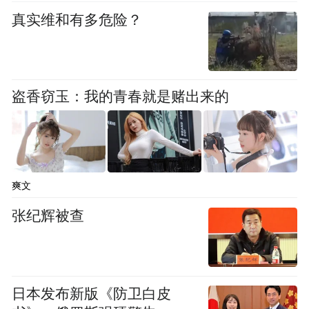
政策路径，届时美债收益率可能会大幅走
真实维和有多危险？
高。”
美国劳工部本周公布的数据显示，继周二出
盗香窃玉：我的青春就是赌出来的
炉的4月CPI数据显示通胀率同比创三年新高
后，美国当月PPI数据也录得了2022年初以来
最大的涨幅——美国4月PPI的同比涨幅已达
到了惊人的6%。油价暴涨是推动PPI冲高的
爽文
关键因素。
张纪辉被查
交易员正密切关注中东能源供应中断持续可
能推高通胀的风险。停火协议脆弱且已持续
一个多月，美国与伊朗在结束战争的条件上
日本发布新版《防卫白皮