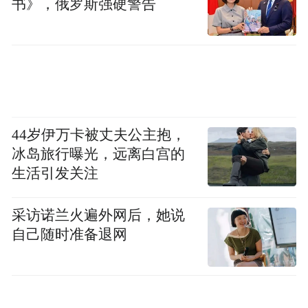
仍存在较大分歧。
书》，俄罗斯强硬警告
BCA Research首席美国国债策略师Ryan Swift
将通胀前景划分为多个连续阶段。其中的第
一阶段——能源价格对整体CPI和PPI的直接
影响已经显现。而对美联储而言，关键触发
因素将是第二轮效应。“如果我们开始看到更
44岁伊万卡被丈夫公主抱，
冰岛旅行曝光，远离白宫的
快的工资增长和通胀预期上升，那么就肯定
生活引发关注
需要加息，”Swift表示。
采访诺兰火遍外网后，她说
在过去五年间，30年期国债收益率已多次逾
自己随时准备退网
越5%大关。
2023年10月，美联储为抑制上一
轮通胀飙升而累计加息逾5个百分点后，该收
益率首次突破这一水平。同期国债发行规模