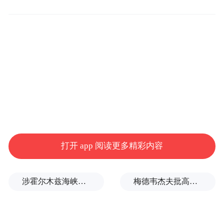
票面利率达到5%还是追溯到遥远的2007
年，当时正值全球金融危机和美国经济衰退
的“前夕”。
打开 app 阅读更多精彩内容
涉霍尔木兹海峡，伊朗与阿曼被曝达成临时协议框架
梅德韦杰夫批高市早苗不提当年是谁轰炸广岛和长崎：真是耻辱