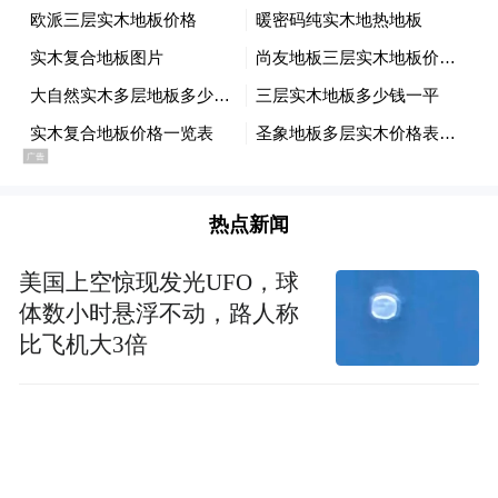
需求也均低于预期。
德意志银行利率策略师Steven Zeng表示：“我
预计当收益率达到5%时，投资者需求将会显
现。通常情况下，30年期国债对养老基金和
其他负债驱动型投资者而言会变得更有吸引
热点新闻
力。”不过，Zeng也补充称，这最终将取决于
通胀是否会迫使美联储加息——正如目前利
美国上空惊现发光UFO，球
率期货市场开始预期的那样。
体数小时悬浮不动，路人称
比飞机大3倍
“我们的基本假设是，美联储已结束降息周
期，但也不会加息，因为长期通胀预期仍保
如果高能源价格导致
持稳定，”他指出，“但
预期失控，市场将不得不重新评估美联储的