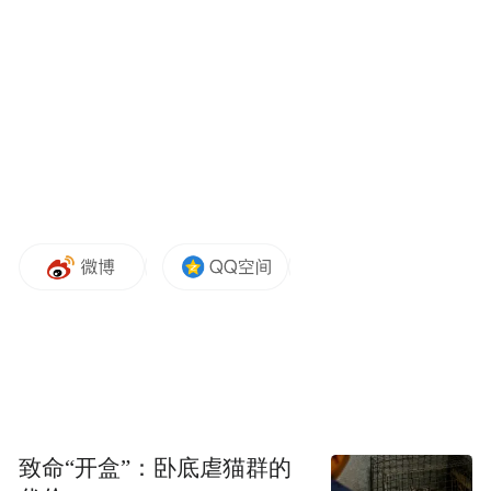
自那以后，30年期国债的票面利率从未超过
4.75%。
过去20年中，30年期美债票面利率
的最低纪录为1.25%，这一水平出现在2020
年5月疫情爆发后的一次拍卖中。该债券的交
易价格目前还不到面值的50%。
当然，虽然30年期已经是美国国债的最长期
限，但其并非是过去二十年间唯一票息达5%
的美国国债品种。这背后便不得不提20年期
和30年期美国国债很长时间里出现的倒挂情
况——美国政府于2020年重新发行的20年期
国债，此后大部分时间其收益率均高于30年
期国债，反映出投资者需求疲软。因此，
致命“开盒”：卧底虐猫群的
2025年5月发行的20年期美债票面利率曾达到