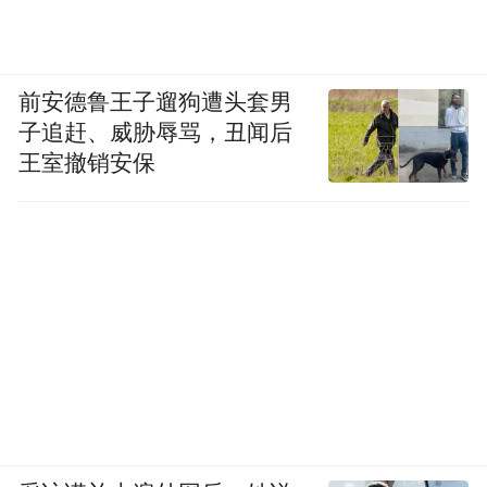
前安德鲁王子遛狗遭头套男
子追赶、威胁辱骂，丑闻后
王室撤销安保