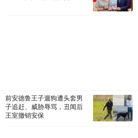
前安德鲁王子遛狗遭头套男
子追赶、威胁辱骂，丑闻后
王室撤销安保