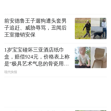
的扩大也是推手之一。
“特别声明：以上作品内容(包括在内的视频、图片或音
前安德鲁王子遛狗遭头套男
频)为凤凰网旗下自媒体平台“大风号”用户上传并发
子追赶、威胁辱骂，丑闻后
布，本平台仅提供信息存储空间服务。
王室撤销安保
Notice: The content above (including the videos,
pictures and audios if any) is uploaded and posted
by the user of Dafeng Hao, which is a social media
1岁宝宝碰坏三亚酒店纸巾
platform and merely provides information storage
盒，赔偿924元，价格表上称
space services.”
是“极具艺术气息的骨瓷用
品”
现代快报