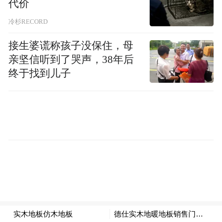
代价
过5%。
冷杉RECORD
无论如何，此番30年期国债票面利率达到
但
接生婆谎称孩子没保住，母
5%，对美国长债市场无异于再次拉响了刺耳
亲坚信听到了哭声，38年后
的警报。
终于找到儿子
由于美国2月底袭击伊朗导致能源价格上涨、
中东石油供应受阻，通胀风险加剧，美债拍
卖的竞标者正要求更高的固定利率作为补
偿。最新的这轮石油冲击已推高包括美国CPI
和PPI在内的广泛通胀指标，并抬高了市场通
胀预期。
本周早些时候发行的3年期和10年期国债，