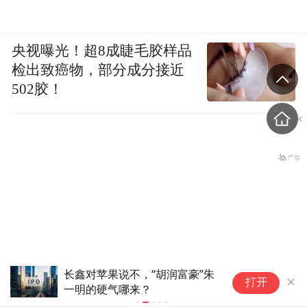
央视曝光！超8成睫毛胶样品
检出致癌物，部分成分接近
502胶！
长鑫对苹果说不，“胡润富豪”朱
意
打开
一明的硬气哪来？
问
张志军谈两岸民间交流，提