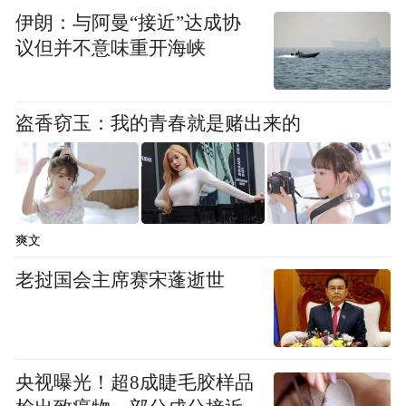
是长期的。
伊朗：与阿曼“接近”达成协
议但并不意味重开海峡
好好的肚子脂肪，怎么就“跨距离” 伤到大脑
了？内脏脂肪有四大 “伤脑通路”，每一条都
盗香窃玉：我的青春就是赌出来的
在加速大脑衰老。
1
24小时促炎
爽文
老挝国会主席赛宋蓬逝世
内脏脂肪会持续释放 IL-6、TNF-α等促炎因
子。这些物质个头很小，能轻松穿透血脑屏
障，引发大脑内部的慢性炎症。
央视曝光！超8成睫毛胶样品
长期炎症会直接抑制神经细胞生长，加速海