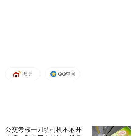
内脏脂肪
派大佬”——
。
这位“大佬”可就厉害多了。它不住在皮肤下
面让你能轻松捏到，而是深藏不露，直接包
裹在你的心、肝、脾、胃、肠这些核心内脏
器官周围。从外面看，你可能只是觉得肚子
“圆滚滚”、“啤酒肚”，殊不知里面早已被这
位“老油条”员工占据了重要工位。
代谢极其活跃，而
内脏脂肪的特点是什么？
且“心眼特别坏”
。它不像皮下脂肪那样安静
地当个能量仓库，而是一个极其活跃的“内分
泌器官”，会源源不断地向血液里释放各种
公交考核一刀切司机不敢开
“垃圾信息”——比如游离脂肪酸、炎症因子