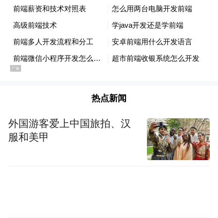
《柳叶刀》子刊的一项研究给出了扎心数
内脏脂肪每增加 0.27 公斤，认知衰退程
据：
度相当于衰老 0.7 年
热点新闻
；而 BMI 超过 26.2 的
人，脑体积缩小幅度甚至堪比衰老 12 年。
外国游客爱上中国旅拍、汉
服和美甲
另一项覆盖近万名亚洲人群的研究也发现，
内脏脂肪与认知能力下降存在明确因果关
系。更让人警惕的是，20-39 岁的年轻肥胖人
群，脑灰质萎缩概率比同龄人高出 6 倍，而
这个年龄段大脑还在发育关键期，损伤可能