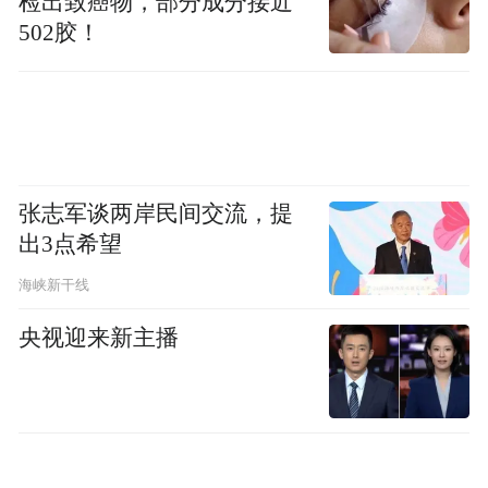
检出致癌物，部分成分接近
马体萎缩，还会激活大脑里的小胶质细胞，
502胶！
让它攻击健康神经元，慢慢破坏大脑的“记忆
系统” 和 “思考系统”。
2
张志军谈两岸民间交流，提
饿坏脑细胞
出3点希望
海峡新干线
内脏脂肪过多会干扰胰岛素信号传导，让身
体和大脑对胰岛素“麻木”，也就是胰岛素抵
央视迎来新主播
抗。胰岛素不仅调节血糖，还负责给神经元
输送营养、修复神经细胞。
一旦出现抵抗，脑细胞能量供应不足，就会