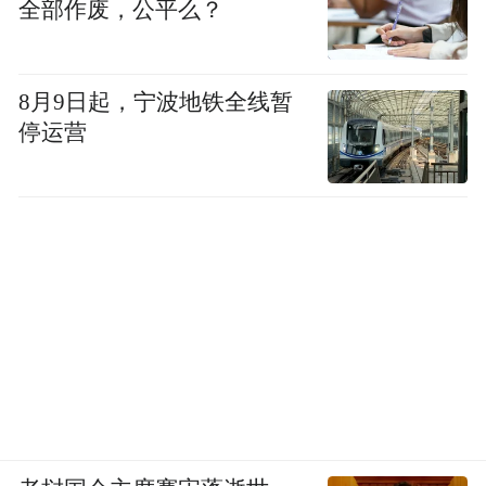
全部作废，公平么？
4
8月9日起，宁波地铁全线暂
打乱大脑代谢
停运营
内脏脂肪会过度分泌瘦素，导致“瘦素抵
抗”。瘦素本是调节食欲和代谢的激素，抵抗
后，大脑无法正常接收 “吃饱了” 的信号，容
易暴饮暴食，形成 “越胖越吃、越吃越笨” 的
恶性循环。
同时，肥胖人群体内脑源性神经营养因子
（BDNF）水平会降低，这种物质是维持神经
细胞活力、促进神经修复的关键，不足时大