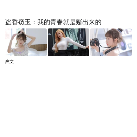
化、安全、可持续的减重和健康管理方案。
盗香窃玉：我的青春就是赌出来的
记住，管理腰围，不仅仅是为了穿上小一码
的裤子，更是为了守护我们最宝贵的大脑，
投资一个思维更敏捷、记忆更清晰、未来更
健康的自己。
爽文
这场“大脑保卫战”，就从今天量一量你的腰
围开始吧！
“特别声明：以上作品内容(包括在内的视频、图片或音
频)为凤凰网旗下自媒体平台“大风号”用户上传并发
布，本平台仅提供信息存储空间服务。
Notice: The content above (including the videos,
pictures and audios if any) is uploaded and posted