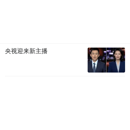
腰围是反映内脏脂肪堆积程度的“金指标”。
身体站立，放松，轻轻呼气。用软尺在肚脐
央视迎来新主播
水平线围绕腰部一周，不要刻意吸气收紧肚
子，也不要让尺子勒进肉里。
男性
：腰围≥ 90厘米（约2尺7）
女性
：腰围≥ 85厘米（约2尺5）
就意味着你已经进入了“中心性肥胖”的范
畴，内脏脂肪超标的警报已经亮起，是时候