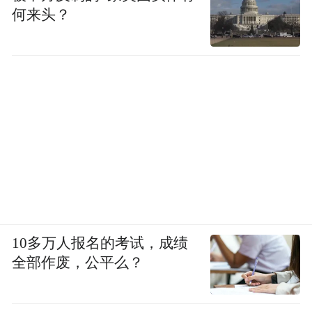
何来头？
知道了危害，关键是怎么做。我们的目标很
明确：减少内脏脂肪，给大脑一个清爽、高
效的工作环境。
管住嘴
·
：少喝含糖饮料、少吃高油高糖精加
工食品，多吃蔬菜、全谷物、优质蛋白，减
少内脏脂肪堆积；
迈开腿
·
：每周至少 150 分钟中等强度运动，
快走、慢跑、游泳、跳绳都可以，配合平板
10多万人报名的考试，成绩
全部作废，公平么？
支撑、卷腹等核心训练，针对性减肚子；
睡好觉
·
：长期熬夜会导致代谢紊乱，促进内