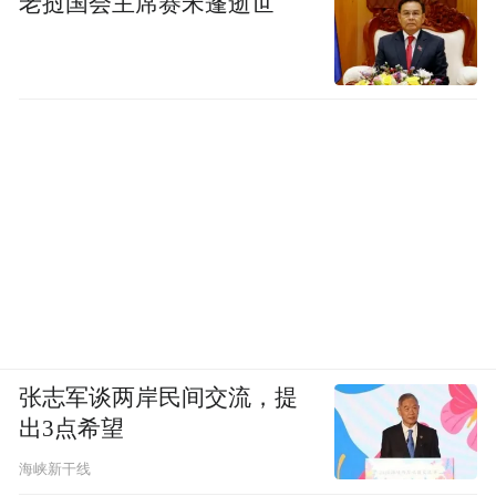
老挝国会主席赛宋蓬逝世
脑就像 “失去营养”，反应越来越迟钝。
所以，综合下来，大肚腩对大脑的伤害路径
活跃的内脏脂肪→ 导致胰岛素
就很清晰了：
抵抗和慢性炎症 → 影响大脑能量供应和健康
环境 → 最终可能导致脑容量相对减少、认知
功能下降。
这也就解释了，为什么很多研究将中年时期
的内脏脂肪堆积，与未来更高的阿尔茨海默
病等认知障碍风险联系起来。这可不是危言
张志军谈两岸民间交流，提
耸听，而是你的身体在拉响警报。
出3点希望
第
3
点
海峡新干线