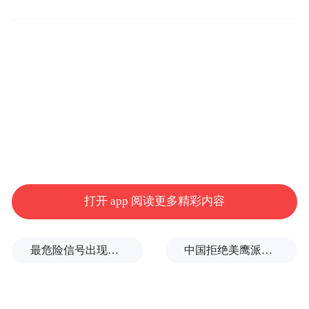
脂肪，它不是铁板一块。身上的脂肪，大致
能分成两种。
一种叫“皮下脂肪”，主要分布在你的大腿、
臀部、手臂，以及，嗯，捏起来软乎乎的那
层肚皮。你可以把它想象成公司里那些安分
守己的“基层员工”，虽然有时候囤积多了影
打开 app 阅读更多精彩内容
响形象，但总体来说比较“老实”，主要功能
就是储存能量、保温缓冲，只要不超标，危
最危险信号出现！全球能源大动脉岌岌可危
中国拒绝美鹰派副防长访华？弦外之音被热议
害相对有限。
而另一种，就是今天的主角，也是真正的“反