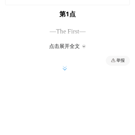
第
1
点
—The First—
点击展开全文
脂肪分“好
坏
”
举报