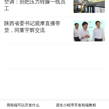
空调：别把压力转嫁一线员
等等，专门生产一些对身体不太友好的“产
工
品”。
陕西省委书记观摩直播带
第
2
点
货，同董宇辉交流
—The Second—
脂肪
怎么
吃掉了
大脑？