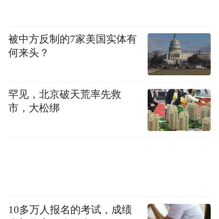
“饿到” 运转失灵，直接影响学习、记忆能
力，还会显著增加阿尔茨海默病风险。
被中方反制的7家美国实体有
3
何来头？
破坏血脑屏障
罕见，北京破天荒率先救
血脑屏障是大脑的“防火墙”，能阻挡有害物
市，大松绑
质入侵。而内脏脂肪引发的慢性炎症，会慢
慢侵蚀这层 “防火墙”，破坏屏障的紧密连
接，让它变得千疮百孔。
这样一来，炎症因子、毒素等有害物质就能
趁虚而入，直接攻击大脑组织，加速大脑老
10多万人报名的考试，成绩
化和认知衰退。