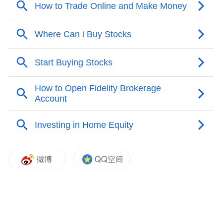
分析指出，2026年的IPO市场不再以IPO数
量取胜，而是以待发行项目的规模庞大为特
征。
据知情人士透露，SpaceX计划于下周进
行重磅IPO，目标估值约为1.75万亿美元。而
周一秘密提交IPO申请的Anthropic公司，预
计估值约为1万亿美元。
“我们即将迎来新一轮IPO浪潮，SpaceX、
OpenAI和Anthropic等公司将竞相在市场上掀
起最大的波澜。可问题是‘为什么是现在？’如
果人工智能真的要改变世界，为什么科技巨
头们选择与普通人分享财富？或许他们掌握
着我们所不知道的信息，”TS Lombard的经济
学家Dario Perkins在一份报告中写道。