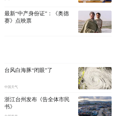
频)为凤凰网旗下自媒体平台“大风号”用户上传并发
布，本平台仅提供信息存储空间服务。
最新“中产身份证”：《奥德
Notice: The content above (including the videos,
赛》点映票
pictures and audios if any) is uploaded and posted
by the user of Dafeng Hao, which is a social media
platform and merely provides information storage
space services.”
台风白海豚“闭眼”了
中国天气
浙江台州发布《告全体市民
书》