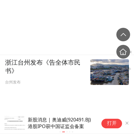
浙江台州发布《告全体市民
书》
台州发布
新股消息 | 奥迪威(920491.BJ)
立景创新冲刺港股 年入34
打开
港股IPO获中国证监会备案
中之困