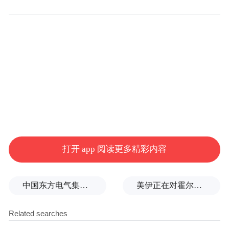
据悉，SpaceX已表示，计划在IPO中以全新
股发行的方式募资至少750亿美元，估值目标
为1.75万亿美元，将创下历史最大IPO融资规
模。另据公开信息，OpenAI和Anthropic的募
资金额均预计在600亿美元左右。三家合计融
资金额大约在2000亿美元左右。
值得一提的是，2025年全年美股IPO募资总
打开 app 阅读更多精彩内容
额只有450亿美元，过去四年总和也仅为约
1000亿美元。因此，如果这三家巨头顺利上
市，就意味着美股2026年IPO募资总额将超
中国东方电气集团原党组副书记、董事宋致远被查
美伊正在对霍尔木兹进行最后博弈
过2021年的1600亿美元，创下历史之最。