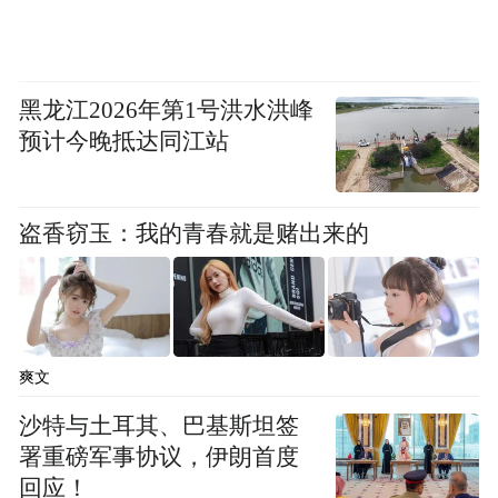
潮可能会引发市场流动性的重大转变，
因为
渴望投资新上市公司的投资者会出售其他股
票来为购买热门人工智能股票提供资金。
黑龙江2026年第1号洪水洪峰
预计今晚抵达同江站
最后，他还指出了SpaceX在S-1文件中一些更
生动的细节，包括其提出的在月球上建立数
盗香窃玉：我的青春就是赌出来的
据中心、开采小行星以及在火星上建立小型
社区的雄心壮志。
“傲慢是另一个可能损害人工智能交易的因
爽文
素，”他写道：“有人想在月球上建数据中心
吗？”
沙特与土耳其、巴基斯坦签
署重磅军事协议，伊朗首度
回应！
“特别声明：以上作品内容(包括在内的视频、图片或音