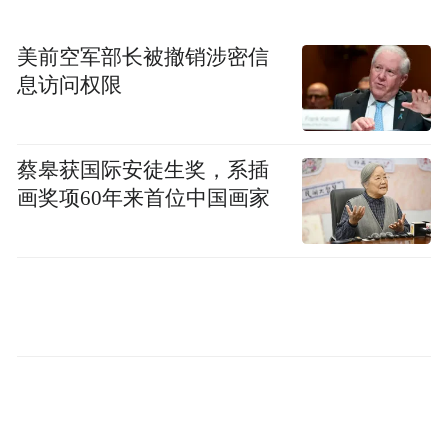
Perkins解释称，早期投资者和公
具体而言，
美前空军部长被撤销涉密信
司内部人士通常无法在IPO后立即出售股
息访问权限
票。
SpaceX将首先向公众出售相对较少的股
票，随着禁售期的结束，更多股票将在首次
蔡皋获国际安徒生奖，系插
公开募股后分阶段开放购买。
画奖项60年来首位中国画家
他援引美国全国经济研究所（NBER） 2001
年的一项研究指出，在20世纪90年代末，许
多新上市公司的禁售期在1999年10月至2000
年4月期间到期，而这恰好是泡沫达到顶峰的
时期。
“内部人士知道公众投资者何时高估了企业的