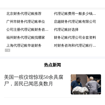
估值，并决定在形势好的时候退出，”Perkins
写道，并补充说一些著名的IPO也标志着其他
行业（如房地产和商品）的顶峰。
例如有分析统计称，1929年美国经济大萧条
前，铁路、工业巨头密集上市，市场集中度
飙升，随后美股崩盘并引发全球经济危机；
1999-2000年，互联网巨头扎堆IPO，泡沫成
热点新闻
型并最终在2000年破裂，美股又崩了；2021
年，美股再迎IPO盛宴，Rivian更于当年11月
美国一殡仪馆惊现50余具腐
完成超百亿美元的巨型IPO。随后，美股在
尸，居民已闻恶臭数月
2022年出现大幅回调。
Perkins还指出，人们担心IPO热
另一方面，