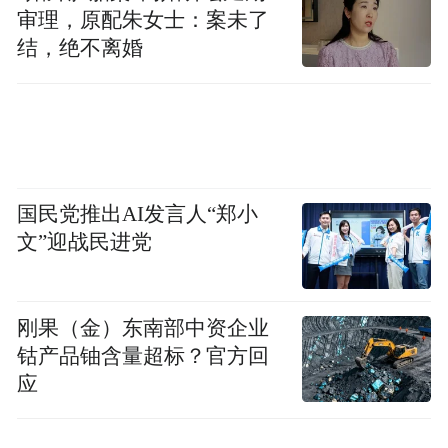
审理，原配朱女士：案未了
结，绝不离婚
这是6月3日在中国大熊猫保护研究中心卧龙
国民党推出AI发言人“郑小
文”迎战民进党
神树坪基地拍摄的大熊猫“南小月”（左）及
其两只幼崽。新华社记者 段卓力 摄
刚果（金）东南部中资企业
钴产品铀含量超标？官方回
应