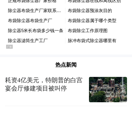
热点新闻
这是6月3日在中国大熊猫保护研究中心卧龙
神树坪基地拍摄的大熊猫“元宵”。新华社记
耗资4亿美元，特朗普的白宫
者 段卓力 摄
宴会厅修建项目被叫停