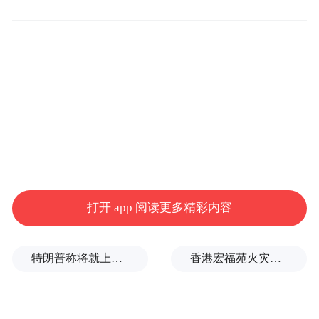
这是6月3日在中国大熊猫保护研究中心卧龙
神树坪基地拍摄的两只大熊猫幼崽。新华社
记者 段卓力 摄
打开 app 阅读更多精彩内容
特朗普称将就上诉法院涉白宫宴会厅项目裁决提起上诉
香港宏福苑火灾跨部门调查最终报告：大火或由烟头引起