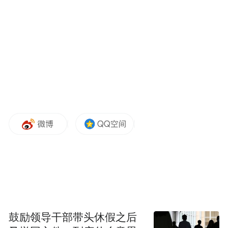
6月3日，在中国大熊猫保护研究中心卧龙神
树坪基地，大熊猫“檂檂”在吃竹子。新华社
记者 段卓力 摄
鼓励领导干部带头休假之后