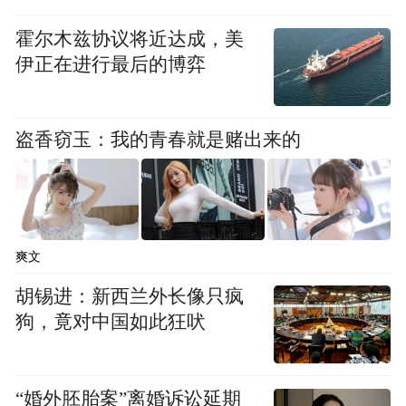
霍尔木兹协议将近达成，美
伊正在进行最后的博弈
盗香窃玉：我的青春就是赌出来的
6月3日，在中国大熊猫保护研究中心卧龙神
树坪基地，大熊猫“家美”和幼崽“青思”玩
爽文
耍。新华社记者 段卓力 摄
胡锡进：新西兰外长像只疯
狗，竟对中国如此狂吠
“婚外胚胎案”离婚诉讼延期