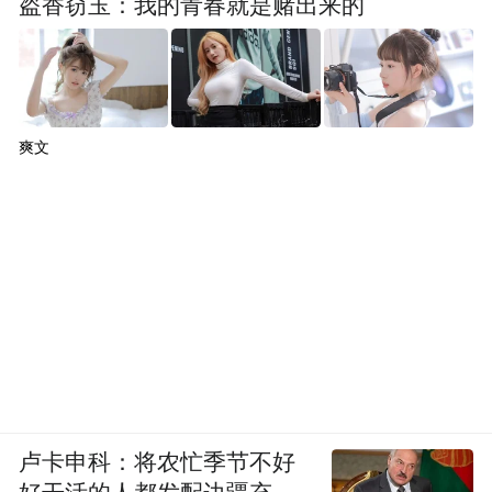
盗香窃玉：我的青春就是赌出来的
爽文
卢卡申科：将农忙季节不好