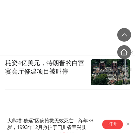
耗资4亿美元，特朗普的白宫
宴会厅修建项目被叫停
大熊猫“硗远”因病抢救无效死亡，终年33
通讯｜旅美大
打开
岁，1993年12月救护于四川省宝兴县