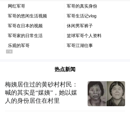
半年
当你成功戒烟
左右，呼吸道的免疫屏障
功能会显著恢复。你会发现，换季时感冒的
次数好像变少了，即使中招，恢复起来也可
能更快。
4
热点新闻
血管减压
梅姨居住过的黄砂村村民：
24小时
喊的其实是“媒姨”，她以媒
戒烟
，血液中一氧化碳含量就下降，
人的身份居住在村里
血氧恢复正常，心脏和大脑供氧立马改善。
1年
坚持
，你因吸烟增加的冠心病风险，就能
下降一半