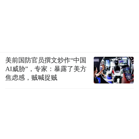
戒烟，从来不是对自己过去的“惩罚”，而是
美前国防官员撰文炒作“中国
送给未来自己的一份大礼。这份礼物，包装
AI威胁”，专家：暴露了美方
可能是最初几周的些许烦躁，但拆开后，是
焦虑感，贼喊捉贼
更灵敏的味觉、更顺畅的呼吸、更有力的心
跳、更清爽的生活，以及未来无数个与家人
共度的健康日夜。
如果你已经心动但不知如何开始，或者担心
最明智、最负
自己像老刘一样有潜在风险，