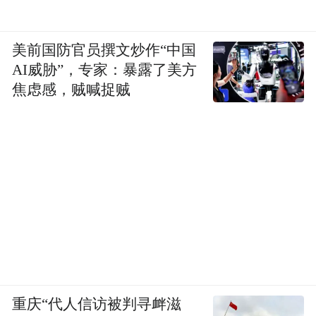
美前国防官员撰文炒作“中国
AI威胁”，专家：暴露了美方
焦虑感，贼喊捉贼
重庆“代人信访被判寻衅滋