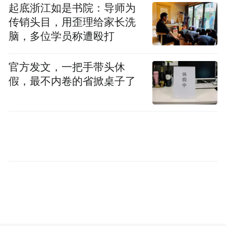
起底浙江如是书院：导师为
抽烟时，气管和支气管黏膜上的纤毛（可以
传销头目，用歪理给家长洗
想象成无数微小的“清洁刷”）会被烟草毒素
脑，多位学员称遭殴打
“粘住”，无法正常工作。戒烟后，这些“小刷
子”重新开始摆动，努力把肺里的焦油和痰液
官方发文，一把手带头休
晨起“咳咳咳”
往外扫。你会感觉到那烦人的
假，最不内卷的省掀桌子了
明显减轻了
，呼吸变得更顺畅，以前爬三楼
喘如牛，现在可能心不慌气不短了
3
免疫升级
吸烟会抑制肺部免疫细胞的活性，让呼吸道
门户大开，肺炎、支气管炎更容易找上门。