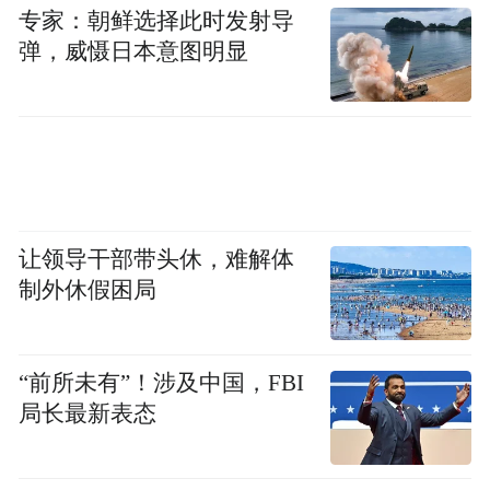
的人，肺癌风险是不吸烟者的 8 倍。
专家：朝鲜选择此时发射导
弹，威慑日本意图明显
5年
戒烟
后，因肺癌死亡的风险比持续吸烟者
50%
；
10年
降低约
戒烟
，肺癌的发生率可以
降到接近从未吸烟者的水平。
不仅如此，戒烟还能让口腔癌、食道癌、膀
胱癌等多种癌症的风险显著下降。这可能是
让领导干部带头休，难解体
收益率最高
你一生中，为自己健康所做的
的
制外休假困局
投资。
“前所未有”！涉及中国，FBI
第
2
点
局长最新表态
—The Second—