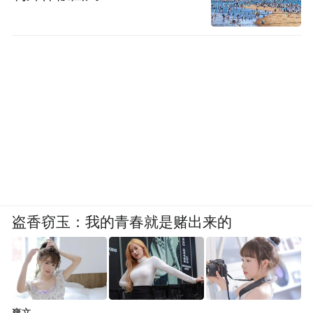
开就躲开。
晨起不吸：早晨是血压的“早高峰”，烟草会
让它“高峰加陡坡”，对心脑血管冲击巨大。
醒来先喝杯温水，别碰烟。
饭后不吸：饭后血液循环加快，此时吸烟，
尼古丁等有害物质吸收更快，伤害加倍。放
下筷子，出去散个步，比点烟强百倍。
盗香窃玉：我的青春就是赌出来的
病中不吸：生病时免疫系统正在前线“杀
敌”，吸烟等于在内部“放毒”干扰，让病情恢
复更慢。生病了就好好休息，别给身体添
乱。
爽文