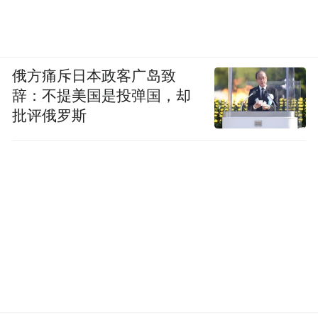
责任的第一步，就是去和医生聊一聊
。
医生不仅能给你科学的戒烟方案，帮你平稳
度过戒断期，还能评估你的健康状况，为你
俄方痛斥日本政客广岛致
辞：不提美国是投弹国，却
扫清健康隐患。
批评俄罗斯
“特别声明：以上作品内容(包括在内的视频、图片或音
频)为凤凰网旗下自媒体平台“大风号”用户上传并发
布，本平台仅提供信息存储空间服务。
Notice: The content above (including the videos,
pictures and audios if any) is uploaded and posted
by the user of Dafeng Hao, which is a social media
platform and merely provides information storage
space services.”