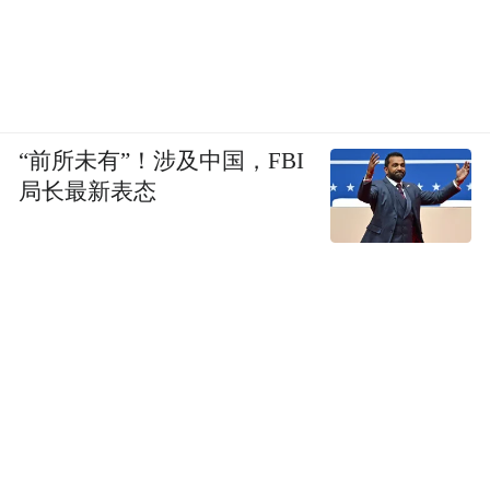
做个全面的体检
，特别是心肺功能和心血管
检查，了解自己的“基础盘”。
可以通过培养新爱好、多喝水、嚼无糖口香
糖、进行适度运动来转移注意力。如果症状
“前所未有”！涉及中国，FBI
严重影响生活，可以咨询医生，寻求专业的
局长最新表态
戒烟帮助。
第
4
点
—The Fourth—
如果实在难戒
至少守住这4
个
底线