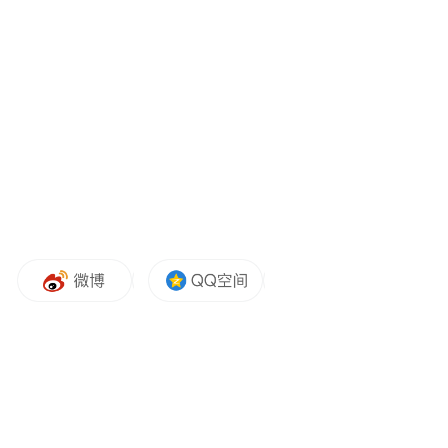
48小时
戒烟仅仅
，舌头上那些被尼古丁“麻
痹”的味蕾就开始苏醒，鼻子里的嗅觉感受器
也清理了“通道”。
你会发现，米饭原来这么香，咖啡的层次如
此丰富，路边的桂花香原来能飘这么远。
告别满口烟渍和一身挥之不去的烟味，清新
口气和干净的衣服，会让你的人际关系都自
带“清新滤镜”。
2
呼吸减负