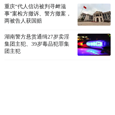
获益。
重庆“代人信访被判寻衅滋
事”案检方撤诉、警方撤案，
35岁前戒烟
：恭喜你，几乎可以规避吸烟带
两被告人获国赔
来的大部分健康风险，预期寿命和从不吸烟
者相差无几。
湖南警方悬赏通缉27岁卖淫
集团主犯、39岁毒品犯罪集
35-55岁戒烟
：仍是黄金时期，能为自己赢回
团主犯
在40岁前戒
3.4-5.6年的预期寿命。特别是
烟
90%
，因心血管疾病早亡的风险可降低
。
60岁后戒烟
65岁戒烟，平均可增寿1.7
：
年；70岁戒烟，仍可增寿0.7年。
更重要的
是，它能显著改善晚年生活质量，降低癌
症、中风、肺病的风险，让老年生活更有活