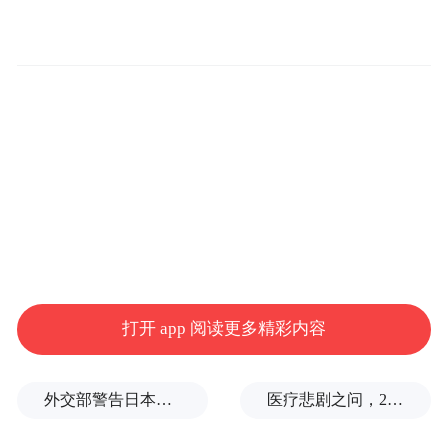
很多人和老刘最初的想法一样：抽了大半辈
子，器官都“熏入味”了，现在戒还有用吗？
答案是：有用，而且非常有用！
身体远比你想的更有弹性和感恩之心。只要
你停止“投毒”，它立刻就会报以积极的修复
信号。
打开 app 阅读更多精彩内容
1
感官重启
外交部警告日本：不要再次走向历史的被告席
医疗悲剧之问，2岁半患儿身亡，医生获刑1年