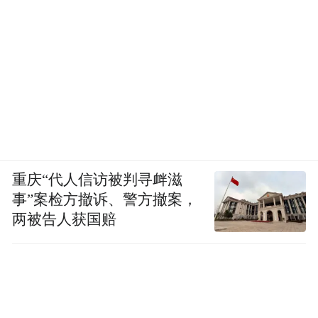
重庆“代人信访被判寻衅滋
事”案检方撤诉、警方撤案，
两被告人获国赔