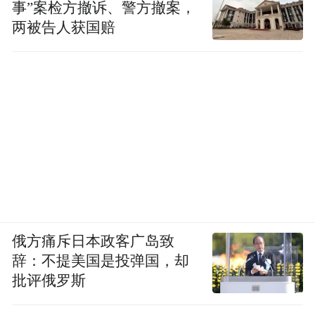
事”案检方撤诉、警方撤案，
两被告人获国赔
俄方痛斥日本政客广岛致
辞：不提美国是投弹国，却
批评俄罗斯