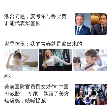
！
5到15年
如果能坚持
，中风的风险会降到和
涉台问题，麦考尔与鲁比奥
从不吸烟的人差不多的水平。这相当于给你
谁能代表华盛顿
的血管做了一次“深度清洁SPA”，心脑血管意
外的风险大大降低。
盗香窃玉：我的青春就是赌出来的
5
患癌风险跳水
爽文
这是戒烟带来的最大“长期红利”。
美前国防官员撰文炒作“中国
AI威胁”，专家：暴露了美方
苯并芘、亚硝胺等致癌物持续刺激呼吸道，
焦虑感，贼喊捉贼
《英国癌症杂志》研究显示，60 岁后还吸烟