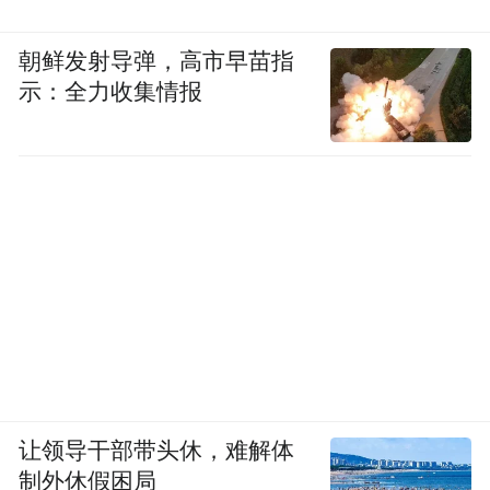
朝鲜发射导弹，高市早苗指
示：全力收集情报
对于部分老烟民，特别是老年人，立即彻底
戒烟确实困难。如果正处于“减量”或“准备
让领导干部带头休，难解体
期”，请务必牢记下面四个“高危时刻”，能躲
制外休假困局