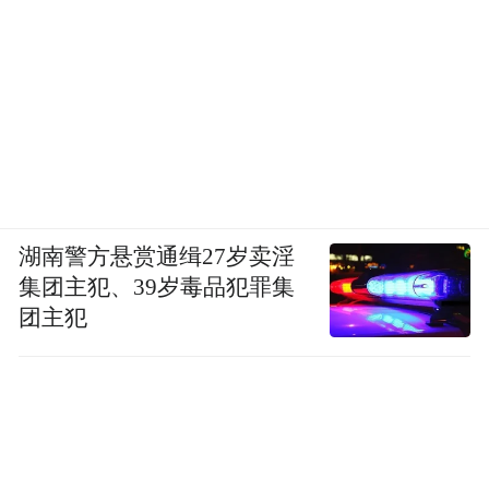
可能会出现烦躁、焦虑、注意力不集中、甚
暂时
至心慌、睡眠不安等情况。这些都是
的、正常的生理和心理调整过程
，通常几周
内会显著缓解。同时，像老刘这样有长年吸
烟史的人，血管可能已存在严重的动脉粥样
硬化，戒烟行为本身不会导致心梗，但长期
吸烟埋下的“炸弹”随时可能被其他因素（如
湖南警方悬赏通缉27岁卖淫
集团主犯、39岁毒品犯罪集
剧烈活动、情绪激动）引爆。
团主犯
所以，在下定决心戒烟时，尤其是年长的吸
烟者，戒烟是好事，但身体调理要并进。
去医院
如果烟龄长、烟量大，戒烟前后不妨