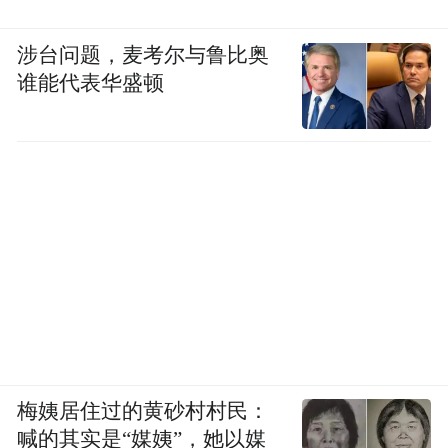
力，而非在病痛中挣扎。
涉台问题，麦考尔与鲁比奥
所以，无论你今年几岁，戒烟按钮永远有
谁能代表华盛顿
效。你的身体每时每刻都在等待这个“重启”
信号。
第
3
点
—The Third—
戒烟初期
请给身体一点“适应期”
梅姨居住过的黄砂村村民：
喊的其实是“媒姨”，她以媒