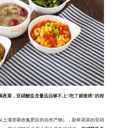
隔夜菜，亚硝酸盐含量远远够不上"吃了就致癌"的程
从土壤里吸收氮肥后的自然产物），新鲜蔬菜的亚硝