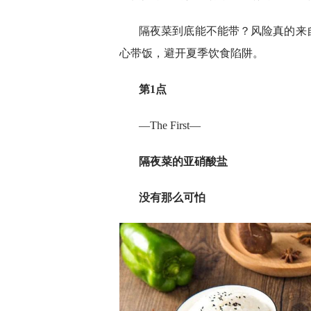
隔夜菜到底能不能带？风险真的来
心带饭，避开夏季饮食陷阱。
第
1
点
—The First—
隔夜菜
的
亚硝酸盐
没有那么可怕