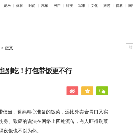
娱乐
体育
时尚
汽车
房产
科技
军事
文化
旅游
佛教
国
站
>
正文
也别吃！打包带饭更不行
带便当，爸妈精心准备的饭菜，远比外卖合胃口又实
伤身、致癌的说法在网络上四处流传，有人吓得剩菜
隔夜饭也不以为然。