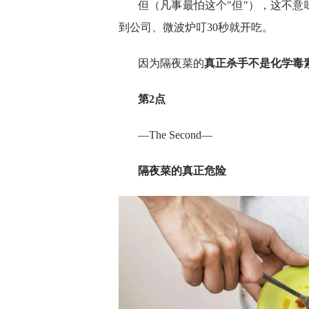
但（凡事最怕这个"但"），这不
到公司、微波炉叮30秒就开吃。
因为隔夜菜的
真正杀手不是化学毒
第
2
点
—The Second—
隔夜菜的
真正危险