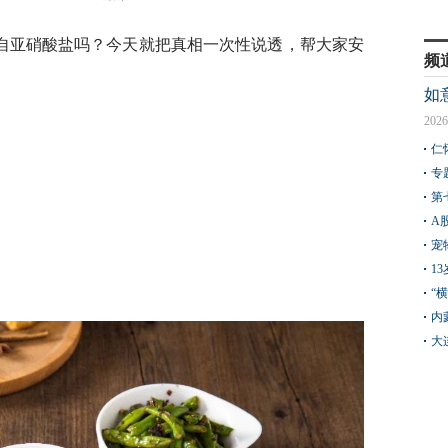
自亚硝酸盐吗？今天就把真相一次性说透，帮大家安
频
如
2026
仁
专
第
A
宠
1
“
内
大