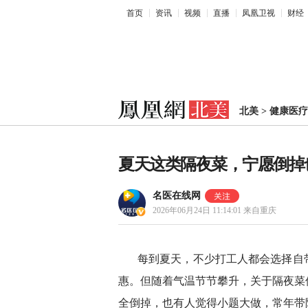
首页
资讯
视频
直播
凤凰卫视
财经
北美
>
健康医疗
夏天这类隔夜菜，宁愿倒掉
名医在线网
2026年06月24日 11:14:01
来自重庆
每到夏天，不少打工人都会选择自
惠。但随着气温节节攀升，关于隔夜菜
全倒掉，也有人觉得小题大做，常年带