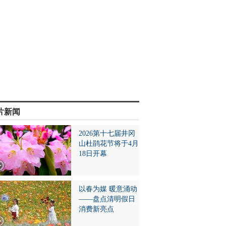
片新闻
2026第十七届井冈
山杜鹃花节将于4月
18日开幕
以春为媒 暖意涌动
——盘点清明假日
消费新亮点