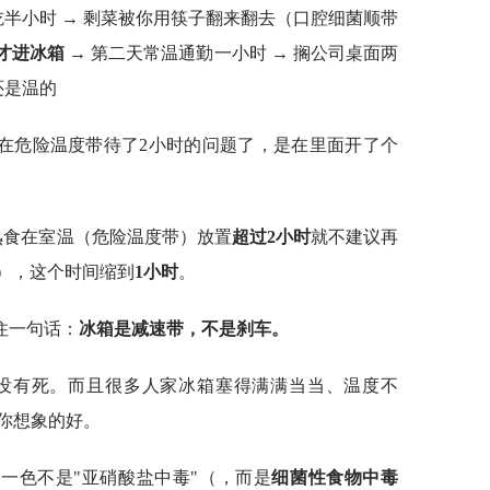
吃半小时 → 剩菜被你用筷子翻来翻去（口腔细菌顺带
"才进冰箱
→ 第二天常温通勤一小时 → 搁公司桌面两
还是温的
在危险温度带待了2小时的问题了，是在里面开了个
熟食在室温（危险温度带）放置
超过2小时
就不建议再
见），这个时间缩到
1小时
。
住一句话：
冰箱是减速带，不是刹车。
并没有死。而且很多人家冰箱塞得满满当当、温度不
你想象的好。
一色不是"亚硝酸盐中毒"（，而是
细菌性食物中毒