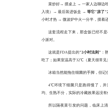
菜炒好→ 摆桌上 → 一家人边聊边
入境）→ 最后装进饭盒 →
等它"凉了
小时才热 → 微波炉中火一分半，摸着
这套流程走下来，那盒饭已经不是
小派对。
这就是FDA提出的
"2小时法则"
：
吃了；如果室温高于32℃（夏天很常
冰箱当然能拖住细菌的手脚，但记
4℃环境下细菌只是跑得慢了，
均、生熟不分，实际的冷藏效果远没有
所以隔夜菜引发的问题，临床上清