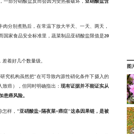
，一部分硝酸盐反而会因为受热被破坏，
亚硝酸盐含
牛肉分别煮熟后，在常温下放大半天、一天、两天，
而国家食品安全标准里，蔬菜制品亚硝酸盐限值是
20
，差着好几个数量级。
图
症研究机构虽然把"在可导致内源性硝化条件下摄入的
对人致癌），但同时明确指出：
现有证据并不能证实从
加患癌风险。
你怎样，
"亚硝酸盐=隔夜菜=癌症"这条因果链，是被