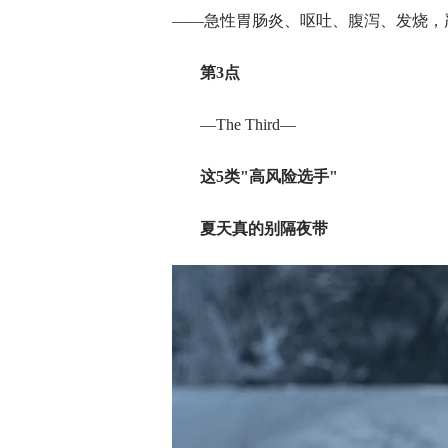
——急性胃肠炎、呕吐、腹泻、发烧，
第
3
点
—The Third—
这5类"高风险选手"
夏天真的别隔夜带