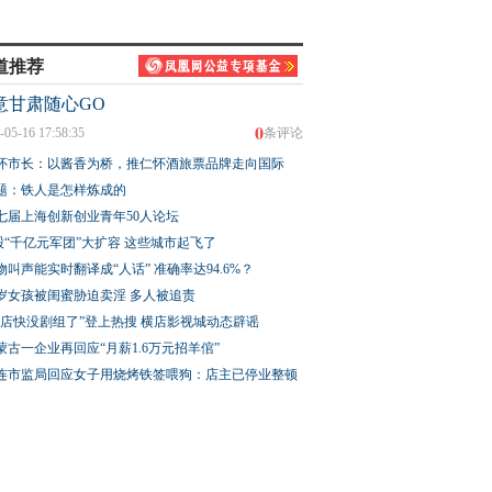
道推荐
意甘肃随心GO
0
-05-16 17:58:35
条评论
怀市长：以酱香为桥，推仁怀酒旅票品牌走向国际
题：铁人是怎样炼成的
七届上海创新创业青年50人论坛
股“千亿元军团”大扩容 这些城市起飞了
物叫声能实时翻译成“人话” 准确率达94.6%？
3岁女孩被闺蜜胁迫卖淫 多人被追责
横店快没剧组了”登上热搜 横店影视城动态辟谣
蒙古一企业再回应“月薪1.6万元招羊倌”
连市监局回应女子用烧烤铁签喂狗：店主已停业整顿