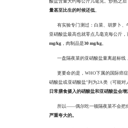
酸盐含量大约每公斤几毫克。炒熟之后
量甚至比生的时候还低
。
有实验专门测过：白菜、胡萝卜、
亚硝酸盐最高也就零点几毫克每公斤，
mg/kg
，肉制品是
30 mg/kg
。
一盘隔夜菜的亚硝酸盐量离超标线
更要命的是，WHO下属的国际癌
硝酸盐或亚硝酸盐"列为2A类（可能
日常膳食摄入的硝酸盐和亚硝酸盐会增
所以——偶尔吃一顿隔夜菜不会把
严重夸大的。