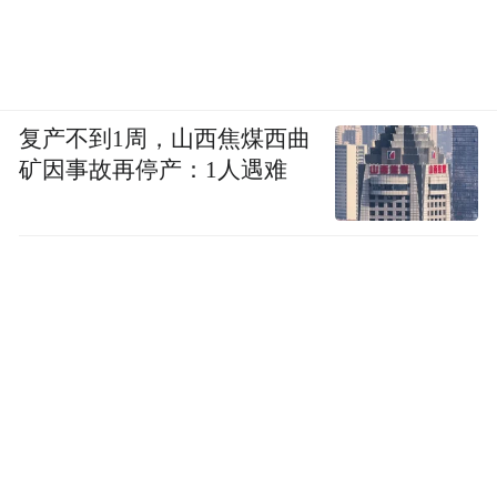
波点的存在形式可以有很多种，比如钉珠、
水钻和堆堆胶，无论喜欢纯酷还是甜酷风格
复产不到1周，山西焦煤西曲
的你都能在珠饰中找到自己的舒适区，通过
矿因事故再停产：1人遇难
材质特性的叠加你的美甲还可以收获多一层
凉感滤镜。