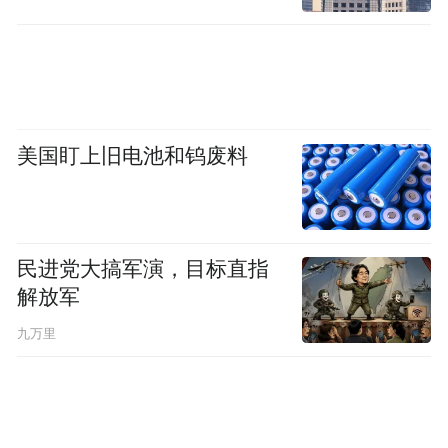
想把果冻甲、高饱和一次性all in也没问题，
可以做成像Karina这种浓淡适宜的AB款。
美甲师用材质、色调各异的蓝色为她的左手
美甲打底，并手绘上可爱的小猫小狗图样；
美国盯上旧电池和钨废料
右手则是选择在透明甲片的指尖处贴上有夏
天意象的小贴纸，双手加起来既吸引目光，
又不至于太“吵眼睛”，是我们日常生活也能
借鉴的款式。
民进党大搞军演，目标直指
解放军
九万里