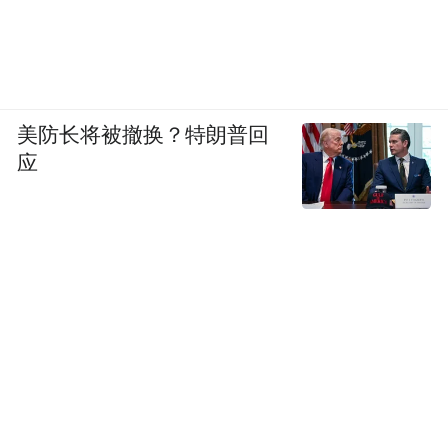
没人会拒绝在三十度的大热天来碗薄荷巧克
力冰淇淋，最近在ins上很流行的姐妹款美甲
也可以是这个配色组合。
美防长将被撤换？特朗普回
应
气质更偏淡人系的姐妹可以选择薄荷色的气
泡波点甲，浓人则选馥郁浓情的巧克力色作
为主旋律，装饰中再呼应一些蓝色元素，一
个主题，获得双倍快乐。细节大图已经给你
们准备好了，还不赶紧约姐妹带图冲？
波点其实不一定要矩阵排布，今年的“气泡波
点”解题思路不只可以随机点缀，还可以是新
法式风格。