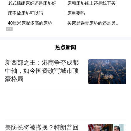
同样是果冻蓝色，薄涂水蓝素雅纯净，而厚
涂至饱和效果则亮眼吸睛。
喜欢短甲款式的姐妹可以试试厚涂果冻蓝，
热点新闻
就像是把古早汽水的灵动轻盈直接搬到甲
面，清甜解腻，打造出与薄涂截然不同的效
新西部之王：港商争夺成都
果。
中轴，如今国资改写城市顶
豪格局
美防长将被撤换？特朗普回