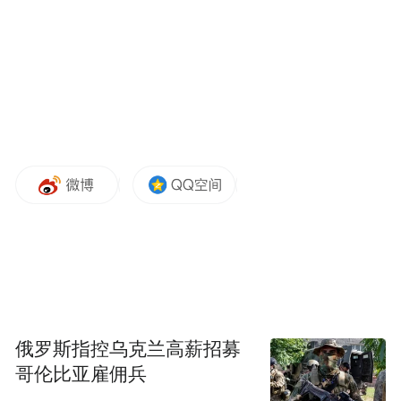
把蓝色美甲的可塑性展现得淋漓尽致。
在过去追求“精致、温柔、显白”的审美语言
里，蓝色系美甲一直被贴上 “容易显黑”“过于
高调”等刻板标签，但随着大众审美格局扩
张，加上适配各种风格需求的蓝色调美甲出
现，曾经避之不及的冷调蓝，一跃成为夏日
指尖不可或缺的氛围感选择。
各色降温蓝色系美甲款式搭配思路已整理好
了，一起探索专属于夏日的指尖凉感美学
吧！
俄罗斯指控乌克兰高薪招募
哥伦比亚雇佣兵