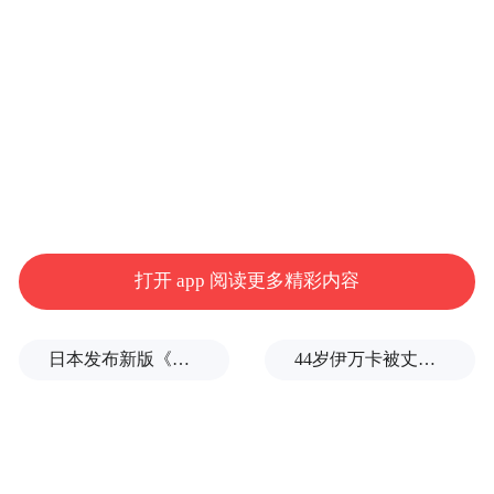
打开 app 阅读更多精彩内容
而队友 Winter 的蓝似乎更 “柔情似水”，她没
有选择实色填充，而是用一种清透雾感的水
日本发布新版《防卫白皮书》，俄罗斯强硬警告
44岁伊万卡被丈夫公主抱，冰岛旅行曝光，远离白宫的生活引发关注
蓝色猫眼来搭配修长的杏仁甲型，模拟水波
涟漪，自带清凉属性。
她们的两种蓝调各有韵味，光是纯色演绎就