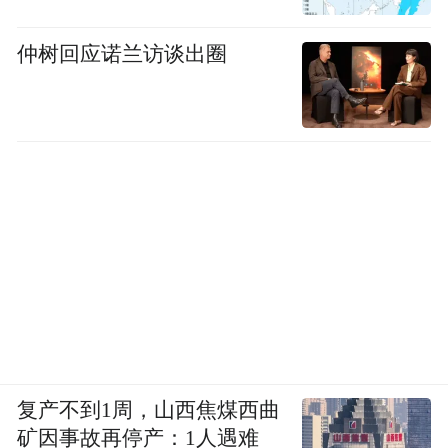
仲树回应诺兰访谈出圈
复产不到1周，山西焦煤西曲
矿因事故再停产：1人遇难