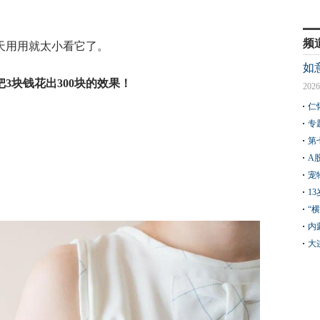
频
天用用就太小看它了。
如
把3块钱花出300块的效果！
2026
仁
专
第
A
宠
1
“
内
大