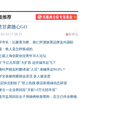
道推荐
意甘肃随心GO
0
-05-16 17:58:35
条评论
怀市长：以酱香为桥，推仁怀酒旅票品牌走向国际
题：铁人是怎样炼成的
七届上海创新创业青年50人论坛
股“千亿元军团”大扩容 这些城市起飞了
物叫声能实时翻译成“人话” 准确率达94.6%？
3岁女孩被闺蜜胁迫卖淫 多人被追责
横店快没剧组了”登上热搜 横店影视城动态辟谣
蒙古一企业再回应“月薪1.6万元招羊倌”
连市监局回应女子用烧烤铁签喂狗：店主已停业整顿