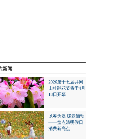
片新闻
2026第十七届井冈
山杜鹃花节将于4月
18日开幕
以春为媒 暖意涌动
——盘点清明假日
消费新亮点