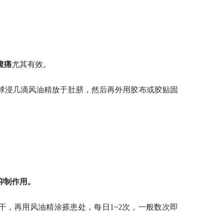
。
腹痛
尤其有效。
球浸几滴风油精放于肚脐，然后再外用胶布或胶贴固
抑制作用。
干，再用风油精涂搽患处，每日1~2次，一般数次即