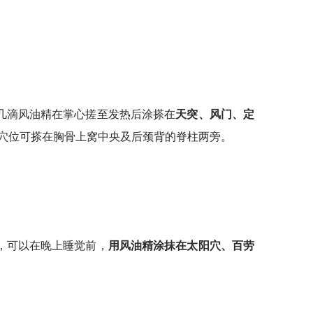
几滴风油精在掌心搓至发热后涂搽在
天突、风门、定
穴位可搽在胸骨上窝中央及后颈背的脊柱两旁。
，可以在晚上睡觉前，
用风油精涂抹在
太阳穴、百劳