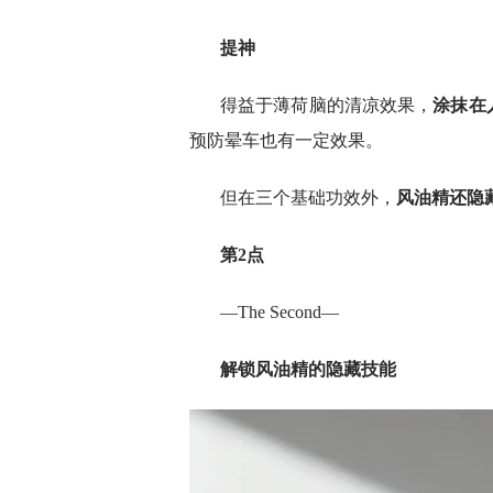
提神
得益于薄荷脑的清凉效果，
涂抹在
预防晕车也有一定效果。
但在三个基础功效外，
风油精还隐
第
2
点
—The Second—
解锁风油精的隐藏技能