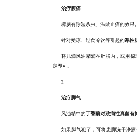
治疗腹痛
樟脑有除湿杀虫、温散止痛的效果
针对受凉、过食冷饮等引起的
寒性
将几滴风油精滴在肚脐内，或用棉
定即可。
2
治疗脚气
风油精中的
丁香酚对致病性真菌有
如果脚气犯了，可将患脚洗干净擦