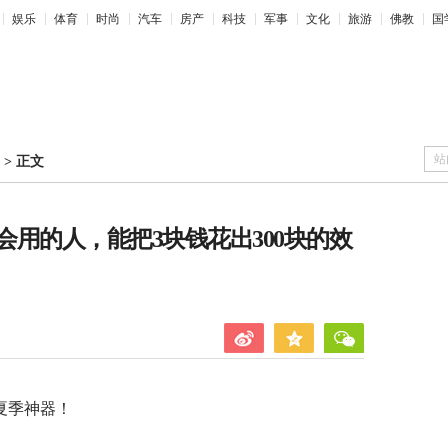
娱乐
体育
时尚
汽车
房产
科技
军事
文化
旅游
佛教
国
站
>
正文
用的人，能把3块钱花出300块的效
夏季神器！