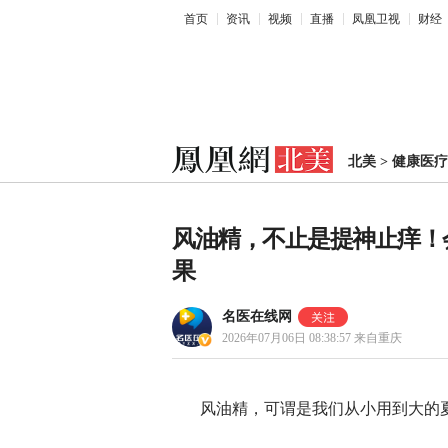
首页
资讯
视频
直播
凤凰卫视
财经
北美
>
健康医疗
风油精，不止是提神止痒！会
果
名医在线网
2026年07月06日 08:38:57
来自重庆
风油精，可谓是我们从小用到大的