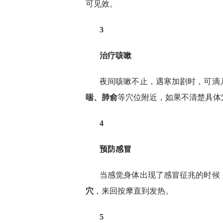
可见效。
3
治疗咳嗽
夜间咳嗽不止，遇寒加剧时，可滴
喘、肺俞
等穴位附近，如果不清楚具体
4
预防感冒
当感觉身体出现了感冒征兆的时候
穴
，来回按摩直到发热。
5