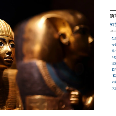
频
如
2026
仁
专
第
A
宠
1
“
内
大