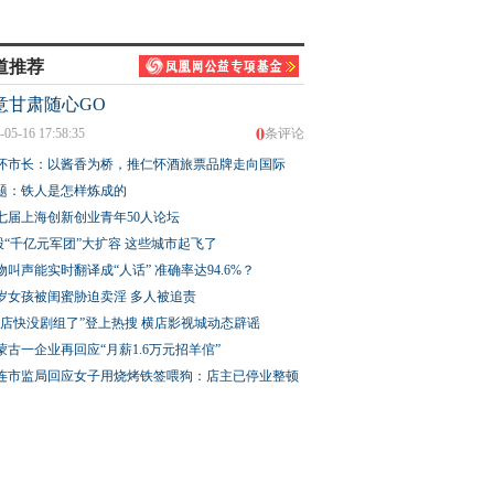
道推荐
意甘肃随心GO
0
-05-16 17:58:35
条评论
怀市长：以酱香为桥，推仁怀酒旅票品牌走向国际
题：铁人是怎样炼成的
七届上海创新创业青年50人论坛
股“千亿元军团”大扩容 这些城市起飞了
物叫声能实时翻译成“人话” 准确率达94.6%？
3岁女孩被闺蜜胁迫卖淫 多人被追责
横店快没剧组了”登上热搜 横店影视城动态辟谣
蒙古一企业再回应“月薪1.6万元招羊倌”
连市监局回应女子用烧烤铁签喂狗：店主已停业整顿