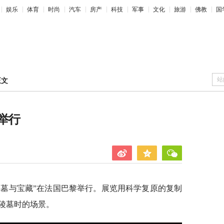
娱乐
体育
时尚
汽车
房产
科技
军事
文化
旅游
佛教
国
站
正文
举行
陵墓与宝藏”在法国巴黎举行。展览用科学复原的复制
蒙陵墓时的场景。