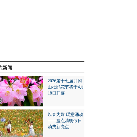
片新闻
2026第十七届井冈
山杜鹃花节将于4月
18日开幕
以春为媒 暖意涌动
——盘点清明假日
消费新亮点