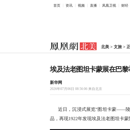
首页
资讯
视频
直播
凤凰卫视
财经
北美
>
文旅
>
埃及法老图坦卡蒙展在巴黎
新华网
2026年07月06日 08:56:06
来自北京
近日，沉浸式展览“图坦卡蒙——
品，再现1922年发现埃及法老图坦卡