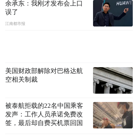
余承东：我刚才发布会上口
误了
江南都市报
Narayan指出，Terafab芯片项目、SpaceX对特
斯拉Megapack储能产品的依赖以及两家公司
在人工智能训练方面的合作，都足以证明双
他表示，SpaceX很可
方加强联系的合理性。
美国财政部解除对巴格达航
能会以全股票交易的方式收购特斯拉，特斯
空相关制裁
拉的估值“可能”会溢价20%至30%。
他还补充道：“特斯拉董事会可能倾向于提供
被泰航拒载的22名中国乘客
溢价，以弥补失去投票控制权的损失，尤其
发声：工作人员承诺免费改
是马斯克对合并实体的投票控制权可能超过
签，最后却自费买机票回国
50%。” 他指出，这两家公司只有两位共同的