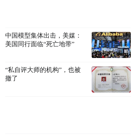
高管：马斯克和Ira Ehrenpreis，后者是特斯
拉的长期董事会成员，于今年2月加入
SpaceX。
中国模型集体出击，美媒：
另外，RBC周二首次对SpaceX的股票进行评
美国同行面临“死亡地带”
级，目标价为225美元，这意味着相对于当前
交易水平约有51%的上涨空间。
“私自评大师的机构”，也被
撤了