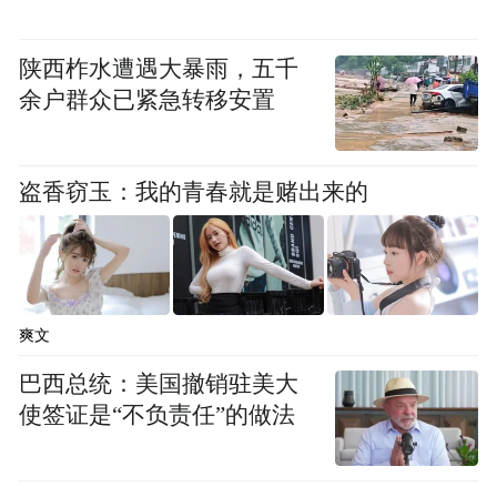
上调至500 元。
这一新目标价较当前交易水
平意味着22%的涨幅。
陕西柞水遭遇大暴雨，五千
余户群众已紧急转移安置
盗香窃玉：我的青春就是赌出来的
爽文
巴西总统：美国撤销驻美大
使签证是“不负责任”的做法