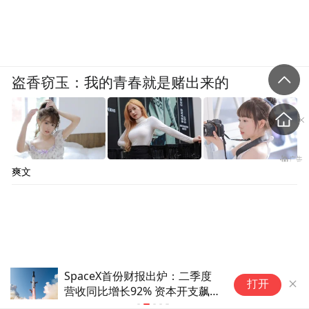
盗香窃玉：我的青春就是赌出来的
爽文
SpaceX首份财报出炉：二季度
电
打开
营收同比增长92% 资本开支飙
S
升至184亿美元