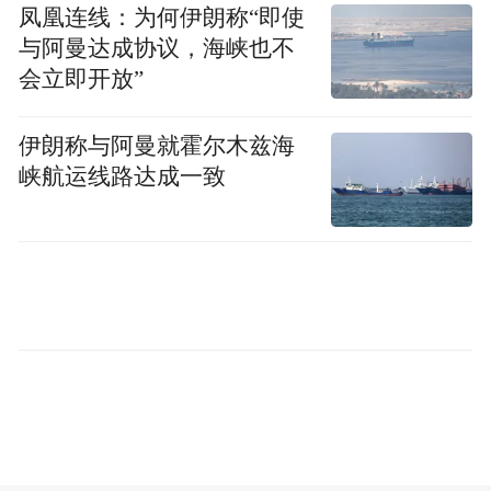
凤凰连线：为何伊朗称“即使
一些分析师预测，合并最早可能在2027年发
与阿曼达成协议，海峡也不
生。投资机构Baird分析师Ben Kallo在上个
会立即开放”
月的一份报告中表示，合并可能在12到18个
月内发生。Anmuth则表示，未来一到两年
伊朗称与阿曼就霍尔木兹海
峡航运线路达成一致
内，此类交易的可能性将“大幅”上升，但他
认为合并不会很快发生。
他写道：“鉴于治理不对称、估值差距和监管
复杂性，我们预计执行进度会落后于最乐观
的预期”。
Anmuth还称合并“实现起来并没有那么容
易”：