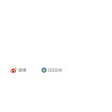
摩根大通分析师Doug Anmuth领衔的团队则
在周二的一份客户报告中表示，除了以全股
票方式收购特斯拉之外，还有其他替代方
案。
Anmuth表示，将SpaceX和特斯拉合并成一家
新公司，可以实现更清晰的“平等合并”，而
分阶段或部分合并则可以降低监管和治理方
面的障碍风险。小摩指出，SpaceX还可以提
供现金加股票的交易方案，这或许能为特斯
拉投资者带来更高的溢价，但可能会进一步
加剧SpaceX本已紧张的自由现金流。