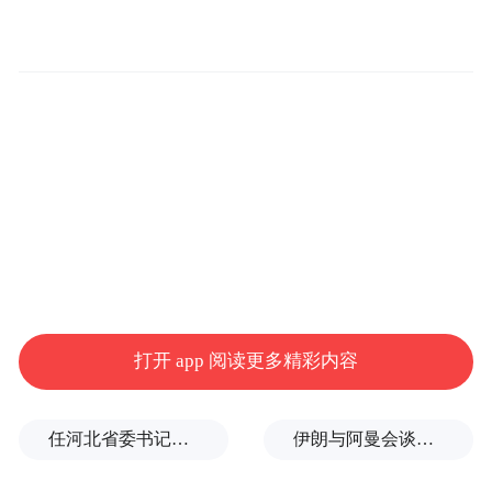
这似乎“预示”
在给客户的一份报告中表示，
了SpaceX可能收购特斯拉。
数月以来，投资
者的此类猜测甚嚣尘上。据媒体五月份报
道，马斯克内部也曾讨论过将旗下公司合
并。
马斯克曾公开表示，他的公司正“朝着融合方
向发展”。根据SpaceX的招股说明书，SpaceX
表示计划与特斯拉在其他“战略合作”领域展
开合作，而特斯拉持有SpaceX部分股份。
打开 app 阅读更多精彩内容
“毫无疑问，特斯拉与SpaceX之间存在协同效
任河北省委书记后，罗文首次调研
伊朗与阿曼会谈最新细节曝光
应，我们的未来也将如此。”SpaceX首席运营
官格温·肖特韦尔上个月表示。