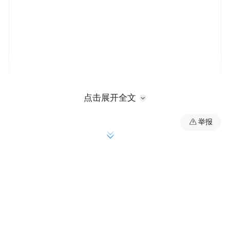
点击展开全文
举报
特斯拉与SpaceX多年来一直保持合作，但双
方的关系最近才进一步加深。今年3月，马斯
克宣布，特斯拉将与SpaceX合作开展一项项
目，旨在建设一座工厂，每年可生产1太瓦的
计算硬件。
投行William Blair分析师卢伊·迪帕尔玛周二