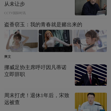
从未让步
CCTV国际时讯
盗香窃玉：我的青春就是赌出来的
爽文
挪威足协主席呼吁因凡蒂诺
立即辞职
周末打虎！退休1年后，宋致
远被查