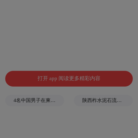
打开 app 阅读更多精彩内容
7月7日，在俄罗斯莫斯科，游客漫步于莫斯
4名中国男子在柬埔寨杀人抛尸，被判无期
陕西柞水泥石流已致2人死亡，仍有1人失联
科大学植物园的小径。新华社记者 郑悦 摄