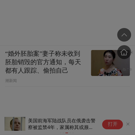
“婚外胚胎案”妻子称未收到
胚胎销毁的官方通知，每天
都有人跟踪、偷拍自己
潮新闻
美国前海军陆战队员在俄袭击警
乌
打开
察被监禁4年，家属称其或濒临
人
死亡
得