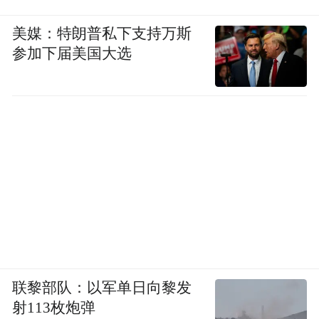
上周，最终判决出炉，除需要在铁窗内服刑
美媒：特朗普私下支持万斯
两年半之外，法院同时也要求卡尔·瑞奇退赔
参加下届美国大选
Netflix公司1100万美元。而对于Netflix而
言，前后花了半亿美元，最终却没能看到科
幻剧集《征服》的任何一格画面，只能默默
在财务报表上写入5500万美元的亏损。
判决出炉后，Netflix方面的代表面对媒体采
访，直言此案“不同寻常”，并表示将听凭法
院来决定这笔资金的具体偿还时间表。他坦
言，Netflix不太可能全额收回这1100万美
元，因为卡尔·瑞奇很可能这辈子都无法再赚
联黎部队：以军单日向黎发
到那么多钱了。
射113枚炮弹