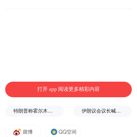
曾执导《异形》《银翼杀手》等片的名导雷
德利·斯科特，还拿到过大名鼎鼎的戛纳国际
广告节金奖。
打开 app 阅读更多精彩内容
特朗普称霍尔木兹海峡协议尚未达成，正参与相关谈判
伊朗议会议长喊话：别再作秀了！