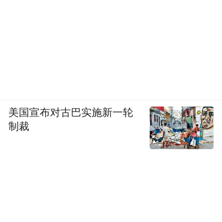
当时正值全球疫情高峰，各种拍摄项目都被
叫停。那段时间里，他无工可开，索性忙着
消费，买新车，买家具，用的全都是私人账
户里来自Netflix的制作费。
转眼又是一年，2021年3月，Netflix决定“割
肉”离场，结束这个项目，不再为《征服》继
美国宣布对古巴实施新一轮
续输血。不料卡尔·瑞奇却提出司法仲裁，要
制裁
求Netflix赔偿1400万美元的分手费。官司一
打就是三年；其间，媒体开始关注此事，通
过走访多位剧组成员，调查卡尔·瑞奇的消费
记录，也披露了他平时言行中种种诡异之处
（如相信飞机是有生命的，他能预测火山喷
发，还找到了新冠病毒的秘密传播机制