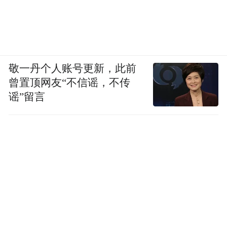
等）。
2024年5月，仲裁结果出炉：卡尔·瑞奇需赔
偿Netflix公司878万美元。隔年3月，无力掏
敬一丹个人账号更新，此前
出赔款的他，因欺诈、洗钱和非法资金交易
曾置顶网友“不信谣，不传
等罪名遭FBI逮捕，并在年底被纽约南区法院
谣”留言
判定罪名成立。法官认为，卡尔·瑞奇将本该
用于Netflix剧集拍摄的资金，挪用在了股票
和虚拟货币投资上，挪用在了他自己购买的
五辆劳斯莱斯和一辆法拉利豪车上，挪用在
了价值43.9万美元一张的豪华手工床垫等个
人享受上，而且还辩称这些汽车、家具，都
是剧集拍摄要用的道具，情节尤其恶劣。