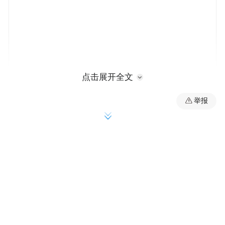
点击展开全文
举报
1976年出生的卡尔·瑞奇，原本有“电影神童”
的美誉。早在中学时代，他就凭着满腔热情
和从南加州大学电影学院暑期速成班上得来
的些许电影知识，从父母亲那儿借来1000美
元，自编自导出一部学生短片，参加了不少
专业电影节的展映。自哥伦比亚大学毕业
后，他成了一名成功的广告片导演，师从于