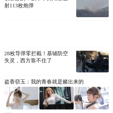
射113枚炮弹
28枚导弹零拦截！基辅防空
失灵，西方靠不住了
右起：卡尔·瑞奇与《四十七浪人》的演员柴
盗香窃玉：我的青春就是赌出来的
崎幸、基努·里维斯、真田广之、浅野忠信、
菊地凛子参加影片宣传活动。
只是，燃烧了二十多年的满腔热火，又怎会