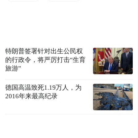
特朗普签署针对出生公民权
的行政令，将严厉打击“生育
旅游”
德国高温致死1.19万人，为
卡尔·瑞奇的长片首作《四十七浪人》耗资
2016年来最高纪录
1.75亿美元。
不满足于只拍广告的他，在2013年完成了长
片首作《四十七浪人》。该片由环球影业投