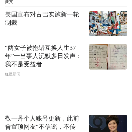
轻易熄灭？拍了几年广告，他又按捺不住开
爽文
始筹措新的项目。这是一部名为《白马》
美国宣布对古巴实施新一轮
（White Horse）的科幻剧集，由他和妻子加
制裁
布丽埃拉一同策划，还拉来了因《四十七浪
人》结缘的基努·里维斯，出资金，出名头。
“两女子被抱错互换人生37
年”一当事人沉默多日发声：
我不是受益者
红星新闻
敬一丹个人账号更新，此前
曾置顶网友“不信谣，不传