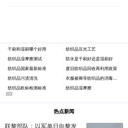
入1.75亿美元巨额制作费，网罗基努·里维
斯、真田广之、柴崎幸、浅野忠信、菊地凛
子等领衔主演，主打“《角斗士》+《指环
王》的奇幻风格动作片”。
不过，并非人人都可以像雷德利·斯科特那样
成功从广告片导演一脚踏入电影殿堂，成为
一代名导。卡尔·瑞奇的《四十七浪人》拍得
很不成功，甚至被环球影业踢出剧组，没能
参与后期剪辑。影片上映后，果然票房巨
亏。瑞奇也被打回原形，重新回到广告行业
上班。
热点新闻
联黎部队：以军单日向黎发