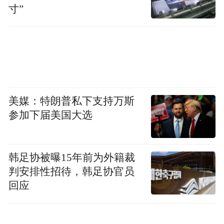
圭和巴西等外景地开拍。不知是因为压力过
寸”
于巨大还是其他什么原因，拍摄过程并不顺
利，卡尔·瑞奇和工作人员矛盾不断，严重拖
慢拍摄进度不说，自己也出现了精神上的问
题。
到了2020年3月，眼看4000多万美元的制作
美媒：特朗普私下支持万斯
参加下届美国大选
费就要用完，《征服》的具体内容却还没有
拍出多少。在卡尔·瑞奇的央求下，担心沉没
成本过高的Netflix只好又追加了1100万美元
韩足协被曝15年前为外籍裁
拍摄资金。只是，其中有1050万美元都被他
判安排性招待，韩足协官员
转进了自己的私人账户，用于买卖股票和虚
回应
拟币。