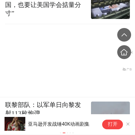
国，也要让美国学会掂量分
寸”
联黎部队：以军单日向黎发
射113枚炮弹
亚马逊开发战锤40K动画剧集
著
打开