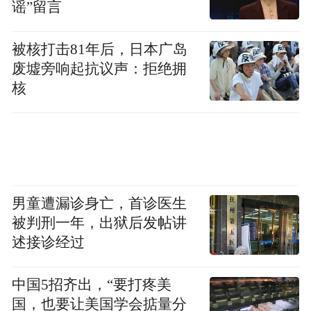
谣”留言
卡尔·瑞奇（左）与基努·里维斯等在《四十七
被核打击81年后，日本广岛
废墟旁响起抗议声：拒绝拥
浪人》拍摄现场。
核
当时，正值流媒体热潮阶段，各大厂商急于
攻城略地，抢占市场份额。借着基努·里维斯
加盟的红利，《白马》也在业内引发激烈竞
价，最终由Netflix以4400万美元高价，拿下
男童遭漏诊身亡，首诊医生
制作合同，号称有望打造成堪与《星球大
被判刑一年，出狱后发帖讲
战》《权力的游戏》齐名的IP作品。
述接诊经过
2018年，已经更名为《征服》（Conquest）
中国5招齐出，“要打疼美
的这部科幻剧集，陆陆续续在匈牙利、乌拉
国，也要让美国学会掂量分