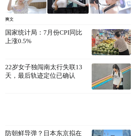
在去年的北约峰会上，应特朗普的要求，盟
爽文
国同意最迟从2035年开始，每年将3.5%的
GDP用于传统国防支出。本周二，北约表
国家统计局：7月份CPI同比
上涨0.5%
示，2026年欧洲和加拿大的核心国防开支增
长了11%。
22岁女子独闯南太行失联13
此外，北约领导人7日还在土耳其公布了价值
天，最后轨迹定位已确认
数百亿美元的军购订单，涉及反无人机能力
建设、无人机采购等。这些军购计划包括丹
麦、芬兰、德国、挪威4国采购美国诺思罗
普-格鲁曼公司的“人鱼海神”无人机，11个北
约成员国还将采购瑞典萨博公司的“全球眼”
预警机等。英国也计划在峰会上公布一项军
防朝鲜导弹？日本东京拟在