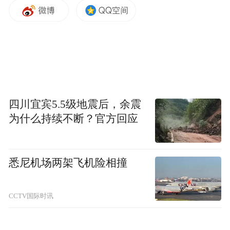
7月8日，土耳其安卡拉，西班牙首相桑切斯
在北约峰会的新闻发布会上发言。（视觉中
国）
特朗普还批评了英国、意大利等国家，原因
四川宜宾5.5级地震后，余震
与批评西班牙基本一致，这两国都不愿意在
为什么持续不断？官方回应
美伊冲突中为美国出力。
特朗普称，盟友们“对我们不好”，“在我问之
悉尼机场两架飞机险相撞
前，他们就说他们不会去，而我们已经在北
约投入了数万亿美元。”但他同时重申，他既
CCTV国际时讯
不需要也不想得到他们的帮助。