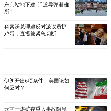
购倡议，与法国、德国等12个欧洲国家投资
东京站地下建“弹道导弹避难
所”
超过500亿美元用于研发远程精确武器，以加
强北约防御能力。
科索沃总理遭反对派议员扔
鸡蛋，直播被紧急切断
路透社称，北约领导人公布巨额军火交易订
单，极力传达这样一个信息——他们正在听
从美国的呼吁，增加开支以保卫欧洲。
然而，令欧洲担忧的事情还是发生了，美国
并没有为此感到满意，而是不断贬低北约。
伊朗开出6项条件，美国该如
据彭博社报道，北约正在考虑取消明年的年
何应对？
度峰会，部分原因是希望减少与特朗普之间
的正面冲突，也避免引起舆论对东道主——
北约防务支出最低的国家之一阿尔巴尼亚的
云南一煤矿存重大事故隐患