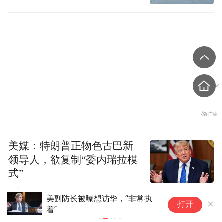
美媒：特朗普正物色古巴新
领导人，欲复制“委内瑞拉模
式”
新华日报
乌总统候选人逼宫，给泽连斯基
日
打开
11天时间，支持率已反超，断
用
档第一