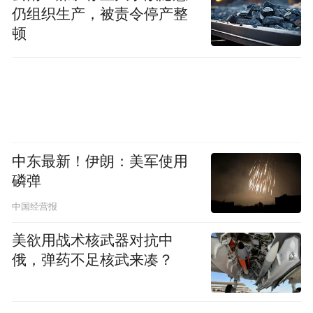
仍组织生产，被责令停产整
关注。路透社称，北约本希望在经历艰难的
顿
一年后展现团结，而美伊战事等却再次让这
个自二战结束以来支撑西方安全的联盟暴露
裂痕。
中东最新！伊朗：美军使用
磷弹
中国经营报
美欲用战术核武器对抗中
俄，弹药不足核武来凑？