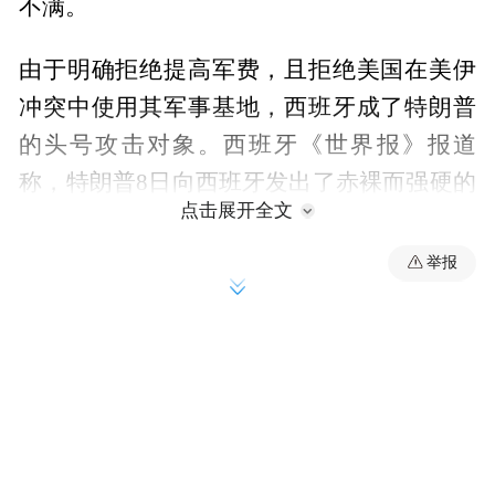
不满。
由于明确拒绝提高军费，且拒绝美国在美伊
冲突中使用其军事基地，西班牙成了特朗普
的头号攻击对象。西班牙《世界报》报道
称，特朗普8日向西班牙发出了赤裸而强硬的
点击展开全文
威胁。他称西班牙为“一个糟糕透顶的盟
友”，并补充说这个国家“已经无药可救”，甚
举报
至在新闻发布会现场“直接下令立即切断与该
国的所有贸易往来”。西媒提到，此番猛烈抨
击发生在特朗普与西班牙首相桑切斯碰面之
前，言辞极为激烈，完全是主动发难。