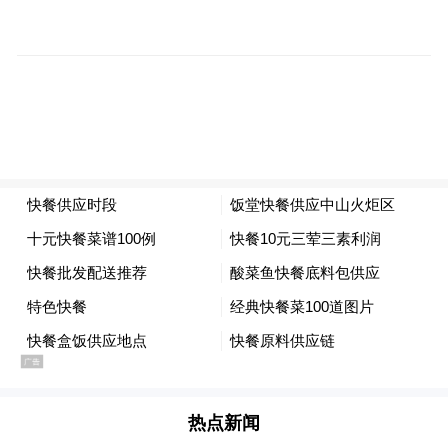
面对特朗普的发难，欧洲做出回应。法新社
报道称，据西班牙政府消息人士透露，西班
牙方面对特朗普的威胁“冷静且泰然处之”。
消息人士称：“我国与美国保持着极佳的社
会、文化及经济关系，我们无意改变这一现
状。”CNN援引一名发言人的话称，美国对西
班牙享有贸易顺差，这意味着从双边贸易关
系中获益更多的一方实际上是美国；此外，
作为欧盟成员国，西班牙“也不可能”在贸易
措施上被单独针对。
另据法新社报道，欧盟委员会一名发言人周
三表示，欧盟将“始终确保”成员国的利益得
热点新闻