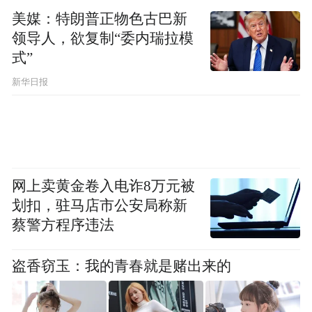
到“充分保护”。
美媒：特朗普正物色古巴新
领导人，欲复制“委内瑞拉模
针对美方觊觎格陵兰岛的言论，丹麦首相弗
式”
雷泽里克森8日表示，丹麦的立场一如既往地
新华日报
明确，格陵兰岛是“非卖品”。她还表示，如
果遭到攻击，丹麦准备保卫“北约的每一寸土
地”，包括这座北极岛屿。欧盟发言人也对丹
麦表示支持称，关于格陵兰岛的未来应该由
网上卖黄金卷入电诈8万元被
格陵兰人和丹麦人共同作出。
划扣，驻马店市公安局称新
蔡警方程序违法
北约峰会期间，美国和伊朗再次相互攻击以
及特朗普对其关注议题的表态，冲淡了这场
盗香窃玉：我的青春就是赌出来的
峰会原本的焦点之一，即欧洲展示在防务能
力上的提升。