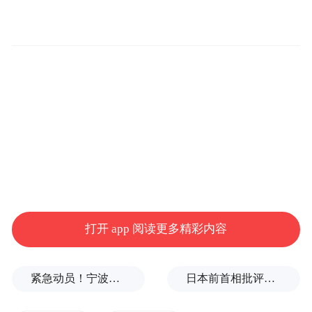
打开 app 阅读更多精彩内容
紧急动员！宁波、温州、金华、舟山、台州、丽水等市市长，发表电视讲话
日本前首相批评高市在处理中美关系上缺乏战略