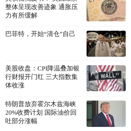
整体呈现改善迹象 通胀压
力有所缓解
巴菲特，开始“清仓”自己
美股收盘：CPI降温叠加银
行财报开门红 三大指数集
体收涨
特朗普放弃霍尔木兹海峡
20%收费计划 国际油价回
吐部分涨幅