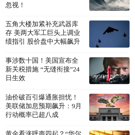
忽视！
五角大楼加紧补充武器库
存 美两大军工巨头上调业
绩指引 股价盘中大幅飙升
事涉数十国！美国宣布全
新关税措施 “无缝衔接”24
日生效
油价破百引爆通胀担忧！
美联储加息预期飙升：9月
行动概率已超八成
黄金看涨呼声四起？“华尔