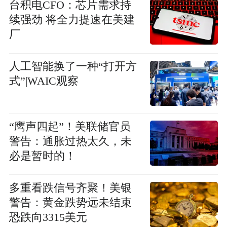
台积电CFO：芯片需求持
续强劲 将全力提速在美建
厂
人工智能换了一种“打开方
式”|WAIC观察
“鹰声四起”！美联储官员
警告：通胀过热太久，未
必是暂时的！
多重看跌信号齐聚！美银
警告：黄金跌势远未结束
恐跌向3315美元