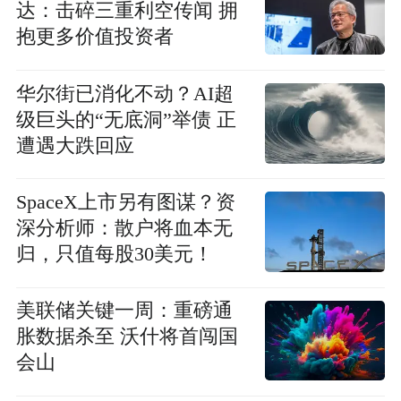
达：击碎三重利空传闻 拥
抱更多价值投资者
华尔街已消化不动？AI超
级巨头的“无底洞”举债 正
遭遇大跌回应
SpaceX上市另有图谋？资
深分析师：散户将血本无
归，只值每股30美元！
美联储关键一周：重磅通
胀数据杀至 沃什将首闯国
会山