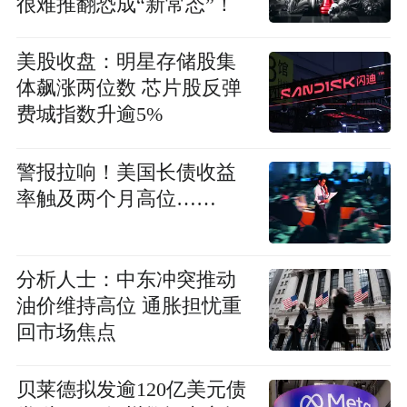
很难推翻恐成“新常态”！
美股收盘：明星存储股集
体飙涨两位数 芯片股反弹
费城指数升逾5%
警报拉响！美国长债收益
率触及两个月高位……
分析人士：中东冲突推动
油价维持高位 通胀担忧重
回市场焦点
贝莱德拟发逾120亿美元债