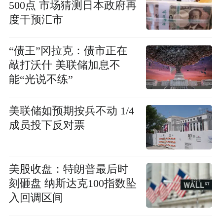
500点 市场猜测日本政府再
度干预汇市
“债王”冈拉克：债市正在
敲打沃什 美联储加息不
能“光说不练”
美联储如预期按兵不动 1/4
成员投下反对票
美股收盘：特朗普最后时
刻砸盘 纳斯达克100指数坠
入回调区间