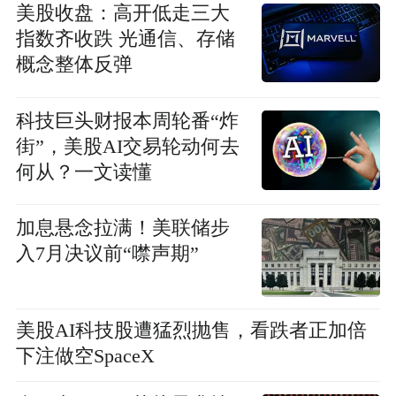
美股收盘：高开低走三大
指数齐收跌 光通信、存储
概念整体反弹
科技巨头财报本周轮番“炸
街”，美股AI交易轮动何去
何从？一文读懂
加息悬念拉满！美联储步
入7月决议前“噤声期”
美股AI科技股遭猛烈抛售，看跌者正加倍
下注做空SpaceX