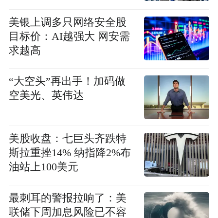
美银上调多只网络安全股
目标价：AI越强大 网安需
求越高
“大空头”再出手！加码做
空美光、英伟达
美股收盘：七巨头齐跌特
斯拉重挫14% 纳指降2%布
油站上100美元
最刺耳的警报拉响了：美
联储下周加息风险已不容