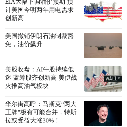
EIA大幅下调油价预期 预
计美国今明两年用电需求
创新高
美国撤销伊朗石油制裁豁
免，油价飙升
美股收盘：AI牛股持续低
迷 蓝筹股齐创新高 美伊战
火推高油气板块
华尔街高呼：马斯克“两大
王牌”极有可能合并，特斯
拉或受益大涨30%！