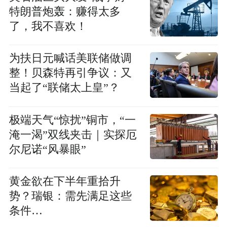
特朗普炮轰：赚得太多
了，我不喜欢！
为扶日元喊话美联储做调
整！贝森特再引争议：又
当起了“联储太上皇”？
极端天气“惊扰”铜市，“一
淹一渴”双线夹击｜实探厄
尔尼诺“风暴眼”
黄金欲在下半年重拾升
势？瑞银：需先满足这些
条件…