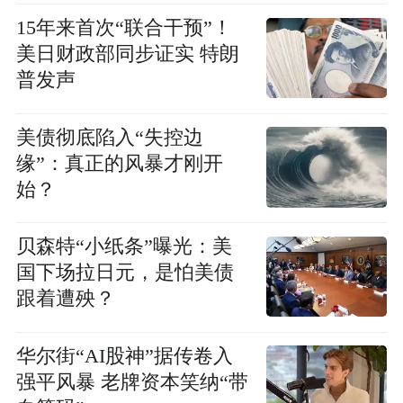
15年来首次“联合干预”！
美日财政部同步证实 特朗
普发声
美债彻底陷入“失控边
缘”：真正的风暴才刚开
始？
贝森特“小纸条”曝光：美
国下场拉日元，是怕美债
跟着遭殃？
华尔街“AI股神”据传卷入
强平风暴 老牌资本笑纳“带