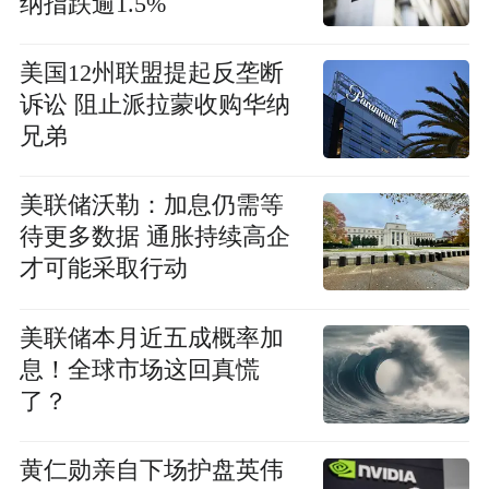
纳指跌逾1.5%
美国12州联盟提起反垄断
诉讼 阻止派拉蒙收购华纳
兄弟
美联储沃勒：加息仍需等
待更多数据 通胀持续高企
才可能采取行动
美联储本月近五成概率加
息！全球市场这回真慌
了？
黄仁勋亲自下场护盘英伟