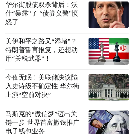
华尔街股债双杀背后：沃
什“暴露”了 “债券义警”愤
怒了
美伊和平之路又“添堵”？
特朗普誓言报复，还想动
用“关税武器”！
今夜无眠！美联储决议陷
入史诗级不确定性 华尔街
上演“空前对决”
马斯克的“微信梦”迈出关
键一步 世界首富撒钱推广
电子钱包业务