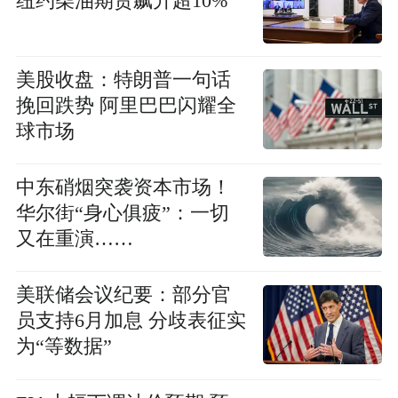
纽约柴油期货飙升超10%
美股收盘：特朗普一句话
挽回跌势 阿里巴巴闪耀全
球市场
中东硝烟突袭资本市场！
华尔街“身心俱疲”：一切
又在重演……
美联储会议纪要：部分官
员支持6月加息 分歧表征实
为“等数据”