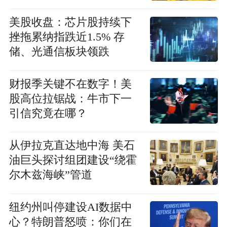
美股收盘：芯片股持续下
挫拖累纳指跌近1.5% 存
储、光通信板块领跌
财报季关键不在数字！美
股高位拉锯战：牛市下一
引信究竟在哪？
从伊拉克直达地中海 美石
油巨头探讨组团建设“绕霍
尔木兹海峡”管道
纽约州叫停建设AI数据中
心？特朗普怒喷：你们在