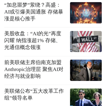
“加息噩梦”萦绕？高盛：
AI或引爆美国通胀 存储暴
涨是核心推手
美股收盘：“AI的光”再度
闪耀 纳指涨超1% 存储、
光通信概念领涨
前美联储主席伯南克加盟
Anthropic治理层 聚焦AI对
经济与就业影响
美联储公布“五大改革工作
组”领导名单