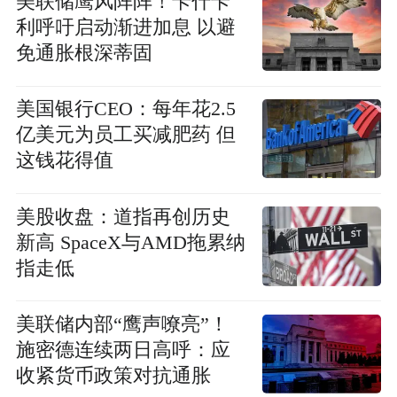
美联储鹰风阵阵！卡什卡
利呼吁启动渐进加息 以避
免通胀根深蒂固
美国银行CEO：每年花2.5
亿美元为员工买减肥药 但
这钱花得值
美股收盘：道指再创历史
新高 SpaceX与AMD拖累纳
指走低
美联储内部“鹰声嘹亮”！
施密德连续两日高呼：应
收紧货币政策对抗通胀